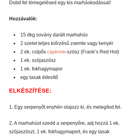
Dobd fel tömegelésed egy kis marháskodással!
Hozzávalók:
15 dkg sovány darált marhahús
2 szelet teljes kiőrzésű zsemle vagy kenyér
2 ek. csípős
cayenne
-szósz (Frank’s Red Hot)
1 ek. szójaszósz
1 ek. fokhagymapor
egy tasak édesítő
ELKÉSZÍTÉSE:
1. Egy serpenyőt enyhén olajozz ki, és melegítsd fel.
2. A marhahúst szedd a serpenyőre, adj hozzá 1 ek.
szójaszószt, 1 ek. fokhagymaport, és egy tasak