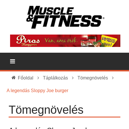
Főoldal
Táplálkozás
Tömegnövelés
A legendás Sloppy Joe burger
Tömegnövelés