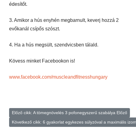
édesítőt.
3. Amikor a hús enyhén megbarnult, keverj hozzá 2
evőkanál csípős szószt.
4. Ha a hús megsült, szendvicsben tálald.
Kövess minket Facebookon is!
www.facebook.com/muscleandfitnesshungary
Előző cikk: A tömegnövelés 3 pofonegyszerű szabálya
Előző
Következő cikk: 6 gyakorlat egykezes súlyzóval a maximális iz