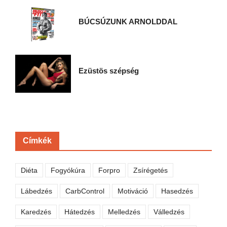
BÚCSÚZUNK ARNOLDDAL
Ezüstös szépség
Címkék
Diéta
Fogyókúra
Forpro
Zsírégetés
Lábedzés
CarbControl
Motiváció
Hasedzés
Karedzés
Hátedzés
Melledzés
Válledzés