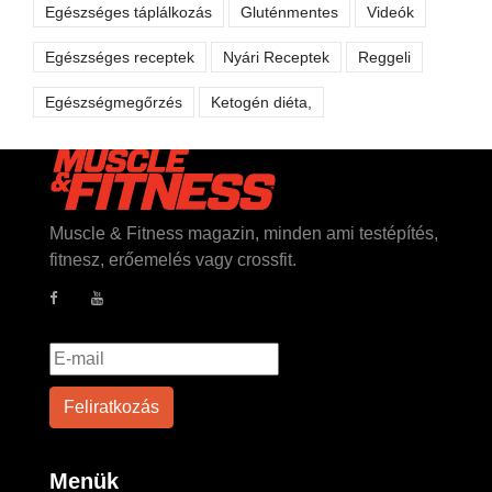
Egészséges táplálkozás
Gluténmentes
Videók
Egészséges receptek
Nyári Receptek
Reggeli
Egészségmegőrzés
Ketogén diéta,
Muscle & Fitness magazin, minden ami testépítés,
fitnesz, erőemelés vagy crossfit.
Menük