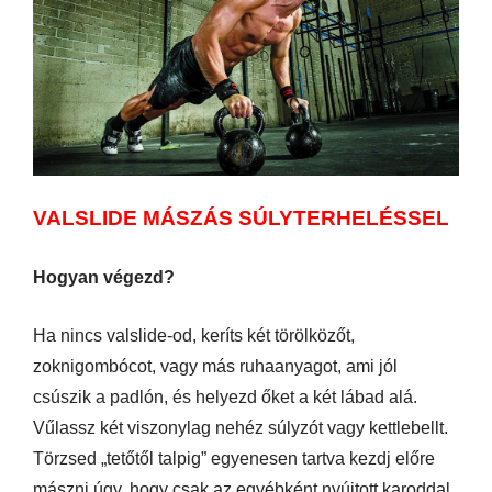
VALSLIDE MÁSZÁS SÚLYTERHELÉSSEL
Hogyan végezd?
Ha nincs valslide-od, keríts két törölközőt,
zoknigombócot, vagy más ruhaanyagot, ami jól
csúszik a padlón, és helyezd őket a két lábad alá.
Vűlassz két viszonylag nehéz súlyzót vagy kettlebellt.
Törzsed „tetőtől talpig” egyenesen tartva kezdj előre
mászni úgy, hogy csak az egyébként nyújtott karoddal