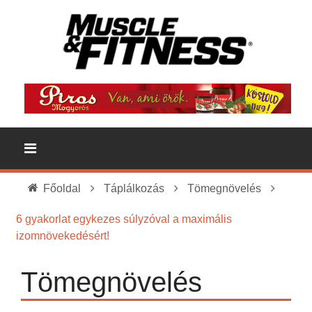
Főoldal
Táplálkozás
Tömegnövelés
6 gyakorlat egykezes súlyzóval a maximális
izomnövekedésért!
Tömegnövelés