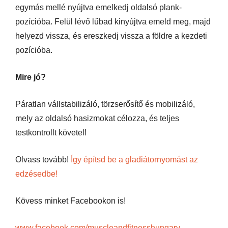
egymás mellé nyújtva emelkedj oldalsó plank-
pozícióba. Felül lévő lűbad kinyújtva emeld meg, majd
helyezd vissza, és ereszkedj vissza a földre a kezdeti
pozícióba.
Mire jó?
Páratlan vállstabilizáló, törzserősítő és mobilizáló,
mely az oldalsó hasizmokat célozza, és teljes
testkontrollt követel!
Olvass tovább!
Így építsd be a gladiátornyomást az
edzésedbe!
Kövess minket Facebookon is!
www.facebook.com/muscleandfitnesshungary