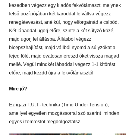
kezedben végezz egy kiadós fekvőtámaszt, melynek
felső pozíciójában két karoddal felváltva végezz
renegátevezést, anélkül, hogy elforgatnád a csípőd.
Két lábaddal ugorj előre, szinte a két súlyzó közé,
majd ugorj fel állásba. Állásból végezz
bicepszhajlítást, majd vállból nyomd a súlyzókat a
fejed fölé, majd óvatosan ereszd őket vissza magad
mellé. Végül mindkét lábaddal végezz 1-1 kitörést
előre, majd kezdd újra a fekvőtámasztól.
Mire jó?
Ez igazi T.U.T.- technika (Time Under Tension),
amellyel egyetlen mozgássorral szó szerint minden
egyes izomrostot megdolgoztatsz.