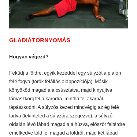
GLADIÁTORNYOMÁS
Hogyan végezd?
Feküdj a földre, egyik kezeddel egy súlyzót a plafon
felé fogva (török felállás alappozíciója). Másik
könyököd magad alá csúsztatva, majd kinyújtva
támaszkodj fel a karodra, mintha fel akarnál
tápászkodni. A súlyzós kezed mindvégig az ég felé
tartva (tekinteted a súlyzóra szegezve), a súlyzó
oldalán lévő lábad magad alá húzva, először féltérdre
emelkedve told fel magad a földről, majd két lábad