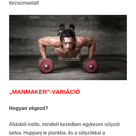
törzsizmaidat!
„MANMAKER”-VARIÁCIÓ
Hogyan végezd?
Állásból indíts, mindkét kezedben egykezes súlyzót
tartva. Huppanj le plankba, és a súlyzókkal a