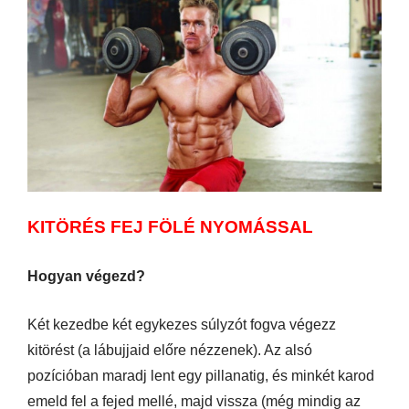
KITÖRÉS FEJ FÖLÉ NYOMÁSSAL
Hogyan végezd?
Két kezedbe két egykezes súlyzót fogva végezz
kitörést (a lábujjaid előre nézzenek). Az alsó
pozícióban maradj lent egy pillanatig, és minkét karod
emeld fel a fejed mellé, majd vissza (még mindig az