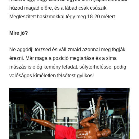
húzod magad előre, és a lábad csak csúszik.
Megfeszített hasizmokkal tégy meg 18-20 métert.
Mire jó?
Ne aggódj: törzsed és vállizmaid azonnal meg fogják
érezni. Már maga a pozíció megtartása és a sima
mászás is elég kemény feladat, súlyterheléssel pedig
valóságos kíméletlen felsőtest-gyilkos!