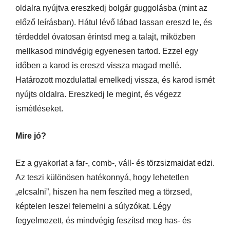
oldalra nyújtva ereszkedj bolgár guggolásba (mint az
előző leírásban). Hátul lévő lábad lassan ereszd le, és
térdeddel óvatosan érintsd meg a talajt, miközben
mellkasod mindvégig egyenesen tartod. Ezzel egy
időben a karod is ereszd vissza magad mellé.
Határozott mozdulattal emelkedj vissza, és karod ismét
nyújts oldalra. Ereszkedj le megint, és végezz
ismétléseket.
Mire jó?
Ez a gyakorlat a far-, comb-, váll- és törzsizmaidat edzi.
Az teszi különösen hatékonnyá, hogy lehetetlen
„elcsalni”, hiszen ha nem feszíted meg a törzsed,
képtelen leszel felemelni a súlyzókat. Légy
fegyelmezett, és mindvégig feszítsd meg has- és