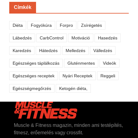
Címkék
Diéta
Fogyókúra
Forpro
Zsírégetés
Lábedzés
CarbControl
Motiváció
Hasedzés
Karedzés
Hátedzés
Melledzés
Válledzés
Egészséges táplálkozás
Gluténmentes
Videók
Egészséges receptek
Nyári Receptek
Reggeli
Egészségmegőrzés
Ketogén diéta,
Muscle & Fitness magazin, minden ami testépítés,
fitnesz, erőemelés vagy crossfit.