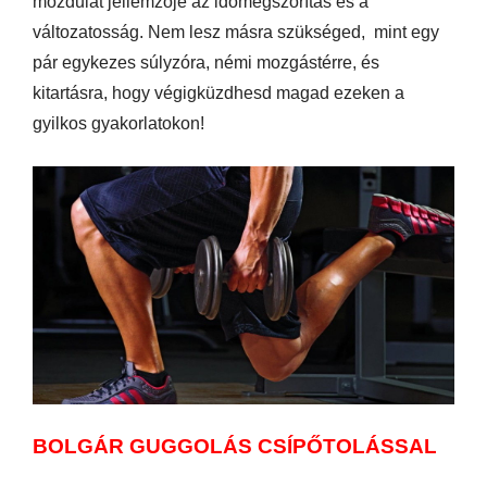
mozdulat jellemzője az időmegszorítás és a
változatosság. Nem lesz másra szükséged, mint egy
pár egykezes súlyzóra, némi mozgástérre, és
kitartásra, hogy végigküzdhesd magad ezeken a
gyilkos gyakorlatokon!
BOLGÁR GUGGOLÁS CSÍPŐTOLÁSSAL