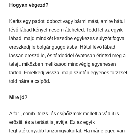
Hogyan végezd?
Keríts egy padot, dobozt vagy bármi mást, amire hátul
lévő lábad kényelmesen ráteheted. Tedd fel az egyik
lábad, majd mindkét kezedbe egykezes súlyzót fogva
ereszkedj le bolgár guggolásba. Hátul lévő lábad
lassan ereszd le, és térdeddel óvatosan érintsd meg a
talajt, miközben mellkasod mindvégig egyenesen
tartod. Emelkedj vissza, majd szintén egyenes törzzsel
told hátra a csípőd.
Mire jó?
A far-, comb- törzs- és csípőizmok mellett a vádlit is
erősíti, és a tartást is javítja. Ez az egyik
leghatékonyabb farizomgyakorlat. Ha már eleged van