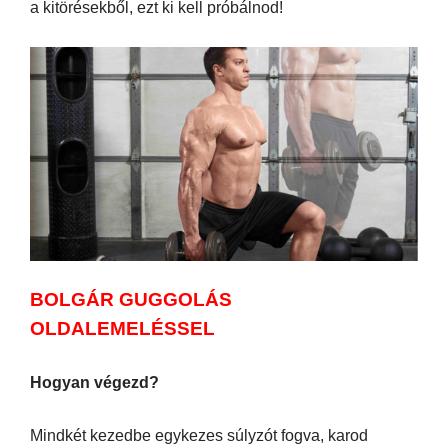
a kitörésekből, ezt ki kell próbálnod!
BOLGÁR GUGGOLÁS
OLDALEMELÉSSEL
Hogyan végezd?
Mindkét kezedbe egykezes súlyzót fogva, karod