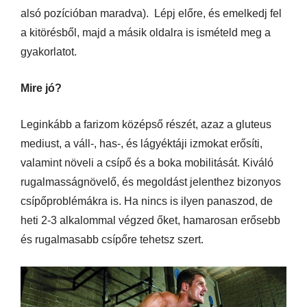
alsó pozícióban maradva). Lépj előre, és emelkedj fel
a kitörésből, majd a másik oldalra is ismételd meg a
gyakorlatot.
Mire jó?
Leginkább a farizom középső részét, azaz a gluteus
mediust, a váll-, has-, és lágyéktáji izmokat erősíti,
valamint növeli a csípő és a boka mobilitását. Kiváló
rugalmasságnövelő, és megoldást jelenthez bizonyos
csípőproblémákra is. Ha nincs is ilyen panaszod, de
heti 2-3 alkalommal végzed őket, hamarosan erősebb
és rugalmasabb csípőre tehetsz szert.