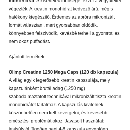
monohidrát
. A kísérletek többségét ezzel a vegyülettel
végezték. A kreatin monohidrát kedvező árú, mégis
hatékony kiegészítő. Érdemes az apróra mikronizált
formát választani, mert gyorsabban oldódik,
könnyebben felszívódik, kevésbé terheli a gyomrot, és
nem okoz puffadást.
Ajánlott termékek:
Olimp Creatine 1250 Mega Caps (120 db kapszula)
:
A világ egyik legerősebb kreatin kapszulája, mely
kapszulánként brutál adag (1250 mg)
szabadalmaztatott technikával mikronizált tiszta kreatin
monohidrátot tartalmaz. A kapszulás kivitelnek
köszönhetően nem kell kevergetni, és kevesebb
emésztési problémát okoz. Javasolt használat:
testsúlytól függően napi 4-8 kapszula egyenlően