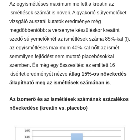
Az egyismétléses maximum mellett a kreatin az
ismétlések számát is növeli. A gyakorló súlyemelőket
vizsgáló ausztrál kutatók eredménye még
megdöbbentőbb: a versenyre készüléskor kreatint
szedő súlyemelőknél az ismétlések száma 85%-kal (!),
az egyismétléses maximum 40%-kal nőtt az ismét
semmilyen fejlődést nem mutató placebósokkal
szemben. És még egy összesítés: az említett 16
kísérlet eredményét nézve
átlag 15%-os növekedés
állapítható meg az ismétlések számában is.
Az izomerő és az ismétlések számának százalékos
növekedése (kreatin vs. placebo)