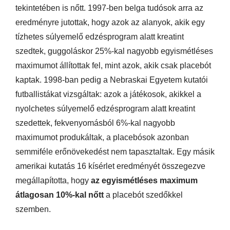
tekintetében is nőtt. 1997-ben belga tudósok arra az
eredményre jutottak, hogy azok az alanyok, akik egy
tízhetes súlyemelő edzésprogram alatt kreatint
szedtek, guggoláskor 25%-kal nagyobb egyismétléses
maximumot állítottak fel, mint azok, akik csak placebót
kaptak. 1998-ban pedig a Nebraskai Egyetem kutatói
futballistákat vizsgáltak: azok a játékosok, akikkel a
nyolchetes súlyemelő edzésprogram alatt kreatint
szedettek, fekvenyomásból 6%-kal nagyobb
maximumot produkáltak, a placebósok azonban
semmiféle erőnövekedést nem tapasztaltak. Egy másik
amerikai kutatás 16 kísérlet eredményét összegezve
megállapította, hogy
az egyismétléses maximum
átlagosan 10%-kal nőtt
a placebót szedőkkel
szemben.