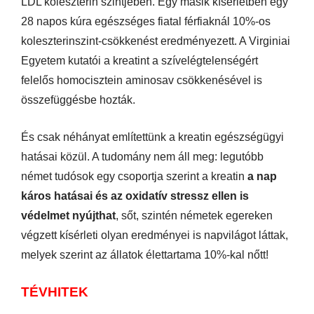
LDL koleszterin szintjében. Egy másik kísérletben egy
28 napos kúra egészséges fiatal férfiaknál 10%-os
koleszterinszint-csökkenést eredményezett. A Virginiai
Egyetem kutatói a kreatint a szívelégtelenségért
felelős homocisztein aminosav csökkenésével is
összefüggésbe hozták.
És csak néhányat említettünk a kreatin egészségügyi
hatásai közül. A tudomány nem áll meg: legutóbb
német tudósok egy csoportja szerint a kreatin
a nap
káros hatásai és az oxidatív stressz ellen is
védelmet nyújthat
, sőt, szintén németek egereken
végzett kísérleti olyan eredményei is napvilágot láttak,
melyek szerint az állatok élettartama 10%-kal nőtt!
TÉVHITEK