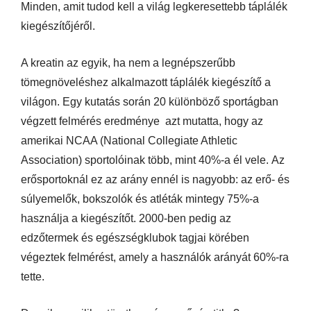
Minden, amit tudod kell a világ legkeresettebb táplálék
kiegészítőjéről.
A kreatin az egyik, ha nem a legnépszerűbb
tömegnöveléshez alkalmazott táplálék kiegészítő a
világon. Egy kutatás során 20 különböző sportágban
végzett felmérés eredménye azt mutatta, hogy az
amerikai NCAA (National Collegiate Athletic
Association) sportolóinak több, mint 40%-a él vele. Az
erősportoknál ez az arány ennél is nagyobb: az erő- és
súlyemelők, bokszolók és atléták mintegy 75%-a
használja a kiegészítőt. 2000-ben pedig az
edzőtermek és egészségklubok tagjai körében
végeztek felmérést, amely a használók arányát 60%-ra
tette.