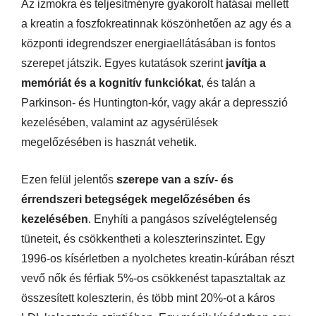
Az izmokra és teljesítményre gyakorolt hatásai mellett
a kreatin a foszfokreatinnak köszönhetően az agy és a
központi idegrendszer energiaellátásában is fontos
szerepet játszik. Egyes kutatások szerint
javítja a
memóriát és a kognitív funkciókat
, és talán a
Parkinson- és Huntington-kór, vagy akár a depresszió
kezelésében, valamint az agysérülések
megelőzésében is hasznát vehetik.
Ezen felül jelentős
szerepe van a szív- és
érrendszeri betegségek megelőzésében és
kezelésében
. Enyhíti a pangásos szívelégtelenség
tüneteit, és csökkentheti a koleszterinszintet. Egy
1996-os kísérletben a nyolchetes kreatin-kúrában részt
vevő nők és férfiak 5%-os csökkenést tapasztaltak az
összesített koleszterin, és több mint 20%-ot a káros