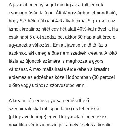
A javasolt mennyiséget mindig az adott termék
csomagolásán találod. Általánosságban elmondható,
hogy 5-7 héten át napi 4-6 alkalommal 5 g kreatin az
izmok kreatinszintjét egy hét alatt 40%-kal növelik. Ha
csak napi 5 g-ot szedsz be, akkor 30 nap alatt éred el
ugyanezt a változást. Emiatt javasolt a töltő fázis
azoknak, akik még előtte nem szedtek kreatint. A töltő
fázis az újoncok számára is meghozza a gyors
változást. A maximális hatás érdekében a kreatint
érdemes az edzéshez közeli időpontban (30 perccel
előtte vagy utána) a szervezetbe vinni.
A kreatint érdemes gyorsan emészthető
szénhidrátokkal (pl. sportitalok) és fehérjékkel
(pl.tejsavó fehérje) együtt fogyasztani, mert ezek
növelik a vér inzulinszintjét, amely felelős a kreatin