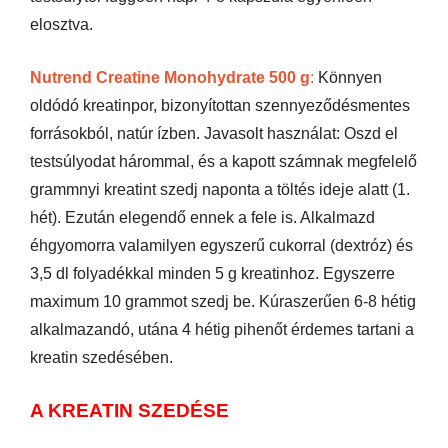
elosztva.
Nutrend Creatine Monohydrate 500 g
:
Könnyen
oldódó kreatinpor, bizonyítottan szennyeződésmentes
forrásokból, natúr ízben. Javasolt használat: Oszd el
testsúlyodat hárommal, és a kapott számnak megfelelő
grammnyi kreatint szedj naponta a töltés ideje alatt (1.
hét). Ezután elegendő ennek a fele is. Alkalmazd
éhgyomorra valamilyen egyszerű cukorral (dextróz) és
3,5 dl folyadékkal minden 5 g kreatinhoz. Egyszerre
maximum 10 grammot szedj be. Kúraszerűen 6-8 hétig
alkalmazandó, utána 4 hétig pihenőt érdemes tartani a
kreatin szedésében.
A KREATIN SZEDÉSE