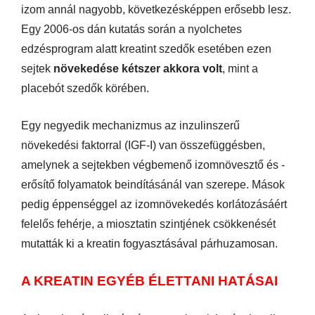
izom annál nagyobb, következésképpen erősebb lesz.
Egy 2006-os dán kutatás során a nyolchetes
edzésprogram alatt kreatint szedők esetében ezen
sejtek
növekedése kétszer akkora volt
, mint a
placebót szedők körében.
Egy negyedik mechanizmus az inzulinszerű
növekedési faktorral (IGF-I) van összefüggésben,
amelynek a sejtekben végbemenő izomnövesztő és -
erősítő folyamatok beindításánál van szerepe. Mások
pedig éppenséggel az izomnövekedés korlátozásáért
felelős fehérje, a miosztatin szintjének csökkenését
mutatták ki a kreatin fogyasztásával párhuzamosan.
A KREATIN EGYÉB ÉLETTANI HATÁSAI