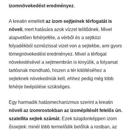
izomnövekedést eredményez
.
A kreatin emellett
az izom sejtjeinek térfogatát is
növeli
, mert hatására azok vízzel telítődnek. Mivel
alapvetően fehérjeféle, a vérből és a sejtközi
folyadékból ozmózissal vizet von a sejtekbe, ami gyors
tömegnövekedést eredményez. Mivel a térfogat
növekedésével a sejtmembrán is kinyúlik, a folyamat
tartósnak mondható, hiszen a tér kitöltéséhez a
sejteknek növekedniük kell, ehhez pedig még több
fehérje beépülése szükséges.
Egy harmadik hatásmechanizmus szerint a kreatin
növeli az izomrostokban az izomépítését felelős ún.
szatellita sejtek számát
. Ezek tulajdonképpen izom
őssejtek: minél több termelődik belőlük a rostban, az