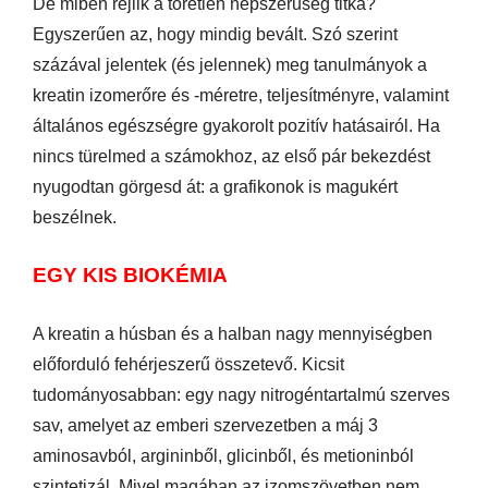
De miben rejlik a töretlen népszerűség titka?
Egyszerűen az, hogy mindig bevált. Szó szerint
százával jelentek (és jelennek) meg tanulmányok a
kreatin izomerőre és -méretre, teljesítményre, valamint
általános egészségre gyakorolt pozitív hatásairól. Ha
nincs türelmed a számokhoz, az első pár bekezdést
nyugodtan görgesd át: a grafikonok is magukért
beszélnek.
EGY KIS BIOKÉMIA
A kreatin a húsban és a halban nagy mennyiségben
előforduló fehérjeszerű összetevő. Kicsit
tudományosabban: egy nagy nitrogéntartalmú szerves
sav, amelyet az emberi szervezetben a máj 3
aminosavból, argininből, glicinből, és metioninból
szintetizál. Mivel magában az izomszövetben nem