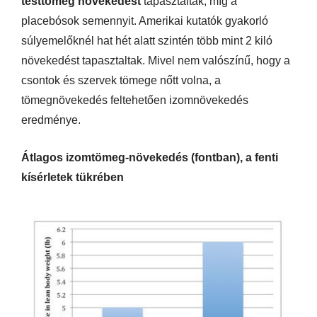
testtömeg növekedést
tapasztaltak, míg a
placebósok semennyit. Amerikai kutatók gyakorló
súlyemelőknél hat hét alatt szintén több mint 2 kiló
növekedést tapasztaltak. Mivel nem valószínű, hogy a
csontok és szervek tömege nőtt volna, a
tömegnövekedés feltehetően izomnövekedés
eredménye.
Átlagos izomtömeg-növekedés (fontban), a fenti
kísérletek tükrében