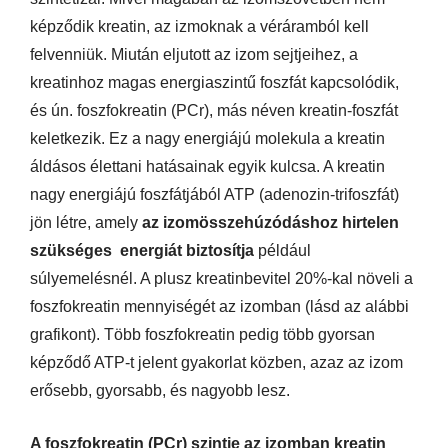
képződik kreatin, az izmoknak a véráramból kell
felvenniük. Miután eljutott az izom sejtjeihez, a
kreatinhoz magas energiaszintű foszfát kapcsolódik,
és ún. foszfokreatin (PCr), más néven kreatin-foszfát
keletkezik. Ez a nagy energiájú molekula a kreatin
áldásos élettani hatásainak egyik kulcsa. A kreatin
nagy energiájú foszfátjából ATP (adenozin-trifoszfát)
jön létre, amely
az izomösszehúzódáshoz hirtelen
szükséges energiát biztosítja
például
súlyemelésnél. A plusz kreatinbevitel 20%-kal növeli a
foszfokreatin mennyiségét az izomban (lásd az alábbi
grafikont). Több foszfokreatin pedig több gyorsan
képződő ATP-t jelent gyakorlat közben, azaz az izom
erősebb, gyorsabb, és nagyobb lesz.
A foszfokreatin (PCr) szintje az izomban kreatin