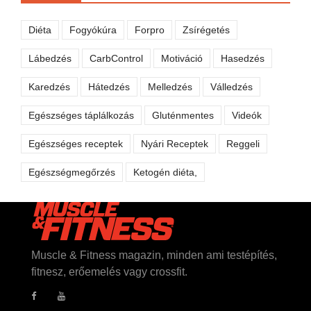
Diéta
Fogyókúra
Forpro
Zsírégetés
Lábedzés
CarbControl
Motiváció
Hasedzés
Karedzés
Hátedzés
Melledzés
Válledzés
Egészséges táplálkozás
Gluténmentes
Videók
Egészséges receptek
Nyári Receptek
Reggeli
Egészségmegőrzés
Ketogén diéta,
Muscle & Fitness magazin, minden ami testépítés,
fitnesz, erőemelés vagy crossfit.