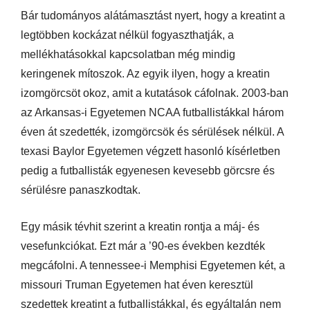
Bár tudományos alátámasztást nyert, hogy a kreatint a
legtöbben kockázat nélkül fogyaszthatják, a
mellékhatásokkal kapcsolatban még mindig
keringenek mítoszok. Az egyik ilyen, hogy a kreatin
izomgörcsöt okoz, amit a kutatások cáfolnak. 2003-ban
az Arkansas-i Egyetemen NCAA futballistákkal három
éven át szedették, izomgörcsök és sérülések nélkül. A
texasi Baylor Egyetemen végzett hasonló kísérletben
pedig a futballisták egyenesen kevesebb görcsre és
sérülésre panaszkodtak.
Egy másik tévhit szerint a kreatin rontja a máj- és
vesefunkciókat. Ezt már a ’90-es években kezdték
megcáfolni. A tennessee-i Memphisi Egyetemen két, a
missouri Truman Egyetemen hat éven keresztül
szedettek kreatint a futballistákkal, és egyáltalán nem