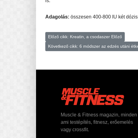
is.
Adagolás:
összesen 400-800 IU két dózi
Előző cikk: Kreatin, a csodaszer
Előző
Következő cikk: 6 módszer az edzés utáni ét
Muscle & Fitness magazin, minden
ami testépítés, fitnesz, erőemelés
vagy crossfit.