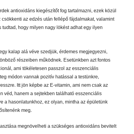
dek antioxidáns kiegészítőt fog tartalmazni, ezek közül
z csökkenti az edzés után fellépő fájdalmakat, valamint
s tudtad, hogy milyen nagy lökést adhat egy ilyen
egy kalap alá véve szedjük, érdemes megjegyezni,
ülönböző részeiben működnek. Esetünkben azt fontos
cionál, ami tökéletesen passzol az esszenciális
teg módon vannak pozitív hatással a testünkre,
esszre. Itt jön képbe az E-vitamin, ami nem csak az
n véd, hanem a sejtekben található esszenciális
rve a hasonlatunkhoz, ez olyan, mintha az épületünk
erősítenénk meg.
yasztása megnövelheti a szükséges antioxidáns bevitelt