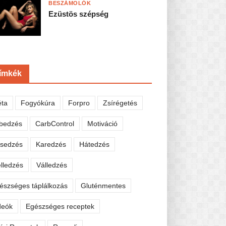
BESZÁMOLÓK
Ezüstös szépség
ímkék
éta
Fogyókúra
Forpro
Zsírégetés
bedzés
CarbControl
Motiváció
sedzés
Karedzés
Hátedzés
lledzés
Válledzés
észséges táplálkozás
Gluténmentes
deók
Egészséges receptek