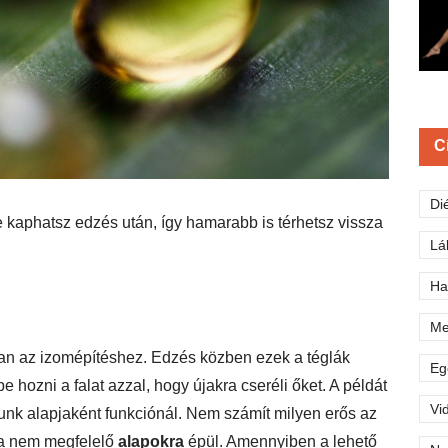
C
Di
 kaphatsz edzés után, így hamarabb is térhetsz vissza
Lá
Ha
Me
bban az izomépítéshez. Edzés közben ezek a téglák
Eg
hozni a falat azzal, hogy újakra cseréli őket. A példát
Vi
zunk alapjaként funkciónál. Nem számít milyen erős az
ha nem megfelelő
alapokra
épül. Amennyiben a lehető