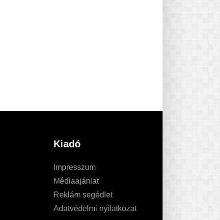
Kiadó
Impresszum
Médiaajánlat
Reklám segédlet
Adatvédelmi nyilatkozat