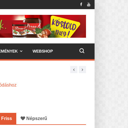
EMÉNYEK
WEBSHOP
álódáshoz
Friss
Népszerű