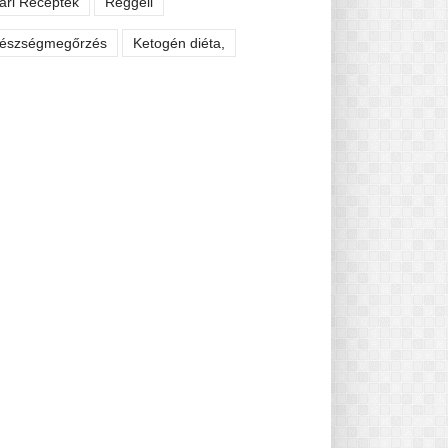
ári Receptek
Reggeli
észségmegőrzés
Ketogén diéta,