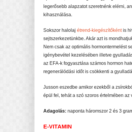
legerősebb alapzatot szeretnénk elérni, a
kihasználása.
Sokszor halolaj
étrend-kiegészítőként
is h
sejtszerkezetünkbe. Akár azt is mondhatjuk,
Nem csak az optimális hormontermelést seg
igénybevétel kezelésében illetve gyulladás
az EFA-k fogyasztása számos hormon hat
regenerálódási időt is csökkenti a gyullad
Jusson eszedbe amikor ezekből a zsírokból 
épül fel, tehát a szó szoros értelmében az
Adagolás:
naponta háromszor 2 és 3 gram
E-VITAMIN