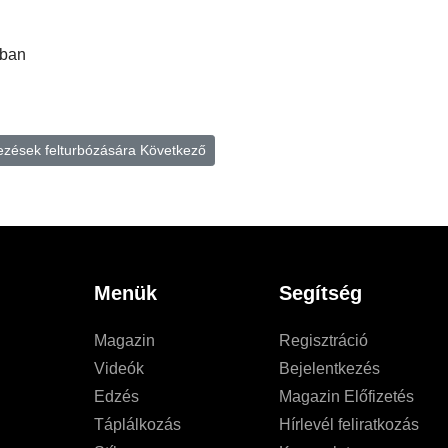
sban
kezések felturbózására
Következő
Menük
Segítség
Magazin
Regisztráció
Videók
Bejelentkezés
Edzés
Magazin Előfizetés
Táplálkozás
Hírlevél feliratkozás