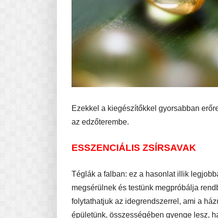
Ezekkel a kiegészítőkkel gyorsabban erőre
az edzőterembe.
ESSZENCIÁLIS ZSÍRSAVAK
Téglák a falban: ez a hasonlat illik legjo
megsérülnek és testünk megpróbálja rendbe 
folytathatjuk az idegrendszerrel, ami a há
épületünk, összességében gyenge lesz, 