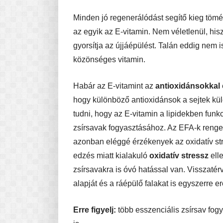
Minden jó regenerálódást segítő kieg tömér
az egyik az E-vitamin. Nem véletlenül, his
gyorsítja az újjáépülést. Talán eddig nem i
közönséges vitamin.
Habár az E-vitamint az
antioxidánsokkal
hogy különböző antioxidánsok a sejtek k
tudni, hogy az E-vitamin a lipidekben funk
zsírsavak fogyasztásához. Az EFA-k renge
azonban eléggé érzékenyek az oxidatív str
edzés miatt kialakuló
oxidatív stressz
elle
zsírsavakra is óvó hatással van. Visszaté
alapját és a ráépülő falakat is egyszerre 
Erre figyelj:
több esszenciális zsírsav fog