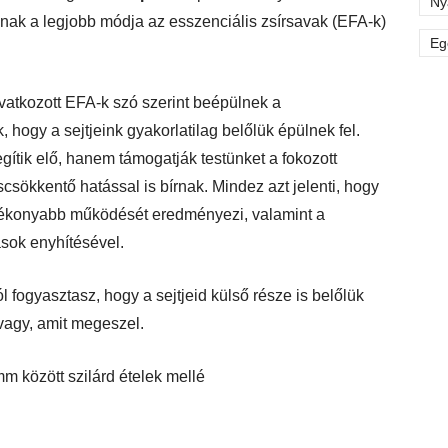
Ny
nnak a legjobb módja az esszenciális zsírsavak (EFA-k)
Eg
ivatkozott EFA-k szó szerint beépülnek a
 hogy a sejtjeink gyakorlatilag belőlük épülnek fel.
ítik elő, hanem támogatják testünket a fokozott
csökkentő hatással is bírnak. Mindez azt jelenti, hogy
ékonyabb működését eredményezi, valamint a
ások enyhítésével.
fogyasztasz, hogy a sejtjeid külső része is belőlük
 vagy, amit megeszel.
m között szilárd ételek mellé