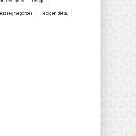
ári Receptek
Reggeli
észségmegőrzés
Ketogén diéta,