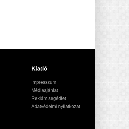
Kiadó
Impresszum
Médiaajánlat
Reklám segédlet
Adatvédelmi nyilatkozat