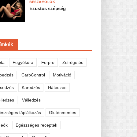
BESZÁMOLÓK
Ezüstös szépség
ímkék
éta
Fogyókúra
Forpro
Zsírégetés
bedzés
CarbControl
Motiváció
sedzés
Karedzés
Hátedzés
lledzés
Válledzés
észséges táplálkozás
Gluténmentes
deók
Egészséges receptek