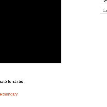
Ny
Eg
ató forrásból.
lexhungary