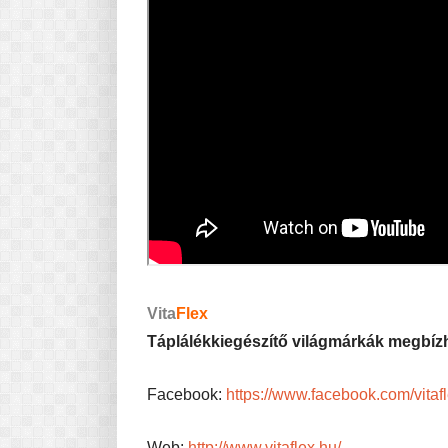
Vita
Flex
Táplálékkiegészítő világmárkák megbízh
Facebook:
https://www.facebook.com/vitaf
Web:
http://www.vitaflex.hu/