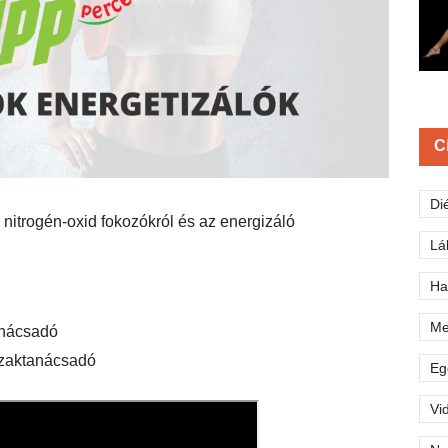
C
Di
 nitrogén-oxid fokozókról és az energizáló
Lá
Ha
Me
anácsadó
szaktanácsadó
Eg
Vi