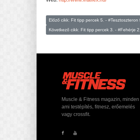
Előző cikk: Fit tipp percek 5. - #Tesztosztero
Következő cikk: Fit tipp percek 3. - #Fehérje 
Muscle & Fitness magazin, minden
ami testépítés, fitnesz, erőemelés
vagy crossfit.