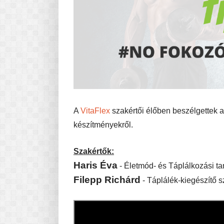
A
VitaFlex
szakértői élőben beszélgettek a
készítményekről.
Szakértők:
Haris Éva
- Életmód- és Táplálkozási t
Filepp Richárd
- Táplálék-kiegészítő 