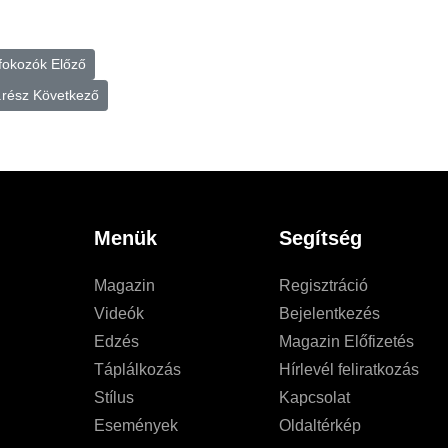
n fokozók
Előző
2.rész
Következő
Menük
Segítség
Magazin
Regisztráció
Videók
Bejelentkezés
Edzés
Magazin Előfizetés
Táplálkozás
Hírlevél feliratkozás
Stílus
Kapcsolat
Események
Oldaltérkép