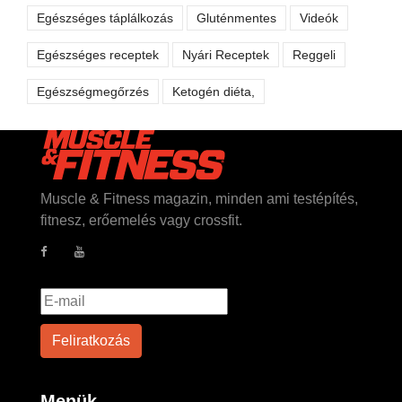
Egészséges táplálkozás
Gluténmentes
Videók
Egészséges receptek
Nyári Receptek
Reggeli
Egészségmegőrzés
Ketogén diéta,
Muscle & Fitness magazin, minden ami testépítés,
fitnesz, erőemelés vagy crossfit.
Menük