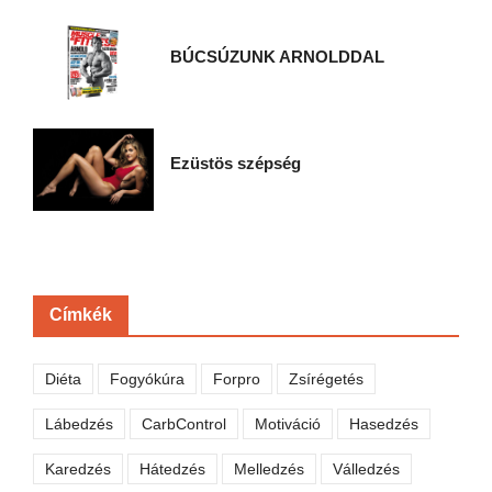
BÚCSÚZUNK ARNOLDDAL
Ezüstös szépség
Címkék
Diéta
Fogyókúra
Forpro
Zsírégetés
Lábedzés
CarbControl
Motiváció
Hasedzés
Karedzés
Hátedzés
Melledzés
Válledzés