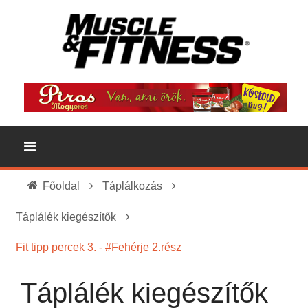
Főoldal
Táplálkozás
Táplálék kiegészítők
Fit tipp percek 3. - #Fehérje 2.rész
Táplálék kiegészítők