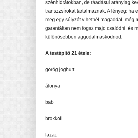
szénhidrátokban, de ráadásul aránylag kevé
transzzsírokat tartalmaznak. A lényeg: ha e
meg egy súlyzót vihetnél magaddal, még m
garantáltan nem fogsz majd csalódni, és m
különösebben aggodalmaskodnod.
A testépítő 21 étele:
görög joghurt
áfonya
bab
brokkoli
lazac