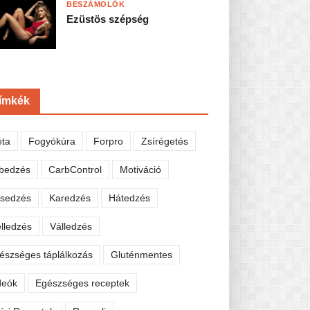
BESZÁMOLÓK
Ezüstös szépség
ímkék
éta
Fogyókúra
Forpro
Zsírégetés
bedzés
CarbControl
Motiváció
sedzés
Karedzés
Hátedzés
lledzés
Válledzés
észséges táplálkozás
Gluténmentes
deók
Egészséges receptek