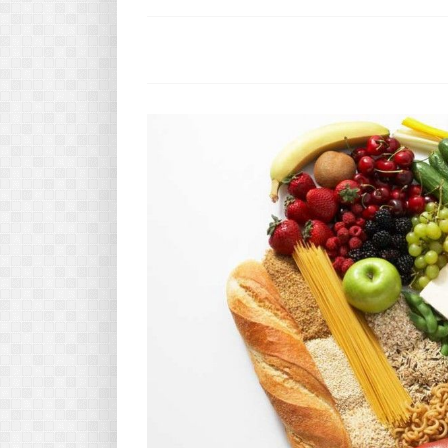
Pasta-túra - avagy A TÉSZTA
MINDENNAPI KENYERÜNK
A karácsonyról dióhéjban