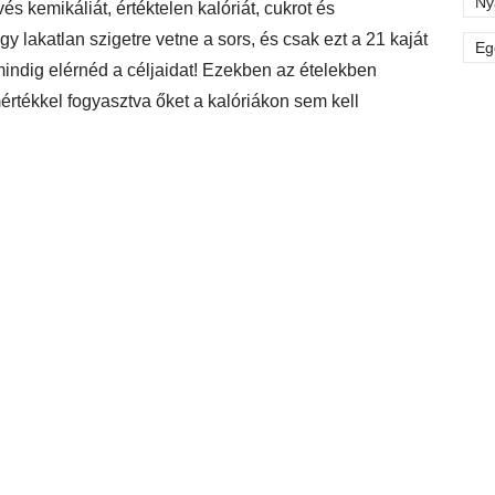
Ny
s kemikáliát, értéktelen kalóriát, cukrot és
gy lakatlan szigetre vetne a sors, és csak ezt a 21 kaját
Eg
indig elérnéd a céljaidat! Ezekben az ételekben
értékkel fogyasztva őket a kalóriákon sem kell