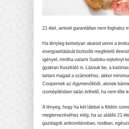
21 étel, amivel garantáltan nem foghatsz m
Ha tényleg komolyan akarod venni a tests
energiaellátását biztosító megfelelő étren
igényel, mintha valami Sudoku-rejtvényt k
gyakran frusztráló is. Lássuk be, a kalóri
tartani magad a számokhoz, akkor minimu
Coopernek az
Agymenők
ből, akinek bárme
izomépítésben talán érthető, ha nem tőle k
A lényeg, hogy ha két lábbal a földön szer
megtervezéséhez elég, ha az alábbi 21 éte
gazdagok antioxidánsban, rostban, egészsé