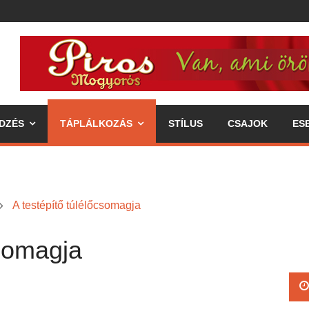
DZÉS
TÁPLÁLKOZÁS
STÍLUS
CSAJOK
ES
A testépítő túlélőcsomagja
csomagja
ipp az egészséges életmódhoz
élkereszben a váll
 annak fogyasztásával járó előnyök