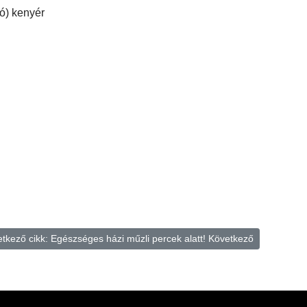
zó) kenyér
tkező cikk: Egészséges házi műzli percek alatt!
Következő