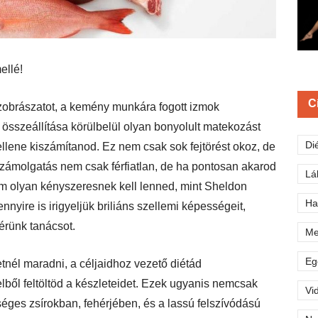
ellé!
C
zobrászatot, a kemény munkára fogott izmok
d összeállítása körülbelül olyan bonyolult matekozást
Di
ellene kiszámítanod. Ez nem csak sok fejtörést okoz, de
aszámolgatás nem csak férfiatlan, de ha pontosan akarod
Lá
m olyan kényszeresnek kell lenned, mint Sheldon
Ha
nnyire is irigyeljük briliáns szellemi képességeit,
érünk tanácsot.
Me
Eg
etnél maradni, a céljaidhoz vezető diétád
lből feltöltöd a készleteidet. Ezek ugyanis nemcsak
Vi
ges zsírokban, fehérjében, és a lassú felszívódású