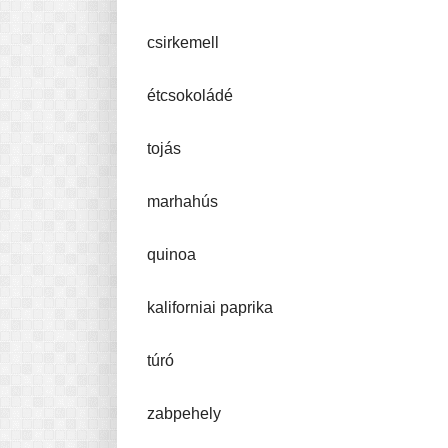
csirkemell
étcsokoládé
tojás
marhahús
quinoa
kaliforniai paprika
túró
zabpehely