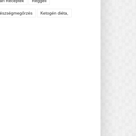
ári Receptek
Reggeli
észségmegőrzés
Ketogén diéta,