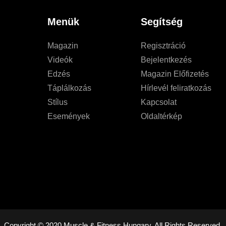
Menük
Segítség
Magazin
Regisztráció
Videók
Bejelentkezés
Edzés
Magazin Előfizetés
Táplálkozás
Hírlevél feliratkozás
Stílus
Kapcsolat
Események
Oldaltérkép
Copyright © 2020 Muscle & Fitness Hungary. All Rights Reserved.