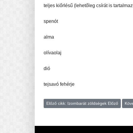
teljes kiőrlésű (lehetőleg csírát is tartalma
spenót
alma
olívaolaj
dió
tejsavó fehérje
Előző cikk: Izombarát zöldségek
Előző
Köve