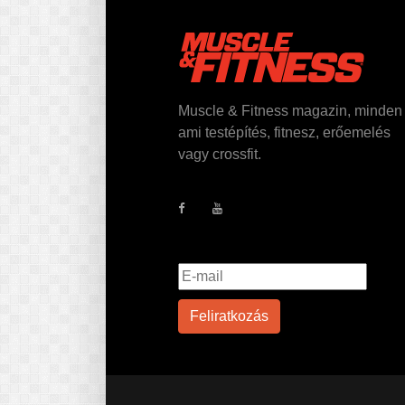
Muscle & Fitness magazin, minden
ami testépítés, fitnesz, erőemelés
vagy crossfit.