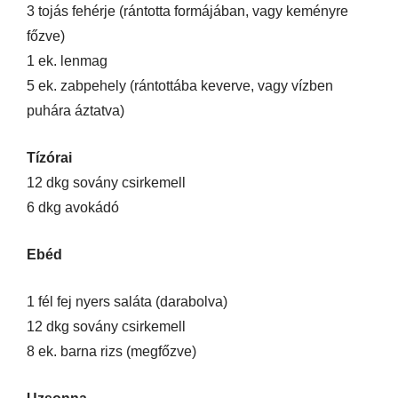
3 tojás fehérje (rántotta formájában, vagy keményre
főzve)
1 ek. lenmag
5 ek. zabpehely (rántottába keverve, vagy vízben
puhára áztatva)
Tízórai
12 dkg sovány csirkemell
6 dkg avokádó
Ebéd
1 fél fej nyers saláta (darabolva)
12 dkg sovány csirkemell
8 ek. barna rizs (megfőzve)