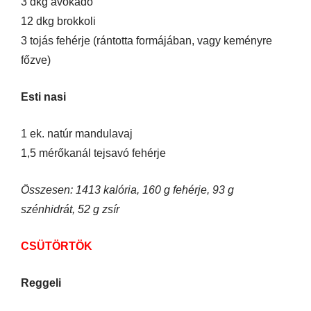
3 dkg avokádó
12 dkg brokkoli
3 tojás fehérje (rántotta formájában, vagy keményre
főzve)
Esti nasi
1 ek. natúr mandulavaj
1,5 mérőkanál tejsavó fehérje
Összesen: 1413 kalória, 160 g fehérje, 93 g
szénhidrát, 52 g zsír
CSÜTÖRTÖK
Reggeli