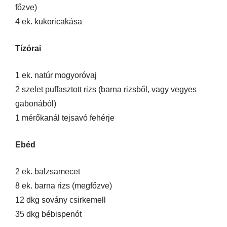
főzve)
4 ek. kukoricakása
Tízórai
1 ek. natúr mogyoróvaj
2 szelet puffasztott rizs (barna rizsből, vagy vegyes
gabonából)
1 mérőkanál tejsavó fehérje
Ebéd
2 ek. balzsamecet
8 ek. barna rizs (megfőzve)
12 dkg sovány csirkemell
35 dkg bébispenót