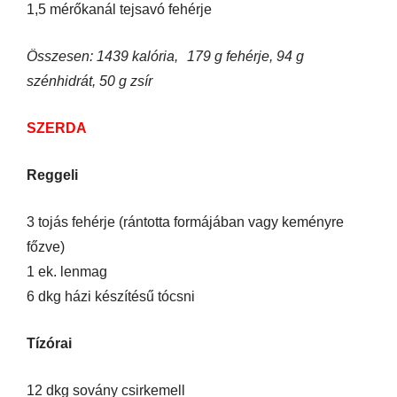
1,5 mérőkanál tejsavó fehérje
Összesen: 1439 kalória, 179 g fehérje, 94 g
szénhidrát, 50 g zsír
SZERDA
Reggeli
3 tojás fehérje (rántotta formájában vagy keményre
főzve)
1 ek. lenmag
6 dkg házi készítésű tócsni
Tízórai
12 dkg sovány csirkemell