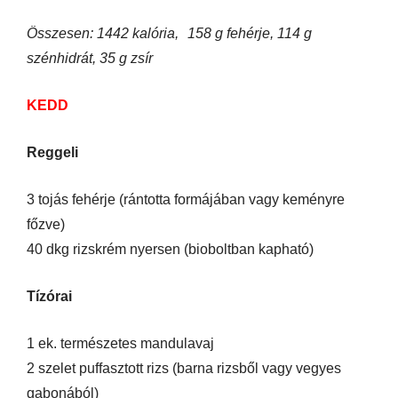
Összesen: 1442 kalória,
158 g fehérje, 114 g
szénhidrát, 35 g zsír
KEDD
Reggeli
3 tojás fehérje (rántotta formájában vagy keményre
főzve)
40 dkg rizskrém nyersen (bioboltban kapható)
Tízórai
1 ek. természetes mandulavaj
2 szelet puffasztott rizs (barna rizsből vagy vegyes
gabonából)