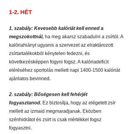
1-2. HÉT
1. szabály: Kevesebb kalóriát kell enned a
megszokottnál,
ha meg akarsz szabadulni a zsírtól.
A
kalóriahiányt ugyanis a szervezet az elraktározott
zsírtartalékokból kénytelen fedezni, és
következésképpen fogyni fogsz. A kalóriadeficit
eléréséhez sportolás mellett napi 1400-1500 kalóriát
ajánlatos bevinned.
2. szabály: Bőségesen kell fehérjét
fogyasztanod.
Ez biztosítja, hogy az elégetett zsír
mellett az izmaid megmaradjanak. Eközben
szénhidrátot és zsírt is csak mértékkel fogsz
fogyasztni.