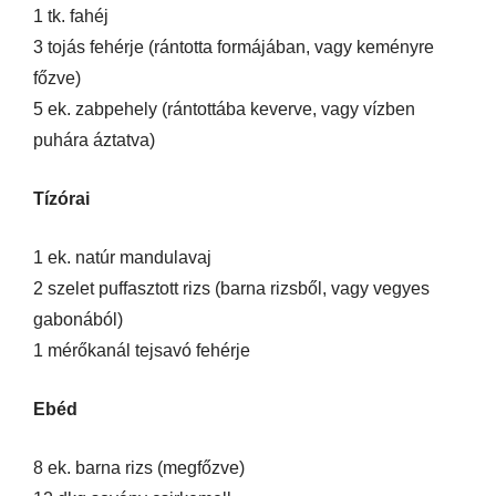
1 tk. fahéj
3 tojás fehérje (rántotta formájában, vagy keményre
főzve)
5 ek. zabpehely (rántottába keverve, vagy vízben
puhára áztatva)
Tízórai
1 ek. natúr mandulavaj
2 szelet puffasztott rizs (barna rizsből, vagy vegyes
gabonából)
1 mérőkanál tejsavó fehérje
Ebéd
8 ek. barna rizs (megfőzve)