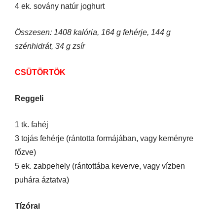
4 ek. sovány natúr joghurt
Összesen: 1408 kalória, 164 g fehérje, 144 g
szénhidrát, 34 g zsír
CSÜTÖRTÖK
Reggeli
1 tk. fahéj
3 tojás fehérje (rántotta formájában, vagy keményre
főzve)
5 ek. zabpehely (rántottába keverve, vagy vízben
puhára áztatva)
Tízórai