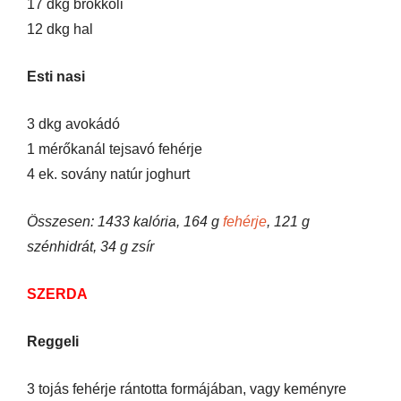
17 dkg brokkoli
12 dkg hal
Esti nasi
3 dkg avokádó
1 mérőkanál tejsavó fehérje
4 ek. sovány natúr joghurt
Összesen: 1433 kalória, 164 g
fehérje
, 121 g
szénhidrát, 34 g zsír
SZERDA
Reggeli
3 tojás fehérje rántotta formájában, vagy keményre