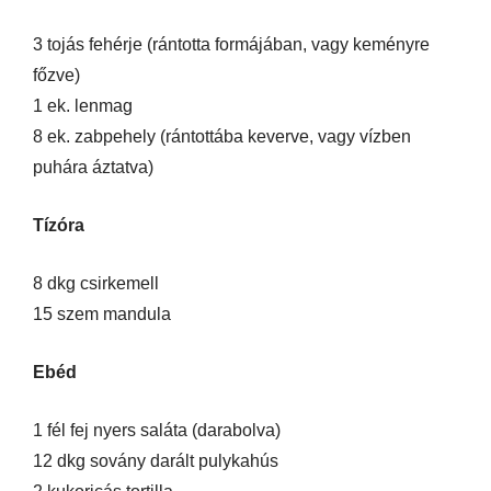
3 tojás fehérje (rántotta formájában, vagy keményre
főzve)
1 ek. lenmag
8 ek. zabpehely (rántottába keverve, vagy vízben
puhára áztatva)
Tízóra
8 dkg csirkemell
15 szem mandula
Ebéd
1 fél fej nyers saláta (darabolva)
12 dkg sovány darált pulykahús