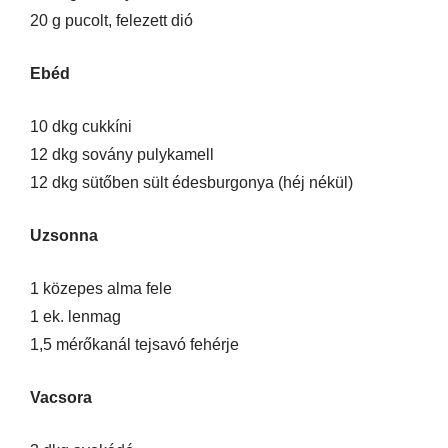
20 g pucolt, felezett dió
Ebéd
10 dkg cukkíni
12 dkg sovány pulykamell
12 dkg sütőben sült édesburgonya (héj nékül)
Uzsonna
1 közepes alma fele
1 ek. lenmag
1,5 mérőkanál tejsavó fehérje
Vacsora