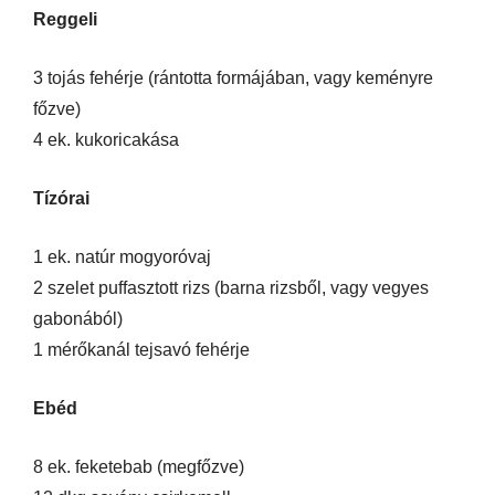
Reggeli
3 tojás fehérje (rántotta formájában, vagy keményre
főzve)
4 ek. kukoricakása
Tízórai
1 ek. natúr mogyoróvaj
2 szelet puffasztott rizs (barna rizsből, vagy vegyes
gabonából)
1 mérőkanál tejsavó fehérje
Ebéd
8 ek. feketebab (megfőzve)