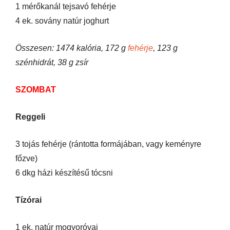
1 mérőkanál tejsavó fehérje
4 ek. sovány natúr joghurt
Összesen: 1474 kalória, 172 g
fehérje
, 123 g
szénhidrát, 38 g zsír
SZOMBAT
Reggeli
3 tojás fehérje (rántotta formájában, vagy keményre
főzve)
6 dkg házi készítésű tócsni
Tízórai
1 ek. natúr mogyoróvaj