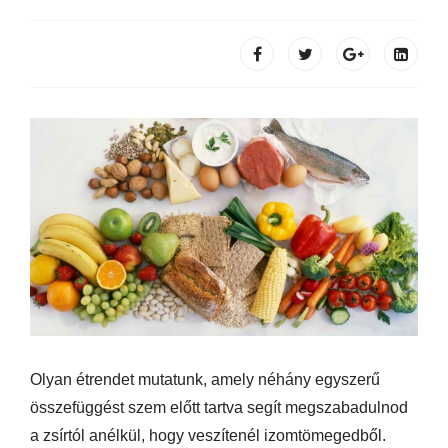
Olyan étrendet mutatunk, amely néhány egyszerű
összefüggést szem előtt tartva segít megszabadulnod
a zsírtól anélkül, hogy veszítenél izomtömegedből.