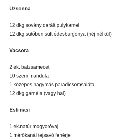
Uzsonna
12 dkg sovány darált pulykamell
12 dkg sütőben sült édesburgonya (héj nélkül)
Vacsora
2 ek. balzsamecet
10 szem mandula
1 közepes hagymás paradicsomsaláta
12 dkg garnéla (vagy hal)
Esti nasi
1 ek.natúr mogyoróvaj
1 mérőkanál tejsavó fehérje