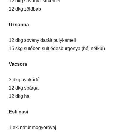
12 dkg sovány csirkemell
12 dkg zöldbab
Uzsonna
12 dkg sovány darált pulykamell
15 skg sütőben sült édesburgonya (héj nélkül)
Vacsora
3 dkg avokádó
12 dkg spárga
12 dkg hal
Esti nasi
1 ek. natúr mogyoróvaj