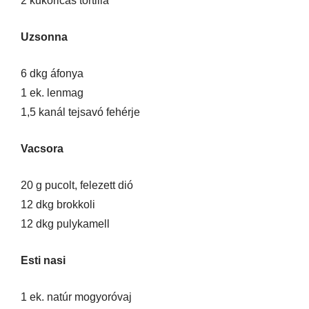
2 kukoricás tortilla
Uzsonna
6 dkg áfonya
1 ek. lenmag
1,5 kanál tejsavó fehérje
Vacsora
20 g pucolt, felezett dió
12 dkg brokkoli
12 dkg pulykamell
Esti nasi
1 ek. natúr mogyoróvaj