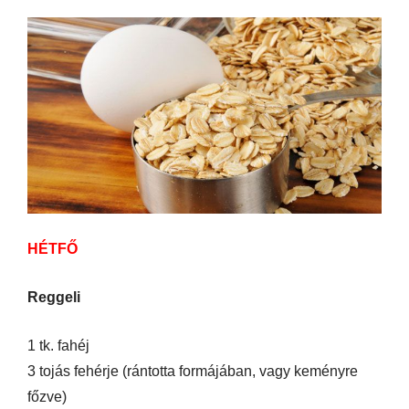
HÉTFŐ
Reggeli
1 tk. fahéj
3 tojás fehérje (rántotta formájában, vagy keményre
főzve)