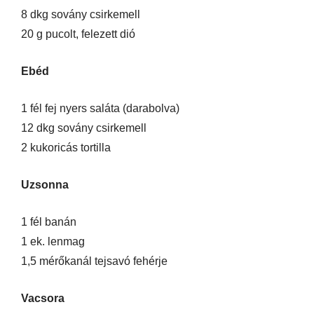
8 dkg sovány csirkemell
20 g pucolt, felezett dió
Ebéd
1 fél fej nyers saláta (darabolva)
12 dkg sovány csirkemell
2 kukoricás tortilla
Uzsonna
1 fél banán
1 ek. lenmag
1,5 mérőkanál tejsavó fehérje
Vacsora