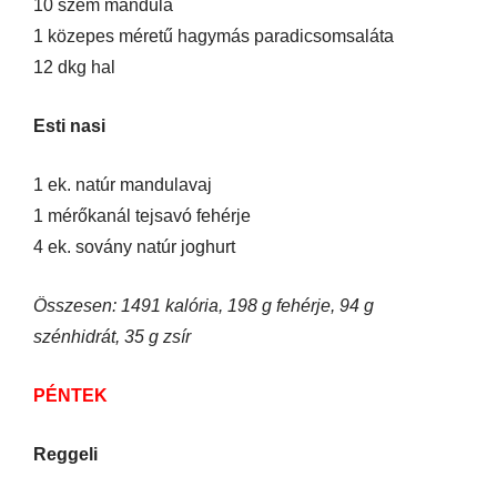
10 szem mandula
1 közepes méretű hagymás paradicsomsaláta
12 dkg hal
Esti nasi
1 ek. natúr mandulavaj
1 mérőkanál tejsavó fehérje
4 ek. sovány natúr joghurt
Összesen: 1491 kalória, 198 g fehérje, 94 g
szénhidrát, 35 g zsír
PÉNTEK
Reggeli