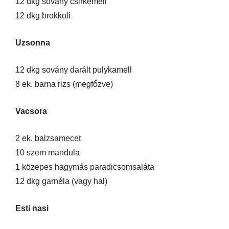
12 dkg sovány csirkemell
12 dkg brokkoli
Uzsonna
12 dkg sovány darált pulykamell
8 ek. barna rizs (megfőzve)
Vacsora
2 ek. balzsamecet
10 szem mandula
1 közepes hagymás paradicsomsaláta
12 dkg garnéla (vagy hal)
Esti nasi