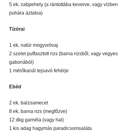
5 ek. zabpehely (a rántottába keverve, vagy vízben
puhára áztatva)
Tízórai
1 ek. natúr mogyoróvaj
2 szelet puffasztott rizs (barna rizsből, vagy vegyes
gabonából)
1 mérőkanál tejsavó fehérje
Ebéd
2 ek. balzsamecet
8 ek. barna rizs (megfőzve)
12 dkg garnéla (vagy hal)
1 kis adag hagymás paradicsomsaláta