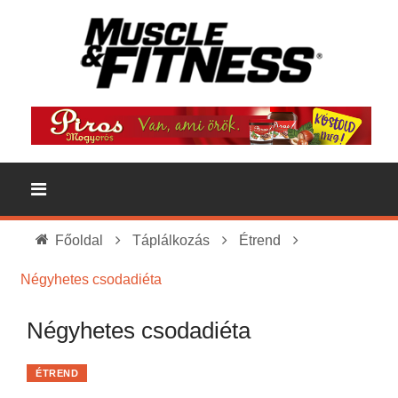
Főoldal
Táplálkozás
Étrend
Négyhetes csodadiéta
Négyhetes csodadiéta
ÉTREND