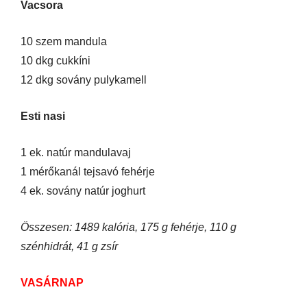
Vacsora
10 szem mandula
10 dkg cukkíni
12 dkg sovány pulykamell
Esti nasi
1 ek. natúr mandulavaj
1 mérőkanál tejsavó fehérje
4 ek. sovány natúr joghurt
Összesen: 1489 kalória, 175 g fehérje, 110 g
szénhidrát, 41 g zsír
VASÁRNAP