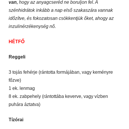
van,
hogy az anyagcseréd ne boruljon fel. A
szénhidrátok inkább a nap első szakaszára vannak
időzítve, és fokozatosan csökkentjük őket, ahogy az
inzulinérzékenység nő.
HÉTFŐ
Reggeli
3 tojás fehérje (rántotta formájában, vagy keményre
főzve)
1 ek. lenmag
8 ek. zabpehely (rántottába keverve, vagy vízben
puhára áztatva)
Tízórai