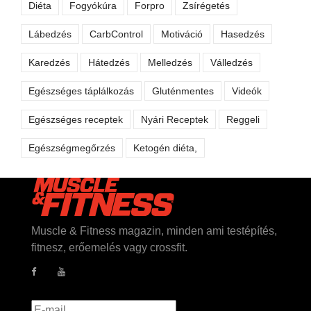
Diéta
Fogyókúra
Forpro
Zsírégetés
Lábedzés
CarbControl
Motiváció
Hasedzés
Karedzés
Hátedzés
Melledzés
Válledzés
Egészséges táplálkozás
Gluténmentes
Videók
Egészséges receptek
Nyári Receptek
Reggeli
Egészségmegőrzés
Ketogén diéta,
Muscle & Fitness magazin, minden ami testépítés,
fitnesz, erőemelés vagy crossfit.