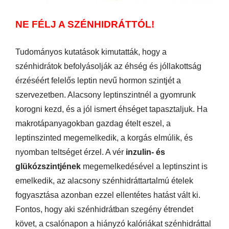
NE FÉLJ A SZÉNHIDRÁTTÓL!
Tudományos kutatások kimutatták, hogy a
szénhidrátok befolyásolják az éhség és jóllakottság
érzéséért felelős leptin nevű hormon szintjét a
szervezetben. Alacsony leptinszintnél a gyomrunk
korogni kezd, és a jól ismert éhséget tapasztaljuk. Ha
makrotápanyagokban gazdag ételt eszel, a
leptinszinted megemelkedik, a korgás elmúlik, és
nyomban teltséget érzel. A vér
inzulin- és
glükózszintjének
megemelkedésével a leptinszint is
emelkedik, az alacsony szénhidráttartalmú ételek
fogyasztása azonban ezzel ellentétes hatást vált ki.
Fontos, hogy aki szénhidrátban szegény étrendet
követ, a csalónapon a hiányzó kalóriákat szénhidráttal