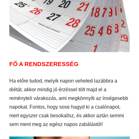
FŐ A RENDSZERESSÉG
Ha előre tudod, melyik napon veheted lazábbra a
diétát, akkor mindig jó érzéssel tölt majd el a
reményteli várakozás, ami megkönnyíti az ínségesebb
napokat. Fontos, hogy sose hagyd ki a csalónapot,
mert egyszer csak besokallsz, és akkor aztán semmi
sem ment meg az egész napos zabálástól!