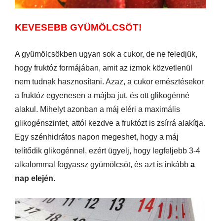
KEVESEBB GYÜMÖLCSÖT!
A gyümölcsökben ugyan sok a cukor, de ne feledjük,
hogy fruktóz formájában, amit az izmok közvetlenül
nem tudnak hasznosítani. Azaz, a cukor emésztésekor
a fruktóz egyenesen a májba jut, és ott glikogénné
alakul. Mihelyt azonban a máj eléri a maximális
glikogénszintet, attól kezdve a fruktózt is zsírrá alakítja.
Egy szénhidrátos napon megeshet, hogy a máj
telítődik glikogénnel, ezért ügyelj, hogy legfeljebb 3-4
alkalommal fogyassz gyümölcsöt, és azt is inkább
a
nap elején.