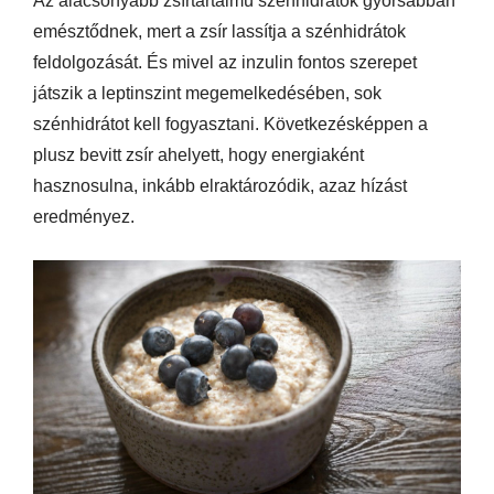
Az alacsonyabb zsírtartalmú szénhidrátok gyorsabban
emésztődnek, mert a zsír lassítja a szénhidrátok
feldolgozását. És mivel az inzulin fontos szerepet
játszik a leptinszint megemelkedésében, sok
szénhidrátot kell fogyasztani. Következésképpen a
plusz bevitt zsír ahelyett, hogy energiaként
hasznosulna, inkább elraktározódik, azaz hízást
eredményez.