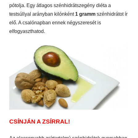
pótolja. Egy átlagos szénhidrátszegény diéta a
testsúllyal arányban kilónként
1 gramm
szénhidrátot ír
elő. A csalónapban ennek négyszeresét is
elfogyaszthatod.
CSÍNJÁN A ZSÍRRAL!