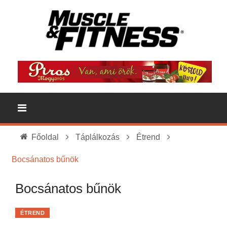
Főoldal
Táplálkozás
Étrend
Bocsánatos bűnök
Bocsánatos bűnök
ÉTREND