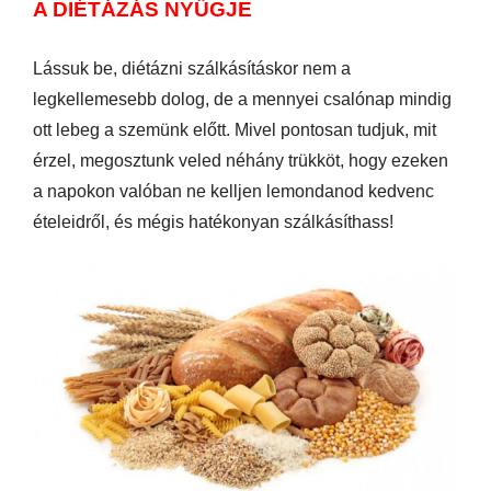
A DIÉTÁZÁS NYŰGJE
Lássuk be, diétázni szálkásításkor nem a
legkellemesebb dolog, de a mennyei csalónap mindig
ott lebeg a szemünk előtt. Mivel pontosan tudjuk, mit
érzel, megosztunk veled néhány trükköt, hogy ezeken
a napokon valóban ne kelljen lemondanod kedvenc
ételeidről, és mégis hatékonyan szálkásíthass!