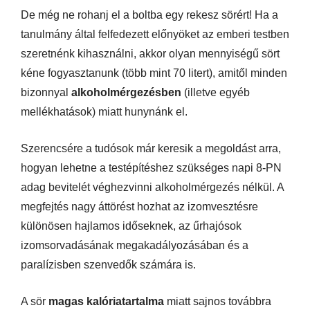
De még ne rohanj el a boltba egy rekesz sörért! Ha a
tanulmány által felfedezett előnyöket az emberi testben
szeretnénk kihasználni, akkor olyan mennyiségű sört
kéne fogyasztanunk (több mint 70 litert), amitől minden
bizonnyal
alkoholmérgezésben
(illetve egyéb
mellékhatások) miatt hunynánk el.
Szerencsére a tudósok már keresik a megoldást arra,
hogyan lehetne a testépítéshez szükséges napi 8-PN
adag bevitelét véghezvinni alkoholmérgezés nélkül. A
megfejtés nagy áttörést hozhat az izomvesztésre
különösen hajlamos időseknek, az űrhajósok
izomsorvadásának megakadályozásában és a
paralízisben szenvedők számára is.
A sör
magas kalóriatartalma
miatt sajnos továbbra