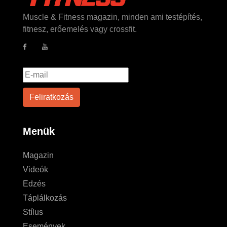
Muscle & Fitness magazin, minden ami testépítés,
fitnesz, erőemelés vagy crossfit.
Menük
Magazin
Videók
Edzés
Táplálkozás
Stílus
Események