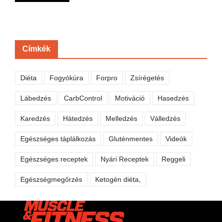
Címkék
Diéta
Fogyókúra
Forpro
Zsírégetés
Lábedzés
CarbControl
Motiváció
Hasedzés
Karedzés
Hátedzés
Melledzés
Válledzés
Egészséges táplálkozás
Gluténmentes
Videók
Egészséges receptek
Nyári Receptek
Reggeli
Egészségmegőrzés
Ketogén diéta,