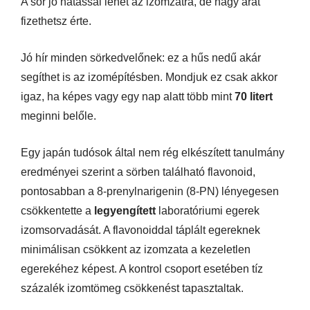
A sör jó hatással lehet az izomzatra, de nagy árat
fizethetsz érte.
Jó hír minden sörkedvelőnek: ez a hűs nedű akár
segíthet is az izomépítésben. Mondjuk ez csak akkor
igaz, ha képes vagy egy nap alatt több mint
70 litert
meginni belőle.
Egy japán tudósok által nem rég elkészített tanulmány
eredményei szerint a sörben található flavonoid,
pontosabban a 8-prenylnarigenin (8-PN) lényegesen
csökkentette a
legyengített
laboratóriumi egerek
izomsorvadását. A flavonoiddal táplált egereknek
minimálisan csökkent az izomzata a kezeletlen
egerekéhez képest. A kontrol csoport esetében tíz
százalék izomtömeg csökkenést tapasztaltak.