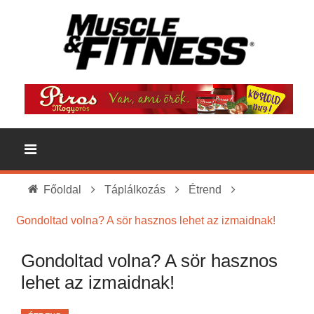
Főoldal
Táplálkozás
Étrend
Gondoltad volna? A sör hasznos lehet az izmaidnak!
Gondoltad volna? A sör hasznos
lehet az izmaidnak!