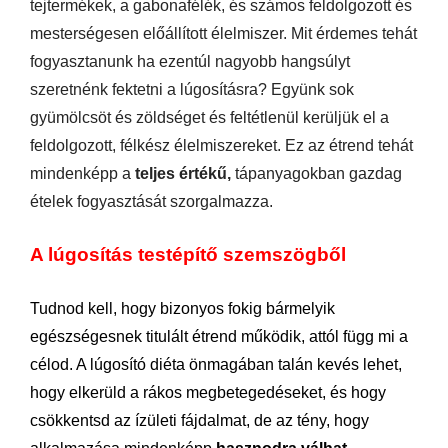
tejtermékek, a gabonafélék, és számos feldolgozott és
mesterségesen előállított élelmiszer. Mit érdemes tehát
fogyasztanunk ha ezentúl nagyobb hangsúlyt
szeretnénk fektetni a lúgosításra? Együnk sok
gyümölcsöt és zöldséget és feltétlenül kerüljük el a
feldolgozott, félkész élelmiszereket. Ez az étrend tehát
mindenképp a
teljes értékű,
tápanyagokban gazdag
ételek fogyasztását szorgalmazza.
A lúgosítás testépítő szemszögből
Tudnod kell, hogy bizonyos fokig bármelyik
egészségesnek titulált étrend működik, attól függ mi a
célod. A lúgosító diéta önmagában talán kevés lehet,
hogy elkerüld a rákos megbetegedéseket, és hogy
csökkentsd az ízületi fájdalmat, de az tény, hogy