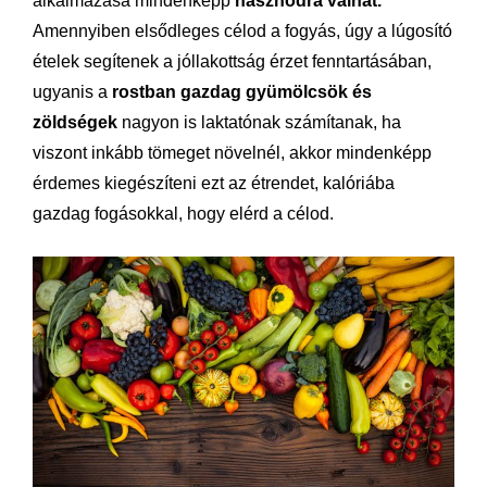
alkalmazása mindenképp
hasznodra válhat.
Amennyiben elsődleges célod a fogyás, úgy a lúgosító
ételek segítenek a jóllakottság érzet fenntartásában,
ugyanis a
rostban gazdag gyümölcsök és
zöldségek
nagyon is laktatónak számítanak, ha
viszont inkább tömeget növelnél, akkor mindenképp
érdemes kiegészíteni ezt az étrendet, kalóriába
gazdag fogásokkal, hogy elérd a célod.