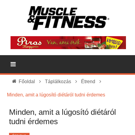
Főoldal
Táplálkozás
Étrend
Minden, amit a lúgosító diétáról tudni érdemes
Minden, amit a lúgosító diétáról
tudni érdemes