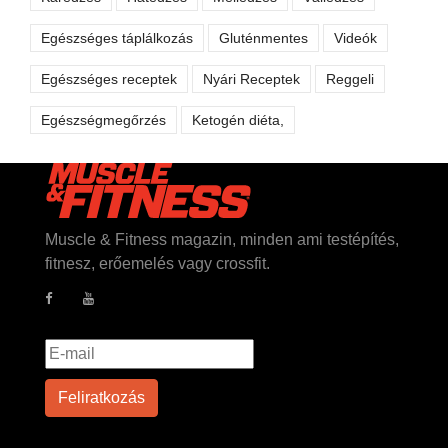
Egészséges táplálkozás
Gluténmentes
Videók
Egészséges receptek
Nyári Receptek
Reggeli
Egészségmegőrzés
Ketogén diéta,
Muscle & Fitness magazin, minden ami testépítés,
fitnesz, erőemelés vagy crossfit.