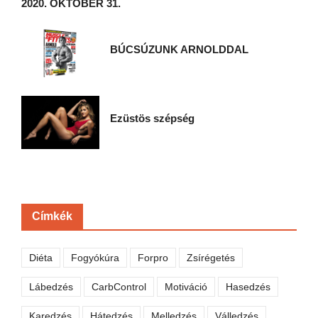
2020. OKTÓBER 31.
BÚCSÚZUNK ARNOLDDAL
Ezüstös szépség
Címkék
Diéta
Fogyókúra
Forpro
Zsírégetés
Lábedzés
CarbControl
Motiváció
Hasedzés
Karedzés
Hátedzés
Melledzés
Válledzés