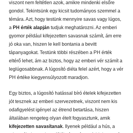
viszont nem feltétlen azok, amikre mindenki elsőre
gondol. Tekintsünk egy kicsit tudományos szemmel a
témára. Azt, hogy testünk mennyire savas vagy lúgos,
a
PH érték alapján
tudjuk meghatározni. Az emberi
gyomor például kifejezetten savasnak számít, ám erre
jó oka van, hiszen le kell bontania a bevitt
tápanyagokat. Testünk többi részében a PH érték
eltérő lehet, ám az biztos, hogy az emberi vér számít a
leglúgosabbnak. A lúgosító diéta felel azért, hogy a vér
PH értéke kiegyensúlyozott maradjon.
Egy biztos, a lúgosító hatással bíró ételek kifejezetten
jót tesznek az emberi szervezetnek, viszont nem kis
odafigyelést igényel az étrend betartása, hiszen
általában rengeteg olyan ételt fogyasztunk, amik
kifejezetten savasítanak
. Ilyenek például a hús, a