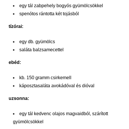
egy tál zabpehely bogyós gyümölcsökkel
spenótos rántotta két tojásból
tízórai:
egy db. gyümölcs
saláta balzsamecettel
ebéd:
kb. 150 gramm csirkemell
káposztasaláta avokádóval és dióval
uzsonna:
egy tál kedvenc olajos magvaidból, szárított
gyümölcsökkel