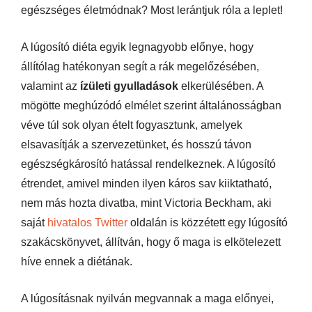
egészséges életmódnak? Most lerántjuk róla a leplet!
A lúgosító diéta egyik legnagyobb előnye, hogy
állítólag hatékonyan segít a rák megelőzésében,
valamint az
ízületi gyulladások
elkerülésében. A
mögötte meghúzódó elmélet szerint általánosságban
véve túl sok olyan ételt fogyasztunk, amelyek
elsavasítják a szervezetünket, és hosszú távon
egészségkárosító hatással rendelkeznek. A lúgosító
étrendet, amivel minden ilyen káros sav kiiktatható,
nem más hozta divatba, mint Victoria Beckham, aki
saját
hivatalos Twitter
oldalán is közzétett egy lúgosító
szakácskönyvet, állítván, hogy ő maga is elkötelezett
híve ennek a diétának.
A lúgosításnak nyilván megvannak a maga előnyei,