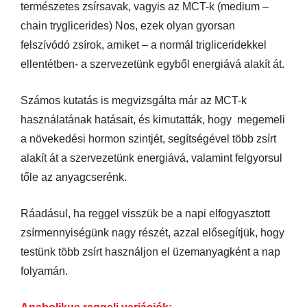
természetes zsírsavak, vagyis az MCT-k (medium –
chain tryglicerides) Nos, ezek olyan gyorsan
felszívódó zsírok, amiket – a normál trigliceridekkel
ellentétben- a szervezetünk egyből energiává alakít át.
Számos kutatás is megvizsgálta már az MCT-k
használatának hatásait, és kimutatták, hogy megemeli
a növekedési hormon szintjét, segítségével több zsírt
alakít át a szervezetünk energiává, valamint felgyorsul
tőle az anyagcserénk.
Ráadásul, ha reggel visszük be a napi elfogyasztott
zsírmennyiségünk nagy részét, azzal elősegítjük, hogy
testünk több zsírt használjon el üzemanyagként a nap
folyamán.