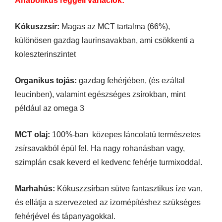
Anabolikus reggeli variációk:
Kókuszzsír:
Magas az MCT tartalma (66%),
különösen gazdag laurinsavakban, ami csökkenti a
koleszterinszintet
Organikus tojás:
gazdag fehérjében, (és ezáltal
leucinben), valamint egészséges zsírokban, mint
például az omega 3
MCT olaj:
100%-ban közepes láncolatú természetes
zsírsavakból épül fel. Ha nagy rohanásban vagy,
szimplán csak keverd el kedvenc fehérje turmixoddal.
Marhahús:
Kókuszzsírban sütve fantasztikus íze van,
és ellátja a szervezeted az izomépítéshez szükséges
fehérjével és tápanyagokkal.