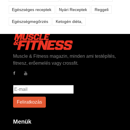
Egészséges receptek
Nyári Receptek
Reggeli
Egészségmegőrzés
Ketogén diéta,
Muscle & Fitness magazin, minden ami testépítés,
fitnesz, erőemelés vagy crossfit.
Menük