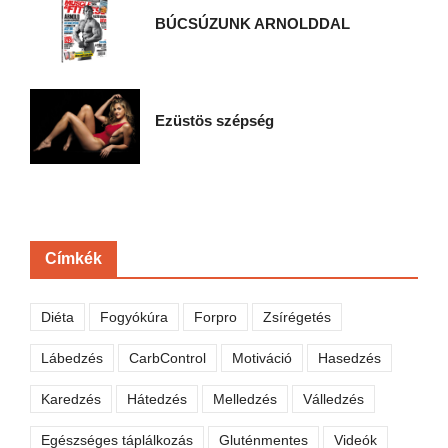
BÚCSÚZUNK ARNOLDDAL
Ezüstös szépség
Címkék
Diéta
Fogyókúra
Forpro
Zsírégetés
Lábedzés
CarbControl
Motiváció
Hasedzés
Karedzés
Hátedzés
Melledzés
Válledzés
Egészséges táplálkozás
Gluténmentes
Videók