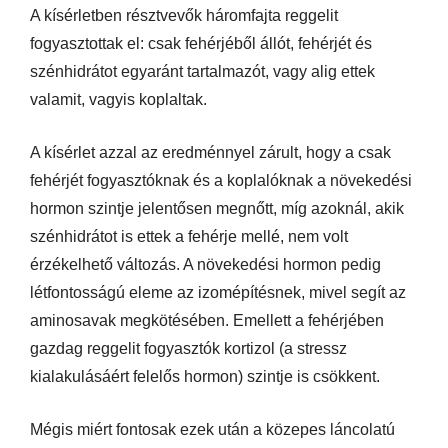
A kísérletben résztvevők háromfajta reggelit
fogyasztottak el: csak fehérjéből állót, fehérjét és
szénhidrátot egyaránt tartalmazót, vagy alig ettek
valamit, vagyis koplaltak.
A kísérlet azzal az eredménnyel zárult, hogy a csak
fehérjét fogyasztóknak és a koplalóknak a növekedési
hormon szintje jelentősen megnőtt, míg azoknál, akik
szénhidrátot is ettek a fehérje mellé, nem volt
érzékelhető változás. A növekedési hormon pedig
létfontosságú eleme az izomépítésnek, mivel segít az
aminosavak megkötésében. Emellett a fehérjében
gazdag reggelit fogyasztók kortizol (a stressz
kialakulásáért felelős hormon) szintje is csökkent.
Mégis miért fontosak ezek után a közepes láncolatú