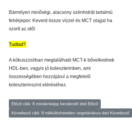
Bármilyen minőségi, alacsony szénhidrát tartalmú
fehérjepor: Keverd össze vízzel és MCT olajjal ha
szorít az idő!
Tudtad?
A kókuszzsírban megtalálható MCT-k bővelkednek
HDL-ben, vagyis jó koleszterinben, ami
összességében hozzájárul a megfelelő
koleszterinszint eléréséhez.
Előző cikk: 8 mindenképp kerülendő étel
Előző
Következő cikk: 8 nélkülözhetetlen vegetáriánus étel
Következő