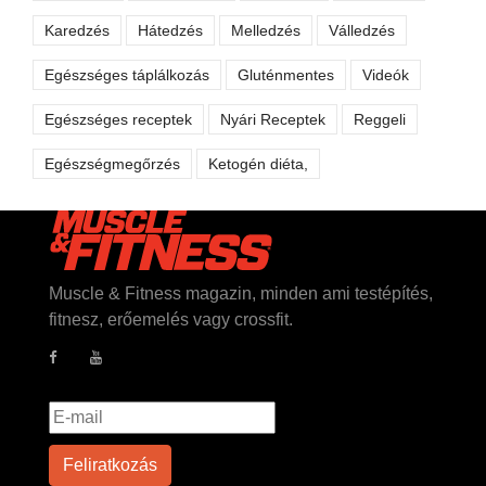
Karedzés
Hátedzés
Melledzés
Válledzés
Egészséges táplálkozás
Gluténmentes
Videók
Egészséges receptek
Nyári Receptek
Reggeli
Egészségmegőrzés
Ketogén diéta,
Muscle & Fitness magazin, minden ami testépítés,
fitnesz, erőemelés vagy crossfit.