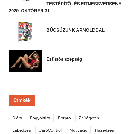
TESTÉPÍTŐ- ÉS FITNESSVERSENY
2020. OKTÓBER 31.
BÚCSÚZUNK ARNOLDDAL
Ezüstös szépség
Címkék
Diéta
Fogyókúra
Forpro
Zsírégetés
Lábedzés
CarbControl
Motiváció
Hasedzés