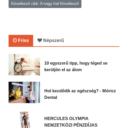
Következő cikk: A nagy hal
Következő
Friss
Népszerű
10 egyszerű tipp, hogy téged se
kerüljön el az álom
Hol kezdődik az egészség? - Móricz
Dental
HERCULES OLYMPIA
NEMZETKÖZI PÉNZDÍJAS