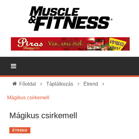
Főoldal
Táplálkozás
Étrend
Mágikus csirkemell
Mágikus csirkemell
ÉTREND