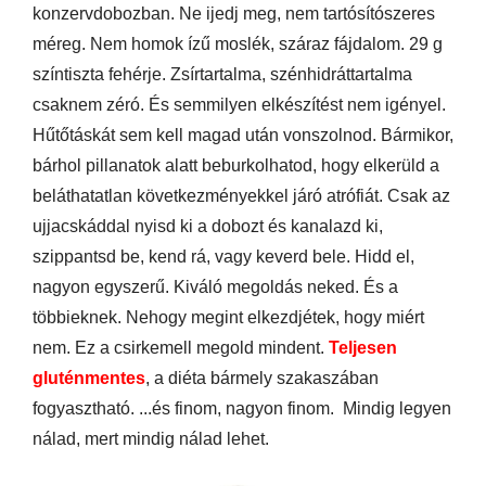
konzervdobozban. Ne ijedj meg, nem tartósítószeres
méreg. Nem homok ízű moslék, száraz fájdalom. 29 g
színtiszta fehérje. Zsírtartalma, szénhidráttartalma
csaknem zéró. És semmilyen elkészítést nem igényel.
Hűtőtáskát sem kell magad után vonszolnod. Bármikor,
bárhol pillanatok alatt beburkolhatod, hogy elkerüld a
beláthatatlan következményekkel járó atrófiát. Csak az
ujjacskáddal nyisd ki a dobozt és kanalazd ki,
szippantsd be, kend rá, vagy keverd bele. Hidd el,
nagyon egyszerű. Kiváló megoldás neked. És a
többieknek. Nehogy megint elkezdjétek, hogy miért
nem. Ez a csirkemell megold mindent.
Teljesen
gluténmentes
, a diéta bármely szakaszában
fogyasztható. ...és finom, nagyon finom.
Mindig legyen
nálad, mert mindig nálad lehet.