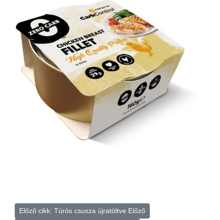
Előző cikk: Túrós csusza újratöltve
Előző