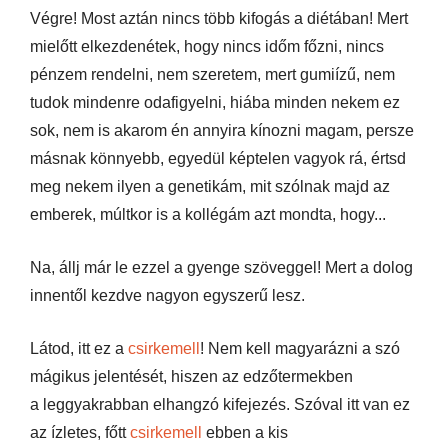
Végre! Most aztán nincs több kifogás a diétában! Mert
mielőtt elkezdenétek, hogy nincs időm főzni,
nincs
pénzem rendelni, nem szeretem, mert gumiízű, nem
tudok mindenre odafigyelni, hiába minden nekem ez
sok, nem is akarom én annyira kínozni magam, persze
másnak könnyebb, egyedül képtelen vagyok rá, értsd
meg nekem ilyen a genetikám, mit szólnak majd az
emberek, múltkor is a kollégám azt mondta, hogy...
Na, állj már le ezzel a gyenge szöveggel! Mert a dolog
innentől kezdve nagyon egyszerű lesz.
Látod, itt ez a
csirkemell
! Nem kell magyarázni a szó
mágikus jelentését, hiszen az edzőtermekben
a leggyakrabban elhangzó kifejezés. Szóval itt van ez
az ízletes, főtt
csirkemell
ebben a kis