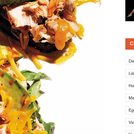
C
Di
Lá
Ha
Me
Eg
Vi