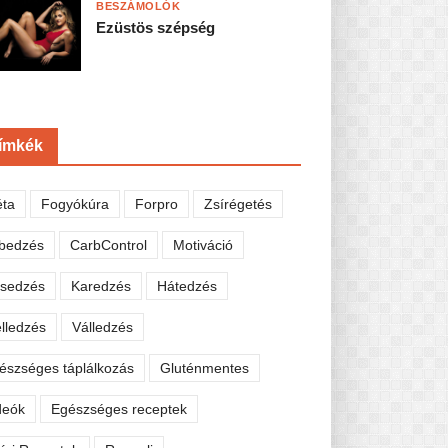
BESZÁMOLÓK
Ezüstös szépség
ímkék
éta
Fogyókúra
Forpro
Zsírégetés
bedzés
CarbControl
Motiváció
sedzés
Karedzés
Hátedzés
lledzés
Válledzés
észséges táplálkozás
Gluténmentes
deók
Egészséges receptek