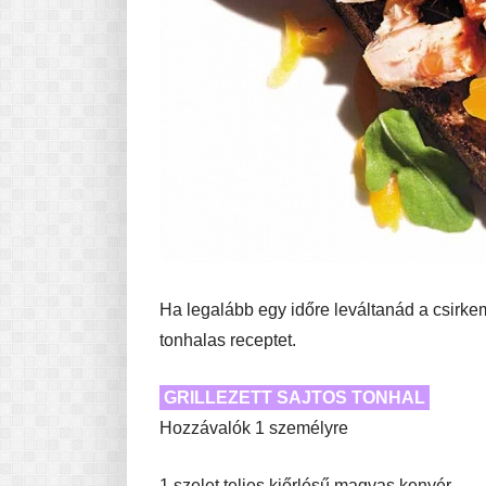
Ha legalább egy időre leváltanád a csirkemel
tonhalas receptet.
GRILLEZETT SAJTOS TONHAL
Hozzávalók 1 személyre
1 szelet teljes kiőrlésű magvas kenyér