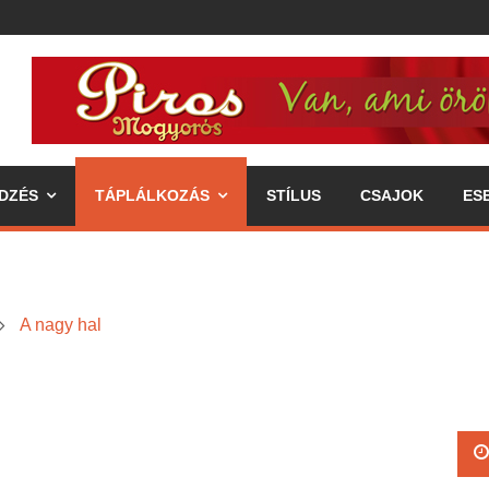
DZÉS
TÁPLÁLKOZÁS
STÍLUS
CSAJOK
ES
A nagy hal
ipp az egészséges életmódhoz
élkereszben a váll
 annak fogyasztásával járó előnyök