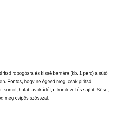
irítsd ropogósra és kissé barnára (kb. 1 perc) a sütő
ben. Fontos, hogy ne égesd meg, csak pirítsd.
csomot, halat, avokádót, citromlevet és sajtot. Süsd,
ntsd meg csípős szósszal.