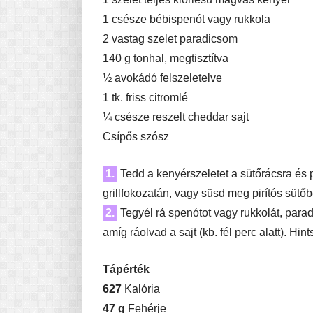
1 csésze bébispenót vagy rukkola
2 vastag szelet paradicsom
140 g tonhal, megtisztítva
½ avokádó felszeletelve
1 tk. friss citromlé
¼ csésze reszelt cheddar sajt
Csípős szósz
1.
Tedd a kenyérszeletet a sütőrácsra és p
grillfokozatán, vagy süsd meg pirítós sütő
2.
Tegyél rá spenótot vagy rukkolát, paradi
amíg ráolvad a sajt (kb. fél perc alatt). Hi
Tápérték
627
Kalória
47 g
Fehérje