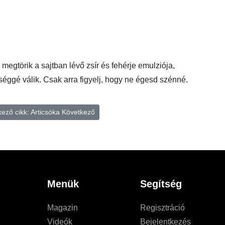
 megtörik a sajtban lévő zsír és fehérje emulziója,
séggé válik. Csak arra figyelj, hogy ne égesd szénné.
ező cikk: Articsóka
Következő
Menük
Segítség
Magazin
Regisztráció
Videók
Bejelentkezés