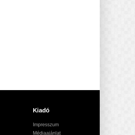
Kiadó
Impresszum
Médiaajánlat