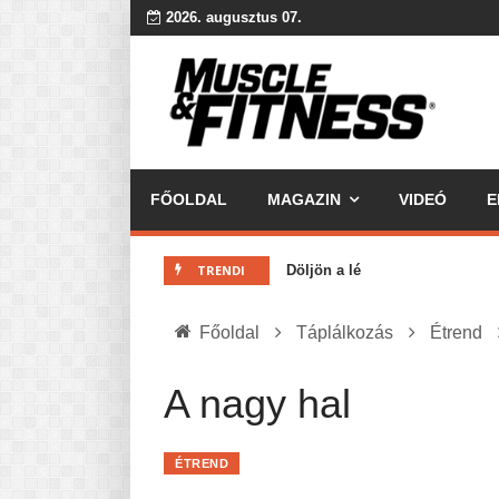
2026. augusztus 07.
FŐOLDAL
MAGAZIN
VIDEÓ
E
MINDENNAPI KENYERÜNK
A karácsonyról dióhéjban
TRENDI
Döljön a lé
DETOX
Jó kaják vs. Rossz kaják?
Főoldal
Táplálkozás
Étrend
10 dolog, amit tudnod kell...
Az érzelmi evés ördögi köre
A nagy hal
Ketogén diéta pro-kontra
A hidratáció fontossága: 10 t
ÉTREND
Köredzés csak haladóknak! - C
A ZABKÁSA TÖRTÉNETE – és az