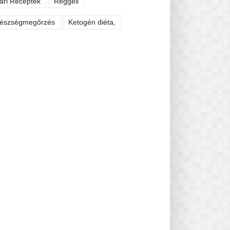
ári Receptek
Reggeli
észségmegőrzés
Ketogén diéta,