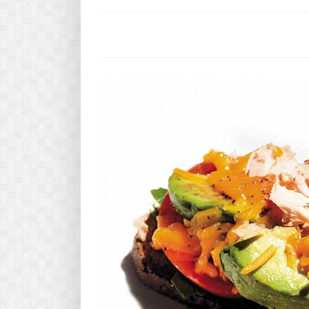
Pasta-túra - avagy A TÉSZTA
MINDENNAPI KENYERÜNK
A karácsonyról dióhéjban