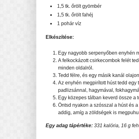
1,5 tk. őrölt gyömbér
1,5 tk. őrölt fahéj
1 pohár víz
Elkészítése:
Egy nagyobb serpenyőben enyhén mele
A felkockázott csirkecombok felét te
minden oldalról.
Tedd félre, és egy másik kanál olajon
Az enyhén megpirított húst tedd egy 
padlizsánnal, hagymával, fokhagymáv
Egy közepes tálban keverd össze a t
Öntsd nyakon a szósszal a húst és a
addig, amíg a zöldségek is megpuhu
Egy adag tápértéke:
331 kalória, 16 g fehé