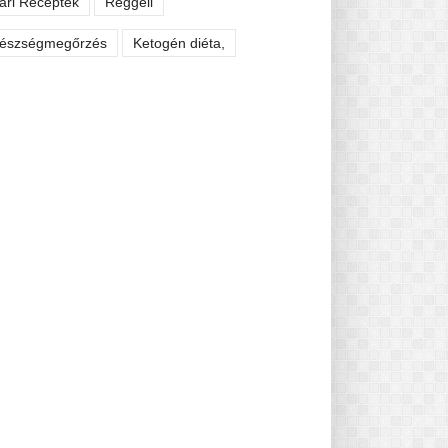
ári Receptek
Reggeli
észségmegőrzés
Ketogén diéta,