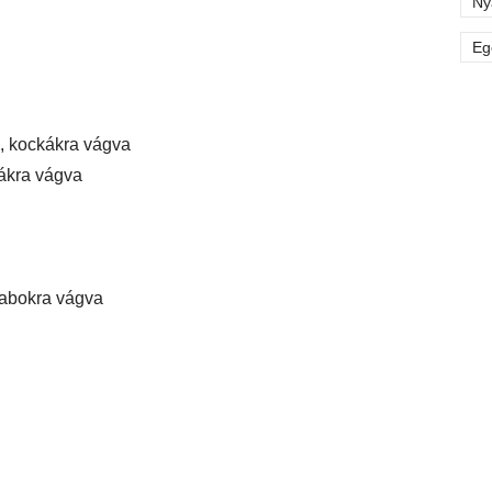
Ny
Eg
b, kockákra vágva
kákra vágva
rabokra vágva