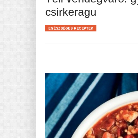
Pasta-túra - avagy A TÉSZTA
csirkeragu
MINDENNAPI KENYERÜNK
A karácsonyról dióhéjban
EGÉSZSÉGES RECEPTEK