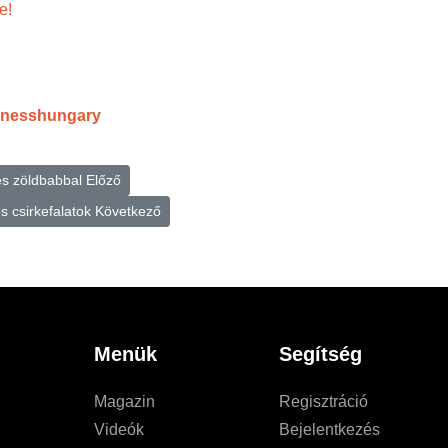
e!
itnesshungary
és zöldbabbal
Előző
s csirkefalatok
Következő
Menük
Segítség
Magazin
Regisztráció
Videók
Bejelentkezés