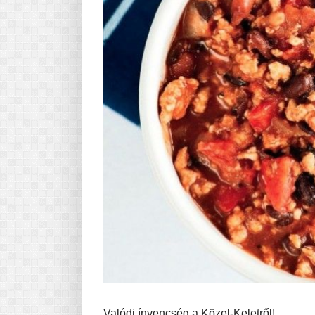
Valódi ínyencség a Közel-Keletről!