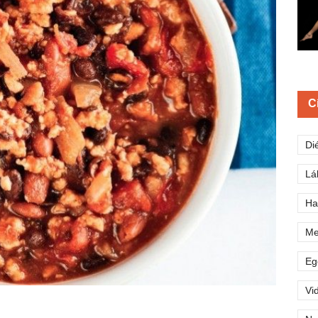
C
Di
Lá
Ha
Me
Eg
Vi