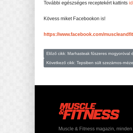
További egészséges receptekért kattints
id
Kövess miket Facebookon is!
https://www.facebook.com/muscleandf
Előző cikk: Marhasteak fűszeres mogyoróval 
Következő cikk: Tepsiben sült szezámos-méze
Muscle & Fitness magazin, minden