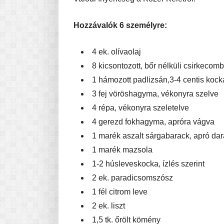
Hozzávalók 6 személyre:
4 ek. olívaolaj
8 kicsontozott, bőr nélküli csirkecom
1 hámozott padlizsán,3-4 centis koc
3 fej vöröshagyma, vékonyra szelve
4 répa, vékonyra szeletelve
4 gerezd fokhagyma, apróra vágva
1 marék aszalt sárgabarack, apró da
1 marék mazsola
1-2 húsleveskocka, ízlés szerint
2 ek. paradicsomszósz
1 fél citrom leve
2 ek. liszt
1,5 tk. őrölt kömény