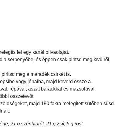
gíts fel egy kanál olívaolajat.
dd a serpenyőbe, és éppen csak pirítsd meg kívülről,
 pirítsd meg a maradék csirkét is.
tepsibe vagy jénaiba, majd keverd össze a
al, répával, aszat barackkal és mazsolával.
öbbi összetevőt.
 zöldségeket, majd 180 fokra melegített sütőben süsd
lnak.
rje, 21 g szénhidrát, 21 g zsír, 5 g rost.