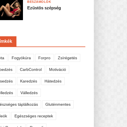
BESZÁMOLÓK
Ezüstös szépség
ímkék
éta
Fogyókúra
Forpro
Zsírégetés
bedzés
CarbControl
Motiváció
sedzés
Karedzés
Hátedzés
lledzés
Válledzés
észséges táplálkozás
Gluténmentes
deók
Egészséges receptek