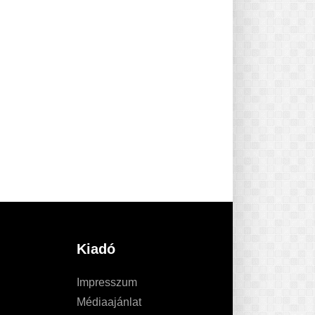
Kiadó
Impresszum
Médiaajánlat