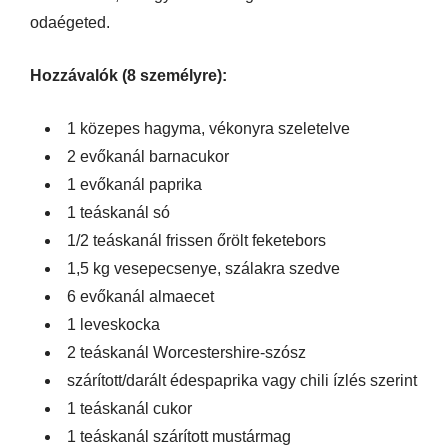
odaégeted.
Hozzávalók (8 személyre):
1 közepes hagyma, vékonyra szeletelve
2 evőkanál barnacukor
1 evőkanál paprika
1 teáskanál só
1/2 teáskanál frissen őrölt feketebors
1,5 kg vesepecsenye, szálakra szedve
6 evőkanál almaecet
1 leveskocka
2 teáskanál Worcestershire-szósz
szárított/darált édespaprika vagy chili ízlés szerint
1 teáskanál cukor
1 teáskanál szárított mustármag