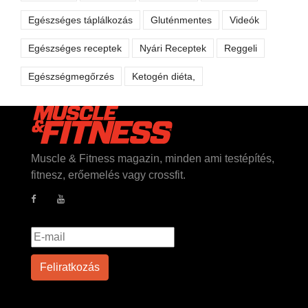
Egészséges táplálkozás
Gluténmentes
Videók
Egészséges receptek
Nyári Receptek
Reggeli
Egészségmegőrzés
Ketogén diéta,
Muscle & Fitness magazin, minden ami testépítés,
fitnesz, erőemelés vagy crossfit.