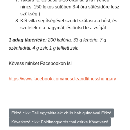
nincs, 150 fokos sütőben 3-4 óra sütésidőre lesz
szükség.)
Két villa segítségével szedd szálasra a húst, és
szeletekre a hagymát, és öntsd le a zsírját.
1 adag tápértéke:
200 kalória, 33 g fehérje, 7 g
szénhidrát, 4 g zsír, 1 g telített zsír.
Kövess minket Facebookon is!
https://www.facebook.com/muscleandfitnesshungary
Előző cikk: Téli egytálételek: chilis bab quinoával
Előző
Következő cikk: Földimogyorós thai csirke
Következő