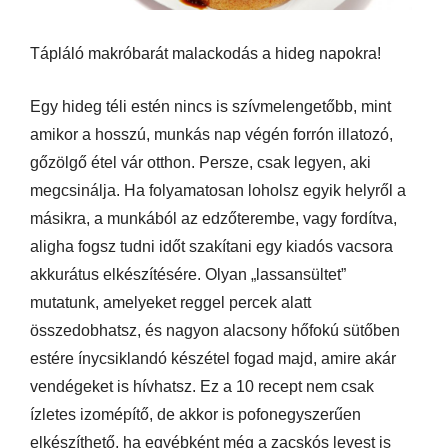
Tápláló makróbarát malackodás a hideg napokra!
Egy hideg téli estén nincs is szívmelengetőbb, mint
amikor a hosszú, munkás nap végén forrón illatozó,
gőzölgő étel vár otthon. Persze, csak legyen, aki
megcsinálja. Ha folyamatosan loholsz egyik helyről a
másikra, a munkából az edzőterembe, vagy fordítva,
aligha fogsz tudni időt szakítani egy kiadós vacsora
akkurátus elkészítésére. Olyan „lassansültet”
mutatunk, amelyeket reggel percek alatt
összedobhatsz, és nagyon alacsony hőfokú sütőben
estére ínycsiklandó készétel fogad majd, amire akár
vendégeket is hívhatsz. Ez a 10 recept nem csak
ízletes izomépítő, de akkor is pofonegyszerűen
elkészíthető, ha egyébként még a zacskós levest is