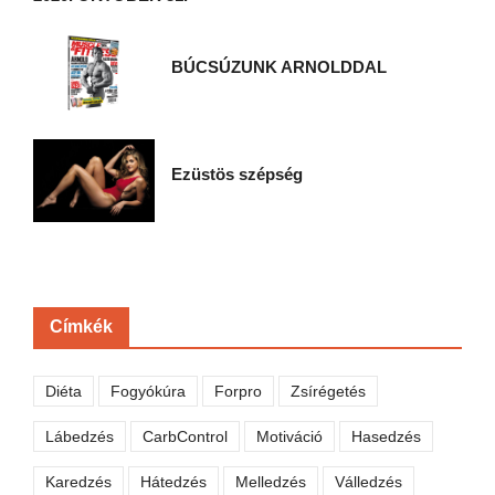
BÚCSÚZUNK ARNOLDDAL
Ezüstös szépség
Címkék
Diéta
Fogyókúra
Forpro
Zsírégetés
Lábedzés
CarbControl
Motiváció
Hasedzés
Karedzés
Hátedzés
Melledzés
Válledzés