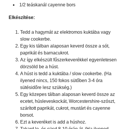
1/2 teáskanál cayenne bors
Elkészítése:
Tedd a hagymát az elektromos kuktába vagy
slow cookerbe.
Egy kis tálban alaposan keverd össze a sót,
paprikát és barnacukrot.
Az így elkészült fűszerkeverékkel egyenletesen
dörzsöld be a húst.
A húst is tedd a kuktába / slow cookerbe. (Ha
ilyened nincs, 150 fokos sütőben 3-4 óra
sütésidőre lesz szükség.)
Egy közepes tálban alaposan keverd össze az
ecetet, húsleveskockát, Worcestershire-szószt,
szárított paprikát, cukrot, mustárt és cayenne
borsot.
Ezt a keveréket is add a húshoz.
Takard le, és süsd 8-10 órán át. (Ha ilyened