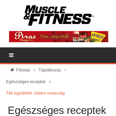
Főoldal
Táplálkozás
Egészséges receptek
Téli egytálétel: ízletes malacság
Egészséges receptek