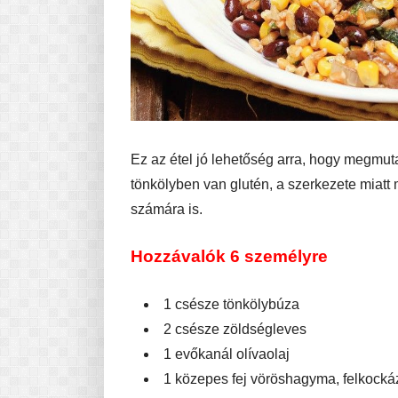
Ez az étel jó lehetőség arra, hogy megmut
tönkölyben van glutén, a szerkezete miat
számára is.
Hozzávalók 6 személyre
1 csésze tönkölybúza
2 csésze zöldségleves
1 evőkanál olívaolaj
1 közepes fej vöröshagyma, felkocká