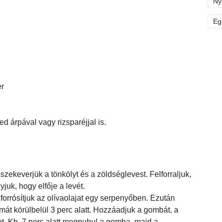
Ny
Eg
er
ed árpával vagy rizsparéjjal is.
keverjük a tönkölyt és a zöldséglevest. Felforraljuk,
juk, hogy elfője a levét.
orrósítjuk az olívaolajat egy serpenyőben. Ezután
át körülbelül 3 perc alatt. Hozzáadjuk a gombát, a
sot. Kb. 7 perc alatt megpuhul a gomba, majd a