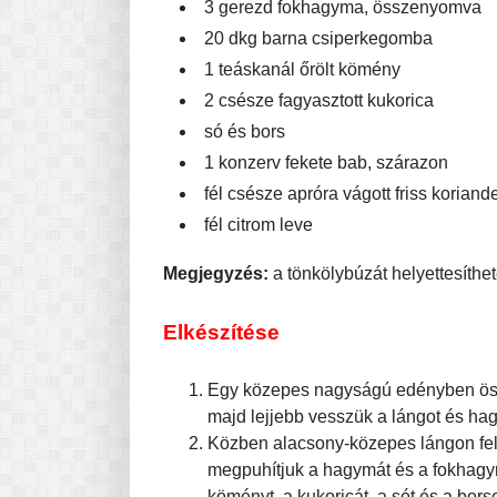
3 gerezd fokhagyma, összenyomva
20 dkg barna csiperkegomba
1 teáskanál őrölt kömény
2 csésze fagyasztott kukorica
só és bors
1 konzerv fekete bab, szárazon
fél csésze apróra vágott friss koriand
fél citrom leve
Megjegyzés:
a tönkölybúzát helyettesíthet
Elkészítése
Egy közepes nagyságú edényben össze
majd lejjebb vesszük a lángot és hagy
Közben alacsony-közepes lángon felf
megpuhítjuk a hagymát és a fokhagym
köményt, a kukoricát, a sót és a bor