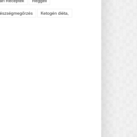
ári Receptek
Reggeli
észségmegőrzés
Ketogén diéta,