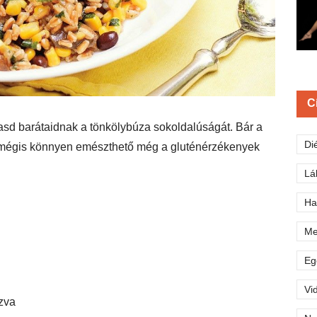
C
asd barátaidnak a tönkölybúza sokoldalúságát. Bár a
Di
t mégis könnyen emészthető még a gluténérzékenyek
Lá
Ha
Me
Eg
Vi
zva