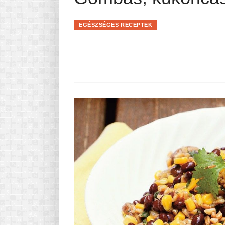
Pasta-túra - avagy A TÉSZTA
MINDENNAPI KENYERÜNK
EGÉSZSÉGES RECEPTEK
A karácsonyról dióhéjban