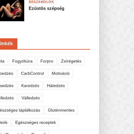
BESZÁMOLÓK
Ezüstös szépség
ímkék
éta
Fogyókúra
Forpro
Zsírégetés
bedzés
CarbControl
Motiváció
sedzés
Karedzés
Hátedzés
lledzés
Válledzés
észséges táplálkozás
Gluténmentes
deók
Egészséges receptek