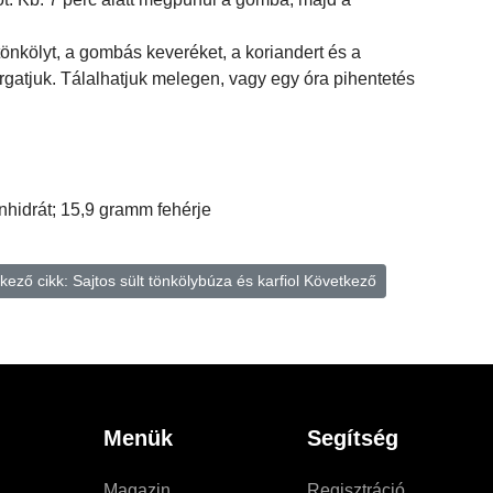
tönkölyt, a gombás keveréket, a koriandert és a
rgatjuk. Tálalhatjuk melegen, vagy egy óra pihentetés
nhidrát; 15,9 gramm fehérje
kező cikk: Sajtos sült tönkölybúza és karfiol
Következő
Menük
Segítség
Magazin
Regisztráció