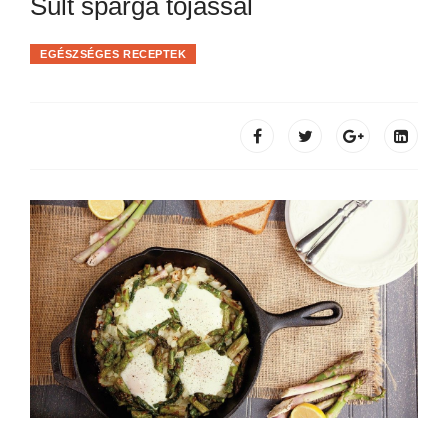
Sült spárga tojással
EGÉSZSÉGES RECEPTEK