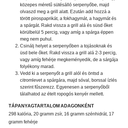
közepes méretű sütésálló serpenyőbe, majd
olvaszd meg a grill alatt. Ezután add hozzá a
törött pirospaprikát, a fokhagymát, a hagymát és
a spárgát. Rakd vissza a grill alá és süsd őket
körülbelül 5 percig, vagy amíg a spárga éppen
meg nem puhul.
Csinálj helyet a serpenyőben a tojásoknak és
üsd bele őket. Rakd vissza a grill alá 2-3 percig,
vagy amíg fehérje megkeményedik, de a sárgája
folyékony marad.
Vedd ki a serpenyőt a grill alól és öntsd a
citromlevet a spárgára, majd sóval, borssal ízlés
szerint fűszerezz. Egyenesen a serpenyőből
tálalhatod az ételt ropogós kenyér mellett.
TÁPANYAGTARTALOM ADAGONKÉNT
298 kalória, 20 gramm zsír, 16 gramm szénhidrát, 17
gramm fehérje