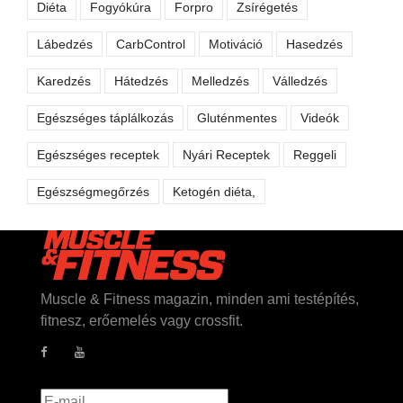
Diéta
Fogyókúra
Forpro
Zsírégetés
Lábedzés
CarbControl
Motiváció
Hasedzés
Karedzés
Hátedzés
Melledzés
Válledzés
Egészséges táplálkozás
Gluténmentes
Videók
Egészséges receptek
Nyári Receptek
Reggeli
Egészségmegőrzés
Ketogén diéta,
Muscle & Fitness magazin, minden ami testépítés,
fitnesz, erőemelés vagy crossfit.