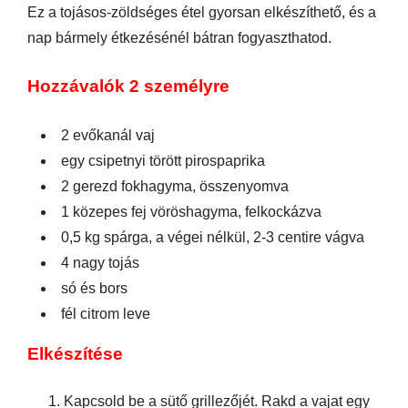
Ez a tojásos-zöldséges étel gyorsan elkészíthető, és a
nap bármely étkezésénél bátran fogyaszthatod.
Hozzávalók 2 személyre
2 evőkanál vaj
egy csipetnyi törött pirospaprika
2 gerezd fokhagyma, összenyomva
1 közepes fej vöröshagyma, felkockázva
0,5 kg spárga, a végei nélkül, 2-3 centire vágva
4 nagy tojás
só és bors
fél citrom leve
Elkészítése
Kapcsold be a sütő grillezőjét. Rakd a vajat egy