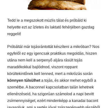
Tedd le a megszokott müzlis tálat és próbáld ki
helyette ezt az ízletes és laktató fehérjében gazdag
reggelit!
Próbáltál már tojásrántottát készíteni a mikróban? Nos
egyfelől ez egy igencsak praktikus megoldás, hiszen
utána nem kell a serpenyő aljára rásült tojás
maradékokkal bajlódnod, viszont roppant
körültekintőnek kell lenned, mert a mikrózás során
könnyen túlsülhet
a tojás, és akkor mehet egyből a
szemétbe. A baconnel kapcsolatban talán lehetnek
ellenérzéseid, ha szigorúan számolod a napi bevitt
zsírmennyiséget, ezért mindenképp a kanadai bacont
javasoljuk, ami a sertés jóval zsírszegényebb részéből