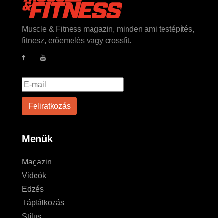
Muscle & Fitness magazin, minden ami testépítés,
fitnesz, erőemelés vagy crossfit.
Menük
Magazin
Videók
Edzés
Táplálkozás
Stílus