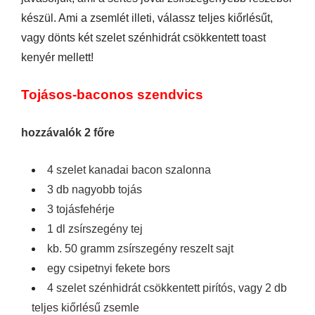
készül. Ami a zsemlét illeti, válassz teljes kiőrlésűt,
vagy dönts két szelet szénhidrát csökkentett toast
kenyér mellett!
Tojásos-baconos szendvics
hozzávalók 2 főre
4 szelet kanadai bacon szalonna
3 db nagyobb tojás
3 tojásfehérje
1 dl zsírszegény tej
kb. 50 gramm zsírszegény reszelt sajt
egy csipetnyi fekete bors
4 szelet szénhidrát csökkentett pirítós, vagy 2 db
teljes kiőrlésű zsemle