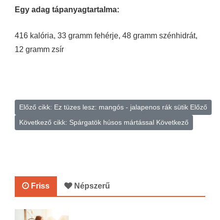
Egy adag tápanyagtartalma:
416 kalória, 33 gramm fehérje, 48 gramm szénhidrát,
12 gramm zsír
Előző cikk: Ez tüzes lesz: mangós - jalapenos rák sütik
Előző
Következő cikk: Spárgatök húsos mártással
Következő
Friss
Népszerű