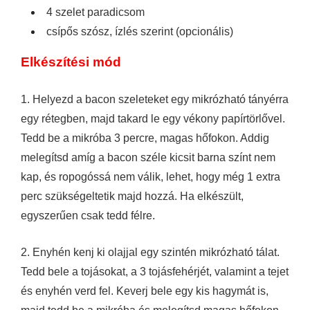
4 szelet paradicsom
csípős szósz, ízlés szerint (opcionális)
Elkészítési mód
1. Helyezd a bacon szeleteket egy mikrózható tányérra
egy rétegben, majd takard le egy vékony papírtörlővel.
Tedd be a mikróba 3 percre, magas hőfokon. Addig
melegítsd amíg a bacon széle kicsit barna színt nem
kap, és ropogóssá nem válik, lehet, hogy még 1 extra
perc szükségeltetik majd hozzá. Ha elkészült,
egyszerűen csak tedd félre.
2. Enyhén kenj ki olajjal egy szintén mikrózható tálat.
Tedd bele a tojásokat, a 3 tojásfehérjét, valamint a tejet
és enyhén verd fel. Keverj bele egy kis hagymát is,