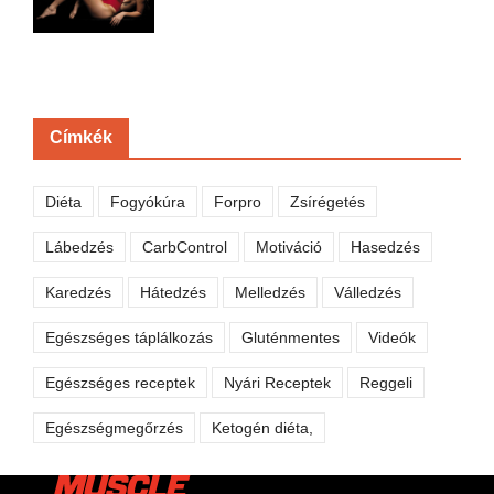
Címkék
Diéta
Fogyókúra
Forpro
Zsírégetés
Lábedzés
CarbControl
Motiváció
Hasedzés
Karedzés
Hátedzés
Melledzés
Válledzés
Egészséges táplálkozás
Gluténmentes
Videók
Egészséges receptek
Nyári Receptek
Reggeli
Egészségmegőrzés
Ketogén diéta,