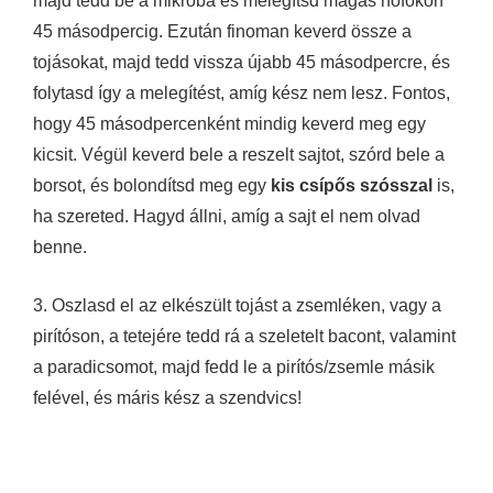
majd tedd be a mikróba és melegítsd magas hőfokon
45 másodpercig. Ezután finoman keverd össze a
tojásokat, majd tedd vissza újabb 45 másodpercre, és
folytasd így a melegítést, amíg kész nem lesz. Fontos,
hogy 45 másodpercenként mindig keverd meg egy
kicsit. Végül keverd bele a reszelt sajtot, szórd bele a
borsot, és bolondítsd meg egy
kis csípős szósszal
is,
ha szereted. Hagyd állni, amíg a sajt el nem olvad
benne.
3. Oszlasd el az elkészült tojást a zsemléken, vagy a
pirítóson, a tetejére tedd rá a szeletelt bacont, valamint
a paradicsomot, majd fedd le a pirítós/zsemle másik
felével, és máris kész a szendvics!