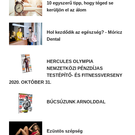
10 egyszerű tipp, hogy téged se
kerüljön el az álom
Hol kezdődik az egészség? - Móricz
Dental
HERCULES OLYMPIA
NEMZETKÖZI PÉNZDÍJAS
TESTÉPÍTŐ- ÉS FITNESSVERSENY
2020. OKTÓBER 31.
BÚCSÚZUNK ARNOLDDAL
Ezüstös szépség