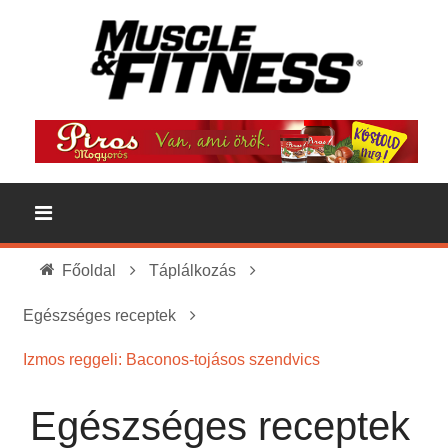
Főoldal
Táplálkozás
Egészséges receptek
Izmos reggeli: Baconos-tojásos szendvics
Egészséges receptek