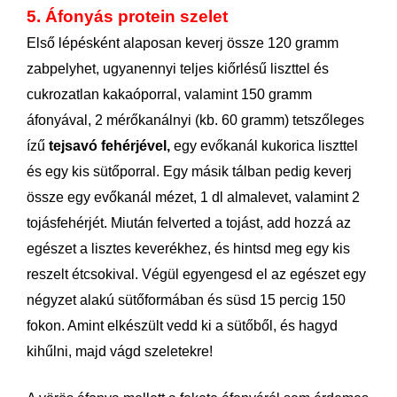
5. Áfonyás protein
szelet
Első lépésként alaposan keverj össze 120 gramm
zabpelyhet, ugyanennyi teljes kiőrlésű liszttel és
cukrozatlan kakaóporral, valamint 150 gramm
áfonyával, 2 mérőkanálnyi (kb. 60 gramm) tetszőleges
ízű
tejsavó fehérjével,
egy evőkanál kukorica liszttel
és egy kis sütőporral. Egy másik tálban pedig keverj
össze egy evőkanál mézet, 1 dl almalevet, valamint 2
tojásfehérjét. Miután felverted a tojást, add hozzá az
egészet a lisztes keverékhez, és hintsd meg egy kis
reszelt étcsokival. Végül egyengesd el az egészet egy
négyzet alakú sütőformában és süsd 15 percig 150
fokon. Amint elkészült vedd ki a sütőből, és hagyd
kihűlni, majd vágd szeletekre!