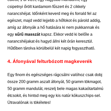
csipetnyi őrölt kardamom fűszert és 2 cikkely
narancshéjat. Időnként keverd meg és forrald fel az
egészet, majd vedd lejjebb a hőfokot és párold addig,
amíg az áfonyák a hő hatására ki nem pukkannak és
egy
sűrű masszát
kapsz. Ekkor vedd ki belőle a
narancshéjakat és hagyd állni két órán keresztül.
Hűtőben tárolva körülbelül két napig fogyasztható.
4. Áfonyával felturbózott magkeverék
Egy finom és egészséges rágcsálni valóhoz csak dobj
össze 200 gramm aszalt áfonyát, 50 gramm tökmagot,
50 gramm mandulát, reszelj bele magas kakaótartalmú
étcsokit, és hintsd meg egy kis natúr kókuszchips-sel.
Útravalónak is tökéletes!