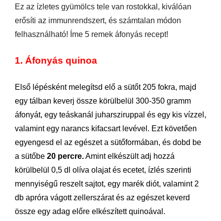
Ez az ízletes gyümölcs tele van rostokkal, kiválóan
erősíti az immunrendszert, és számtalan módon
felhasználható! Íme 5 remek áfonyás recept!
1. Áfonyás quinoa
Első lépésként melegítsd elő a sütőt 205 fokra, majd
egy tálban keverj össze körülbelül 300-350 gramm
áfonyát, egy teáskanál juharsziruppal és egy kis vízzel,
valamint egy narancs kifacsart levével. Ezt követően
egyengesd el az egészet a sütőformában, és dobd be
a sütőbe
20 percre.
Amint elkészült adj hozzá
körülbelül 0,5 dl olíva olajat és ecetet, ízlés szerinti
mennyiségű reszelt sajtot, egy marék diót, valamint 2
db apróra vágott zellerszárat és az egészet keverd
össze egy adag előre elkészített quinoával.