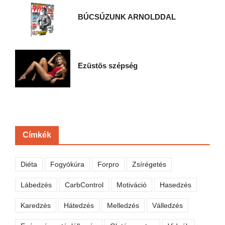
BÚCSÚZUNK ARNOLDDAL
Ezüstös szépség
Címkék
Diéta
Fogyókúra
Forpro
Zsírégetés
Lábedzés
CarbControl
Motiváció
Hasedzés
Karedzés
Hátedzés
Melledzés
Válledzés