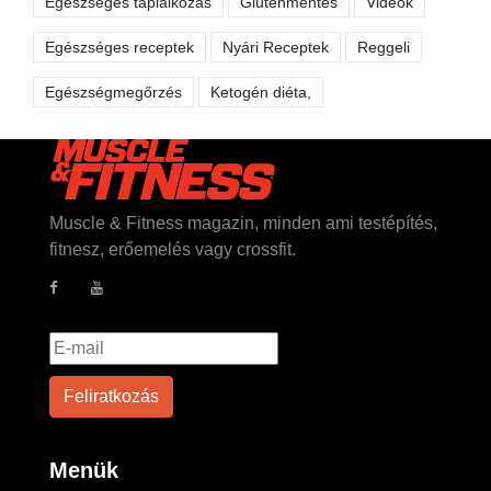
Egészséges táplálkozás
Gluténmentes
Videók
Egészséges receptek
Nyári Receptek
Reggeli
Egészségmegőrzés
Ketogén diéta,
Muscle & Fitness magazin, minden ami testépítés,
fitnesz, erőemelés vagy crossfit.
Menük