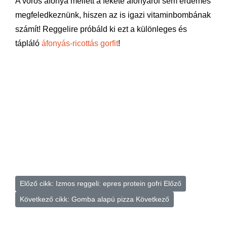
A vörös áfonya mellett a fekete áfonyáról sem érdemes
megfeledkeznünk, hiszen az is igazi vitaminbombának
számít! Reggelire próbáld ki ezt a különleges és
tápláló
áfonyás-ricottás gorfit
!
Előző cikk: Izmos reggeli: epres protein gofri
Előző
Következő cikk: Gomba alapú pizza
Következő