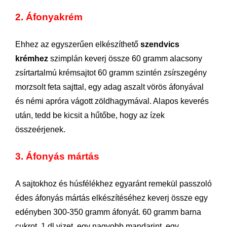
2. Áfonyakrém
Ehhez az egyszerűen elkészíthető
szendvics
krémhez
szimplán keverj össze 60 gramm alacsony
zsírtartalmú krémsajtot 60 gramm szintén zsírszegény
morzsolt feta sajttal, egy adag aszalt vörös áfonyával
és némi apróra vágott zöldhagymával. Alapos keverés
után, tedd be kicsit a hűtőbe, hogy az ízek
összeérjenek.
3. Áfonyás mártás
A sajtokhoz és húsfélékhez egyaránt remekül passzoló
édes áfonyás mártás elkészítéséhez keverj össze egy
edényben 300-350 gramm áfonyát. 60 gramm barna
cukrot, 1 dl vizet, egy nagyobb mandarint, egy