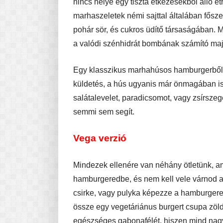
nincs helye egy tiszta étkezésekből álló ét
marhaszeletek némi sajttal általában fősz
pohár sör, és cukros üdítő társaságában. 
a valódi szénhidrát bombának számító majo
Egy klasszikus marhahúsos hamburgerből v
küldetés, a hús ugyanis már önmagában is
salátalevelet, paradicsomot, vagy zsírsze
semmi sem segít.
Vega verzió
Mindezek ellenére van néhány ötletünk, a
hamburgeredbe, és nem kell vele várnod a 
csirke, vagy pulyka képezze a hamburgere
össze egy vegetáriánus burgert csupa zöld
egészséges gabonafélét, hiszen mind nagyo