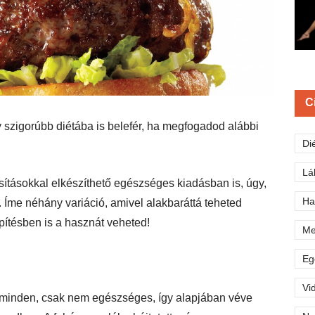
C
zigorúbb diétába is belefér, ha megfogadod alábbi
Di
Lá
tásokkal elkészíthető egészséges kiadásban is, úgy,
Ha
 Íme néhány variáció, amivel alakbaráttá teheted
pítésben is a hasznát veheted!
Me
Eg
Vi
minden, csak nem egészséges, így alapjában véve