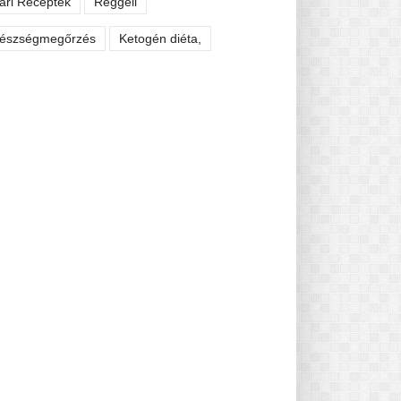
ári Receptek
Reggeli
észségmegőrzés
Ketogén diéta,