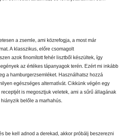
etesen a zsemle, ami közrefogja, a most már
mat. A klasszikus, előre csomagolt
zen azok finomított fehér lisztből készültek, így
egények az értékes tápanyagok terén. Ezért mi inkább
zűleg a hamburgerzsemléket. Használhatsz hozzá
ármilyen egészséges alternatívát. Cikkünk végén egy
 receptjét is megosztjuk veletek, ami a sűrű állagának
s hiányzik belőle a marhahús.
 be kell adnod a derekad, akkor próbálj beszerezni