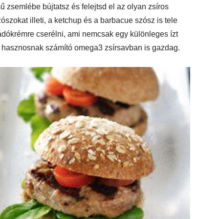
ű zsemlébe bújtatsz és felejtsd el az olyan zsíros
zószokat illeti, a ketchup és a barbacue szósz is tele
ádókrémre cserélni, ami nemcsak egy különleges ízt
l hasznosnak számító omega3 zsírsavban is gazdag.