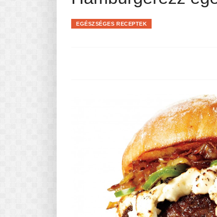
Pasta-túra - avagy A TÉSZTA
MINDENNAPI KENYERÜNK
EGÉSZSÉGES RECEPTEK
A karácsonyról dióhéjban