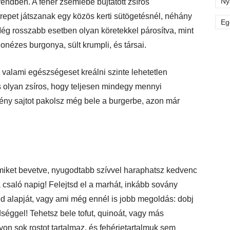
Ny
rendben. A fehér zsemlébe bújtatott zsíros
erepet játszanak egy közös kerti sütögetésnél, néhány
Eg
Még rosszabb esetben olyan köretekkel párosítva, mint
nézes burgonya, sült krumpli, és társai.
alami egészségeset kreálni szinte lehetetlen
 olyan zsíros, hogy teljesen mindegy mennyi
gény sajtot pakolsz még bele a burgerbe, azon már
miket bevetve, nyugodtabb szívvel haraphatsz kedvenc
csaló napig! Felejtsd el a marhát, inkább sovány
d alapját, vagy ami még ennél is jobb megoldás: dobj
séggel! Tehetsz bele tofut, quinoát, vagy más
n sok rostot tartalmaz, és fehérjetartalmuk sem