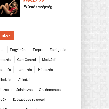
BESZÁMOLÓK
Ezüstös szépség
ímkék
éta
Fogyókúra
Forpro
Zsírégetés
bedzés
CarbControl
Motiváció
sedzés
Karedzés
Hátedzés
lledzés
Válledzés
észséges táplálkozás
Gluténmentes
deók
Egészséges receptek