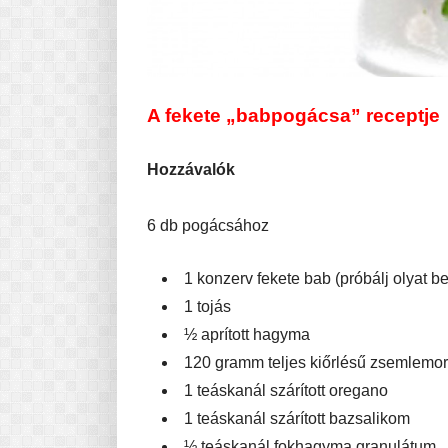
A fekete „babpogácsa” receptje
Hozzávalók
6 db pogácsához
1 konzerv fekete bab (próbálj olyat b
1 tojás
½ aprított hagyma
120 gramm teljes kiőrlésű zsemlemo
1 teáskanál szárított oregano
1 teáskanál szárított bazsalikom
½ teáskanál fokhagyma granulátum