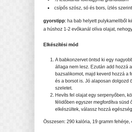
csípős szósz, só és bors, ízlés szerint
gyorstipp
: ha bab helyett pulykamellből
a húshoz 1-2 evőkanál olíva olajat, nehogy
Elkészítési mód
A babkonzervet öntsd ki egy nagyobb
állaga nem lesz. Ezután add hozzá a
bazsalikomot, majd keverd hozzá a f
és a borsot is. Jó alaposan dolgozd
szeletet.
Hevíts fel olajat egy serpenyőben, 
félidőben egyszer megfordítva süsd ő
elkészültek, válassz hozzá egészséges
Összesen: 290 kalória, 19 gramm fehérje,