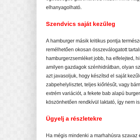
elhanyagolható.
Szendvics saját kezűleg
A hamburger másik kritikus pontja termész
remélhetően okosan összeválogatott tartal
hamburgerzsemléket jobb, ha elfelejted, his
amilyen gazdagok szénhidrátban, olyan sz
azt javasoljuk, hogy készítsd el saját ke
zabpehelylisztet, teljes kiőrlésűt, vagy b
extrém variációt, a fekete bab alapú burger
köszönhetően rendkívül laktató, így nem i
Ügyelj a részletekre
Ha mégis mindenki a marhahúsra szavaz és