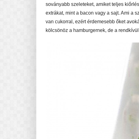
soványabb szeleteket, amiket teljes kiőrlés
extrákat, mint a bacon vagy a sajt. Ami a s
van cukorral, ezért érdemesebb őket avok
kölcsönöz a hamburgernek, de a rendkívü