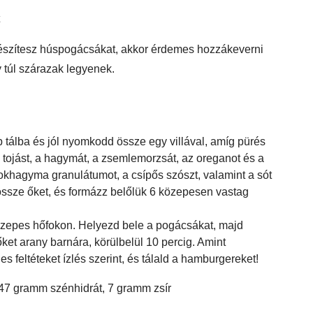
 készítesz húspogácsákat, akkor érdemes hozzákeverni
 túl szárazak legyenek.
 tálba és jól nyomkodd össze egy villával, amíg pürés
 tojást, a hagymát, a zsemlemorzsát, az oreganot és a
okhagyma granulátumot, a csípős szószt, valamint a sót
 össze őket, és formázz belőlük 6 közepesen vastag
közepes hőfokon. Helyezd bele a pogácsákat, majd
ket arany barnára, körülbelül 10 percig. Amint
 feltéteket ízlés szerint, és tálald a hamburgereket!
 47 gramm szénhidrát, 7 gramm zsír