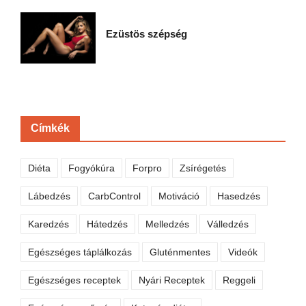
Ezüstös szépség
Címkék
Diéta
Fogyókúra
Forpro
Zsírégetés
Lábedzés
CarbControl
Motiváció
Hasedzés
Karedzés
Hátedzés
Melledzés
Válledzés
Egészséges táplálkozás
Gluténmentes
Videók
Egészséges receptek
Nyári Receptek
Reggeli