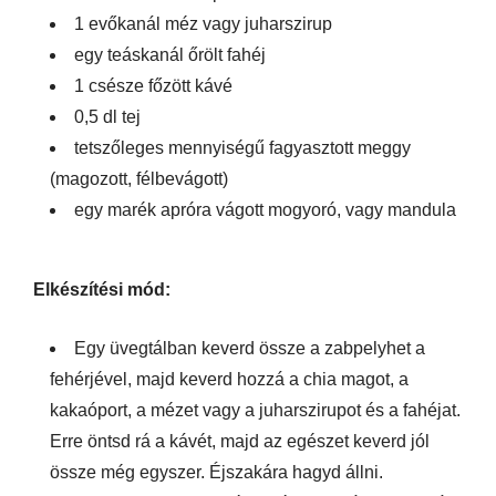
1 evőkanál méz vagy juharszirup
egy teáskanál őrölt fahéj
1 csésze főzött kávé
0,5 dl tej
tetszőleges mennyiségű fagyasztott meggy
(magozott, félbevágott)
egy marék apróra vágott mogyoró, vagy mandula
Elkészítési mód:
Egy üvegtálban keverd össze a zabpelyhet a
fehérjével, majd keverd hozzá a chia magot, a
kakaóport, a mézet vagy a juharszirupot és a fahéjat.
Erre öntsd rá a kávét, majd az egészet keverd jól
össze még egyszer. Éjszakára hagyd állni.