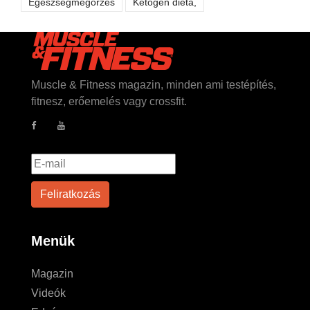
Egészségmegőrzés
Ketogén diéta,
Muscle & Fitness magazin, minden ami testépítés,
fitnesz, erőemelés vagy crossfit.
Menük
Magazin
Videók