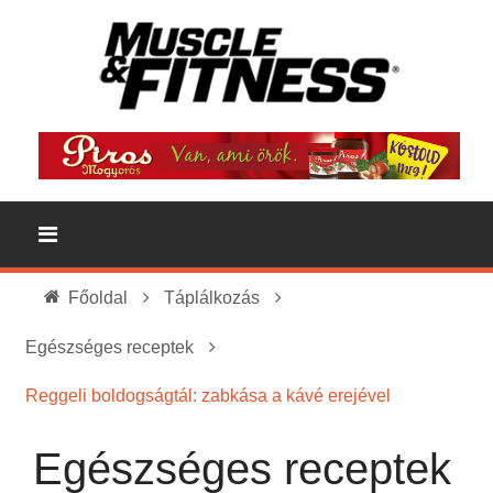
Főoldal
Táplálkozás
Egészséges receptek
Reggeli boldogságtál: zabkása a kávé erejével
Egészséges receptek