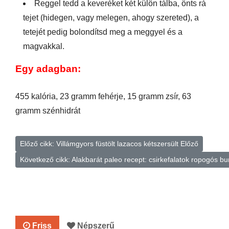
Reggel tedd a keveréket két külön tálba, önts rá
tejet (hidegen, vagy melegen, ahogy szereted), a
tetejét pedig bolondítsd meg a meggyel és a
magvakkal.
Egy adagban:
455 kalória, 23 gramm fehérje, 15 gramm zsír, 63
gramm szénhidrát
Előző cikk: Villámgyors füstölt lazacos kétszersült
Előző
Következő cikk: Alakbarát paleo recept: csirkefalatok ropogós 
Friss
Népszerű