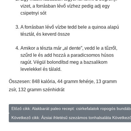
vizet, a forrásban lévő vízhez pedig adj egy
csipetnyi sót
A forrásban lévő vízbe tedd bele a quinoa alapú
tésztát, és keverd össze
Amikor a tészta már „al dente”, vedd le a tűzről,
szűrd le és add hozzá a paradicsomos húsos
ragút. Végül bolondítsd meg a bazsalikom
levelekkel és tálald.
Összesen: 848 kalória, 44 gramm fehérje, 13 gramm
zsír, 132 gramm szénhidrát
Előző cikk: Alakbarát paleo recept: csirkefalatok ropogós bundá
Következő cikk: Ázsiai ihletésű szezámos tonhalsaláta
Következ