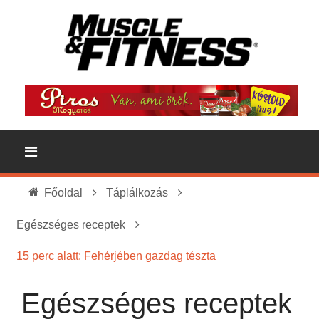
Főoldal
Táplálkozás
Egészséges receptek
15 perc alatt: Fehérjében gazdag tészta
Egészséges receptek