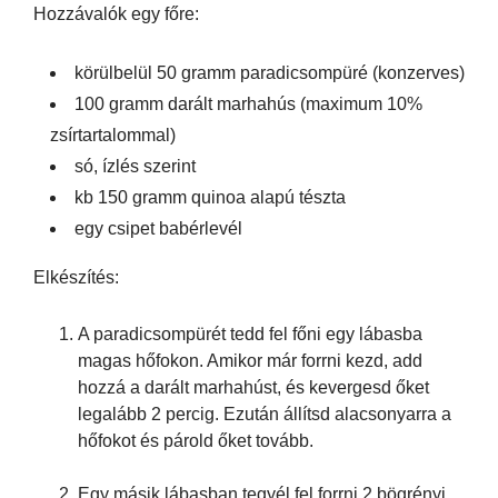
Hozzávalók egy főre:
körülbelül 50 gramm paradicsompüré (konzerves)
100 gramm darált marhahús (maximum 10%
zsírtartalommal)
só, ízlés szerint
kb 150 gramm quinoa alapú tészta
egy csipet babérlevél
Elkészítés:
A paradicsompürét tedd fel főni egy lábasba
magas hőfokon. Amikor már forrni kezd, add
hozzá a darált marhahúst, és kevergesd őket
legalább 2 percig. Ezután állítsd alacsonyarra a
hőfokot és párold őket tovább.
Egy másik lábasban tegyél fel forrni 2 bögrényi