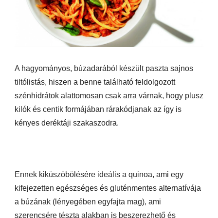
A hagyományos, búzadarából készült paszta sajnos
tiltólistás, hiszen a benne található feldolgozott
szénhidrátok alattomosan csak arra várnak, hogy plusz
kilók és centik formájában rárakódjanak az így is
kényes deréktáji szakaszodra.
Ennek kiküszöbölésére ideális a quinoa, ami egy
kifejezetten egészséges és gluténmentes alternatívája
a búzának (lényegében egyfajta mag), ami
szerencsére tészta alakban is beszerezhető és