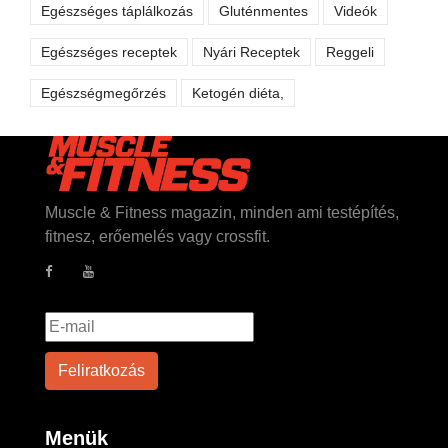
Egészséges táplálkozás
Gluténmentes
Videók
Egészséges receptek
Nyári Receptek
Reggeli
Egészségmegőrzés
Ketogén diéta,
Muscle & Fitness magazin, minden ami testépítés,
fitnesz, erőemelés vagy crossfit.
Menük