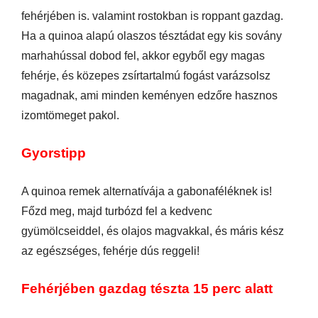
fehérjében is. valamint rostokban is roppant gazdag.
Ha a quinoa alapú olaszos tésztádat egy kis sovány
marhahússal dobod fel, akkor egyből egy magas
fehérje, és közepes zsírtartalmú fogást varázsolsz
magadnak, ami minden keményen edzőre hasznos
izomtömeget pakol.
Gyorstipp
A quinoa remek alternatívája a gabonaféléknek is!
Főzd meg, majd turbózd fel a kedvenc
gyümölcseiddel, és olajos magvakkal, és máris kész
az egészséges, fehérje dús reggeli!
Fehérjében gazdag tészta 15 perc alatt