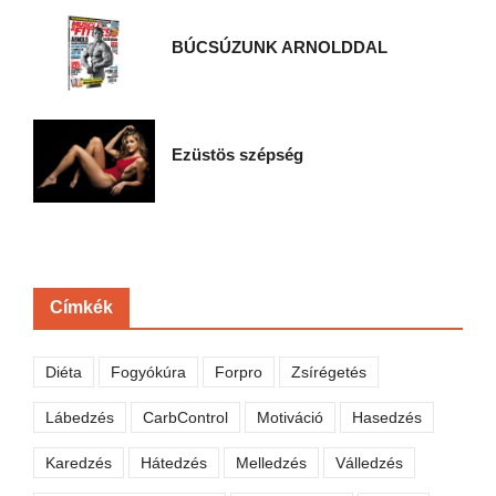
BÚCSÚZUNK ARNOLDDAL
Ezüstös szépség
Címkék
Diéta
Fogyókúra
Forpro
Zsírégetés
Lábedzés
CarbControl
Motiváció
Hasedzés
Karedzés
Hátedzés
Melledzés
Válledzés