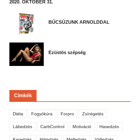
2020. OKTÓBER 31.
BÚCSÚZUNK ARNOLDDAL
Ezüstös szépség
Címkék
Diéta
Fogyókúra
Forpro
Zsírégetés
Lábedzés
CarbControl
Motiváció
Hasedzés
Karedzés
Hátedzés
Melledzés
Válledzés