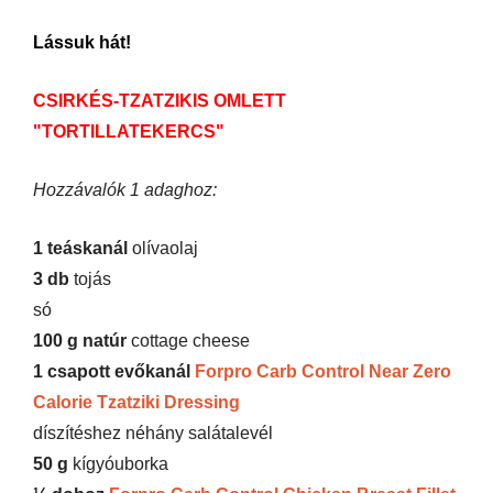
Lássuk hát!
CSIRKÉS-TZATZIKIS OMLETT
"TORTILLATEKERCS"
Hozzávalók 1 adaghoz:
1 teáskanál
olívaolaj
3 db
tojás
só
100 g natúr
cottage cheese
1 csapott evőkanál
Forpro Carb Control Near Zero
Calorie Tzatziki Dressing
díszítéshez néhány salátalevél
50 g
kígyóuborka