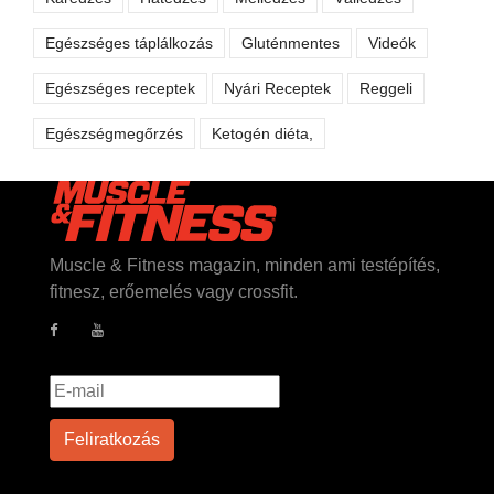
Egészséges táplálkozás
Gluténmentes
Videók
Egészséges receptek
Nyári Receptek
Reggeli
Egészségmegőrzés
Ketogén diéta,
Muscle & Fitness magazin, minden ami testépítés,
fitnesz, erőemelés vagy crossfit.