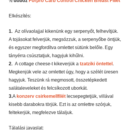
½ doboz
Forpro Carb Control Chicken Breast Fillet
Elkészítés:
1.
Az olívaolajjal kikenünk egy serpenyőt, felhevítjük.
A tojásokat felverjük, megsózzuk, a serpenyőbe öntjük,
és egyszer megfordítva omlettet sütünk belőle. Egy
tányérra csúsztatjuk, hagyjuk kihűlni.
2.
A cottage cheese-t kikeverjük a
tzatziki öntettel
.
Megkenjük vele az omlettet úgy, hogy a szélét üresen
hagyjuk. Teszünk rá megmosott, összetépkedett
salátaleveleket és felcsíkozott uborkát.
3.
A
konzerv csirkemellfilét
lecsepegtetjük, villával
kisebb darabokra törjük. Ezt is az omlettre szórjuk,
feltekerjük, megfelezve tálaljuk.
Tálalási javaslat: