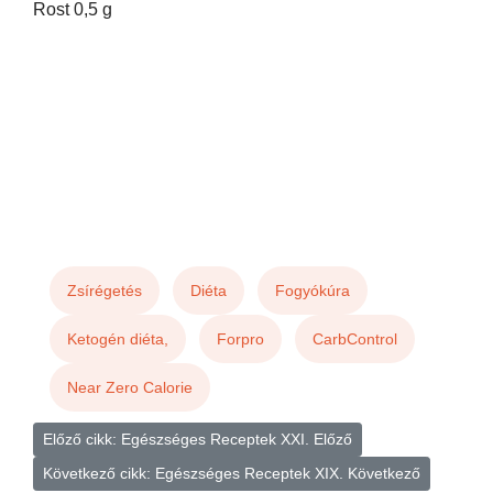
Rost 0,5 g
Zsírégetés
Diéta
Fogyókúra
Ketogén diéta,
Forpro
CarbControl
Near Zero Calorie
Előző cikk: Egészséges Receptek XXI.
Előző
Következő cikk: Egészséges Receptek XIX.
Következő