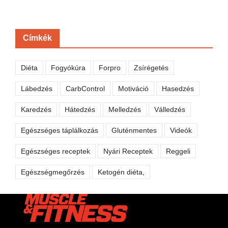
Címkék
Diéta
Fogyókúra
Forpro
Zsírégetés
Lábedzés
CarbControl
Motiváció
Hasedzés
Karedzés
Hátedzés
Melledzés
Válledzés
Egészséges táplálkozás
Gluténmentes
Videók
Egészséges receptek
Nyári Receptek
Reggeli
Egészségmegőrzés
Ketogén diéta,