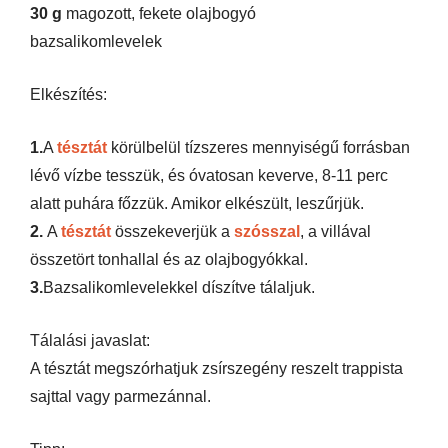
30 g
magozott, fekete olajbogyó
bazsalikomlevelek
Elkészítés:
1.
A
tésztát
körülbelül tízszeres mennyiségű forrásban
lévő vízbe tesszük, és óvatosan keverve, 8-11 perc
alatt puhára főzzük. Amikor elkészült, leszűrjük.
2.
A
tésztát
összekeverjük a
szósszal
, a villával
összetört tonhallal és az olajbogyókkal.
3.
Bazsalikomlevelekkel díszítve tálaljuk.
Tálalási javaslat:
A tésztát megszórhatjuk zsírszegény reszelt trappista
sajttal vagy parmezánnal.