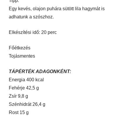
Tipp:
Egy kevés, olajon puhára sütött lila hagymát is
adhatunk a szószhoz.
Elkészítési idő: 20 perc
Főétkezés
Tojásmentes
TÁPÉRTÉK ADAGONKÉNT:
Energia 400 kcal
Fehérje 42,5 g
Zsír 9,8 g
Szénhidrát 26,4 g
Rost 15 g