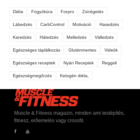
Diéta
Fogyókúra
Forpro
Zsírégetés
Lábedzés
CarbControl
Motiváció
Hasedzés
Karedzés
Hátedzés
Melledzés
Válledzés
Egészséges táplálkozás
Gluténmentes
Videók
Egészséges receptek
Nyári Receptek
Reggeli
Egészségmegőrzés
Ketogén diéta,
Muscle & Fitness magazin, minden ami testépítés,
fitnesz, erőemelés vagy crossfit.