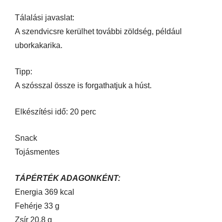
Tálalási javaslat:
A szendvicsre kerülhet további zöldség, például
uborkakarika.
Tipp:
A szósszal össze is forgathatjuk a húst.
Elkészítési idő: 20 perc
Snack
Tojásmentes
TÁPÉRTÉK ADAGONKÉNT:
Energia 369 kcal
Fehérje 33 g
Zsír 20,8 g