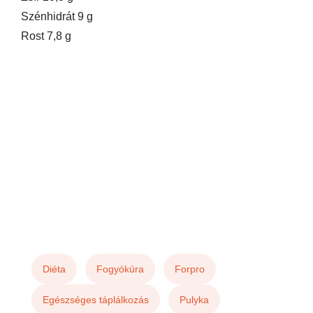
Szénhidrát 9 g
Rost 7,8 g
Diéta
Fogyókúra
Forpro
Egészséges táplálkozás
Pulyka