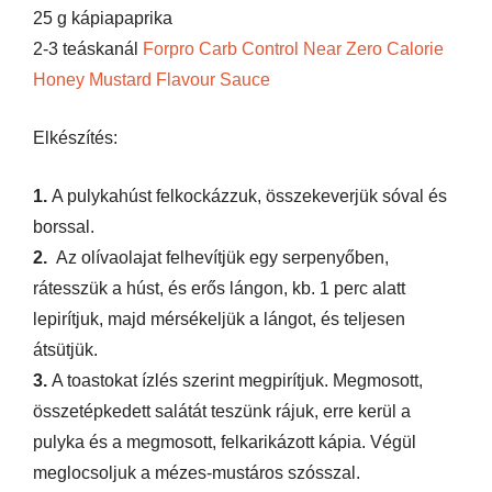
25 g kápiapaprika
2-3 teáskanál
Forpro Carb Control Near Zero Calorie
Honey Mustard Flavour Sauce
Elkészítés:
1.
A pulykahúst felkockázzuk, összekeverjük sóval és
borssal.
2.
Az olívaolajat felhevítjük egy serpenyőben,
rátesszük a húst, és erős lángon, kb. 1 perc alatt
lepirítjuk, majd mérsékeljük a lángot, és teljesen
átsütjük.
3.
A toastokat ízlés szerint megpirítjuk. Megmosott,
összetépkedett salátát teszünk rájuk, erre kerül a
pulyka és a megmosott, felkarikázott kápia. Végül
meglocsoljuk a mézes-mustáros szósszal.