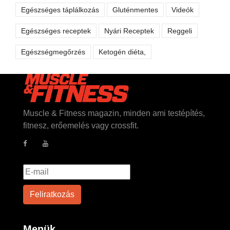
Egészséges táplálkozás
Gluténmentes
Videók
Egészséges receptek
Nyári Receptek
Reggeli
Egészségmegőrzés
Ketogén diéta,
Muscle & Fitness magazin, minden ami testépítés,
fitnesz, erőemelés vagy crossfit.
Menük