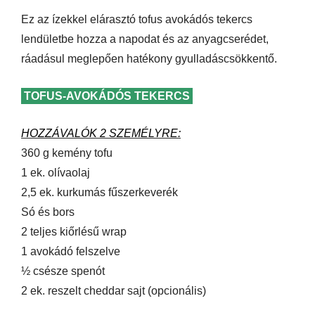
Ez az ízekkel elárasztó tofus avokádós tekercs
lendületbe hozza a napodat és az anyagcserédet,
ráadásul meglepően hatékony gyulladáscsökkentő.
TOFUS-AVOKÁDÓS TEKERCS
HOZZÁVALÓK 2 SZEMÉLYRE:
360 g kemény tofu
1 ek. olívaolaj
2,5 ek. kurkumás fűszerkeverék
Só és bors
2 teljes kiőrlésű wrap
1 avokádó felszelve
½ csésze spenót
2 ek. reszelt cheddar sajt (opcionális)