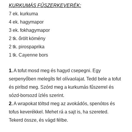
KURKUMÁS FŰSZERKEVERÉK:
7 ek. kurkuma
4 ek. hagymapor
3 ek. fokhagymapor
2 tk. őrölt kömény
2 tk. pirospaprika
1 tk. Cayenne bors
1.
A tofut mosd meg és hagyd csepegni. Egy
serpenyőben melegíts fel olívaolajat. Tedd bele a tofut
és pirítsd meg. Szórd meg a kurkumás fűszerrel és
sózd-borsozd ízlés szerint.
2.
A wrapokat töltsd meg az avokádós, spenótos és
tofus keverékkel. Mehet rá a sajt is, ha szereted.
Tekerd össze, és vágd félbe.