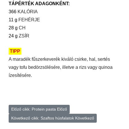
TÁPÉRTÉK ADAGONKÉNT:
366
KALÓRIA
11 g
FEHÉRJE
28 g
CH
24 g
ZSÍR
TIPP
A maradék fűszerkeverék kiváló csirke, hal, sertés
vagy tofu bedörzsölésére, illetve a rizs vagy quinoa
ízesítésére.
Előző cikk: Protein pasta
Előző
Következő cikk: Szaftos húsfalatok
Következő