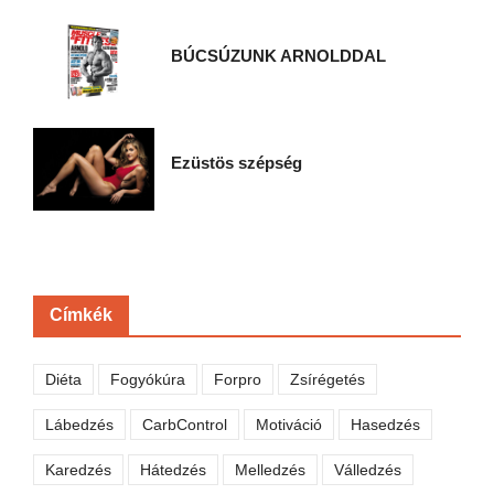
BÚCSÚZUNK ARNOLDDAL
Ezüstös szépség
Címkék
Diéta
Fogyókúra
Forpro
Zsírégetés
Lábedzés
CarbControl
Motiváció
Hasedzés
Karedzés
Hátedzés
Melledzés
Válledzés