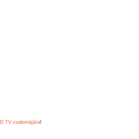
TV csatornájára
!