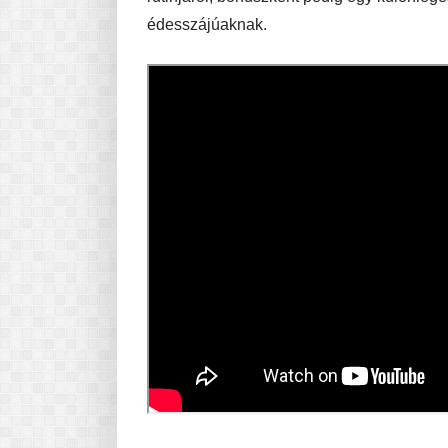
édesszájúaknak.