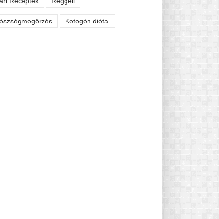
ári Receptek
Reggeli
észségmegőrzés
Ketogén diéta,