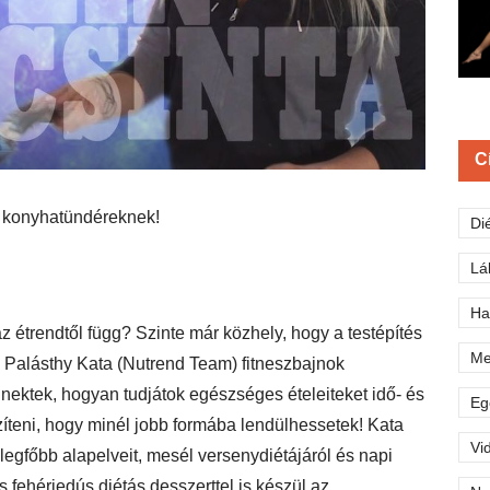
C
 konyhatündéreknek!
Di
Lá
Ha
 étrendtől függ? Szinte már közhely, hogy a
testépítés
Me
 Palásthy Kata (Nutrend Team) fitneszbajnok
 nektek, hogyan tudjátok egészséges ételeiteket idő- és
Eg
íteni, hogy minél jobb formába lendülhessetek! Kata
Vi
legfőbb alapelveit, mesél versenydiétájáról és napi
 fehérjedús diétás desszerttel is készül az