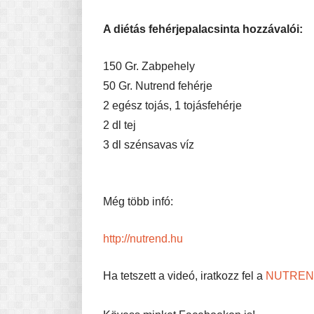
A diétás fehérjepalacsinta hozzávalói:
150 Gr. Zabpehely
50 Gr. Nutrend fehérje
2 egész tojás, 1 tojásfehérje
2 dl tej
3 dl szénsavas víz
Még több infó:
http://nutrend.hu
Ha tetszett a videó, iratkozz fel a
NUTREND 