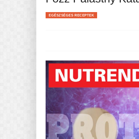
Pasta-túra - avagy A TÉSZTA
MINDENNAPI KENYERÜNK
EGÉSZSÉGES RECEPTEK
A karácsonyról dióhéjban