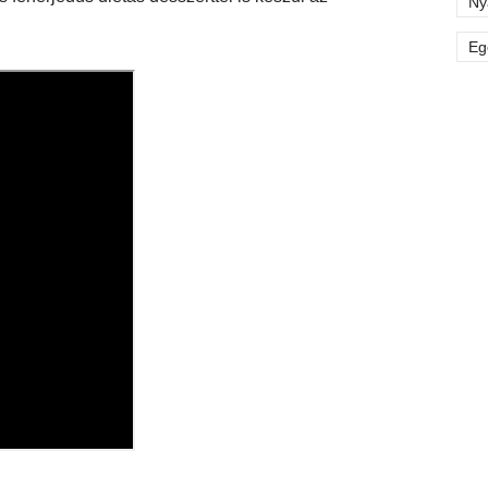
Ny
Eg