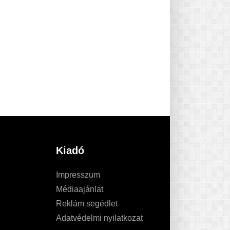
Kiadó
Impresszum
Médiaajánlat
Reklám segédlet
Adatvédelmi nyilatkozat