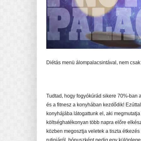
Diétás menü álompalacsintával, nem csak
Tudtad, hogy fogyókúrád sikere 70%-ban az
és a fitnesz
a konyhában kezdődik! Ezúttal
konyhájába látogattunk el, aki megmutatja
költséghatékonyan több napra előre elkész
közben megosztja veletek a tiszta étkezés 
rutinjáról, bónuszként
pedig
egy különleges