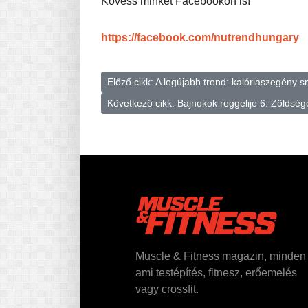
Kövess minket Facebookon is!
https://facebook.com/nutrendhungary
Előző cikk: A legújabb trend: kalóriaszegény s
Következő cikk: Bajnokok reggelije 6: Zöldség
Muscle & Fitness magazin, minden
ami testépítés, fitnesz, erőemelés
vagy crossfit.