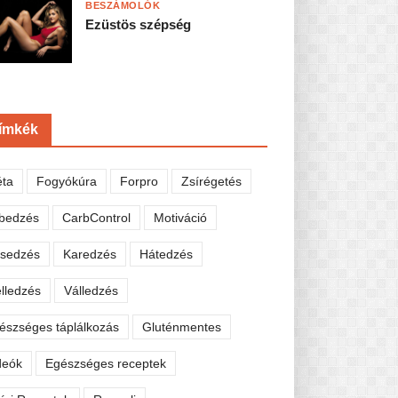
BESZÁMOLÓK
Ezüstös szépség
ímkék
éta
Fogyókúra
Forpro
Zsírégetés
bedzés
CarbControl
Motiváció
sedzés
Karedzés
Hátedzés
lledzés
Válledzés
észséges táplálkozás
Gluténmentes
deók
Egészséges receptek