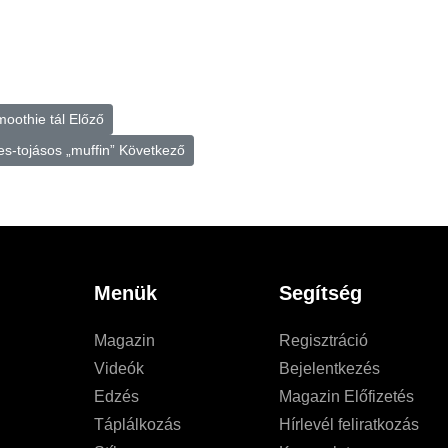
moothie tál
Előző
es-tojásos „muffin”
Következő
Menük
Segítség
Magazin
Regisztráció
Videók
Bejelentkezés
Edzés
Magazin Előfizetés
Táplálkozás
Hírlevél feliratkozás