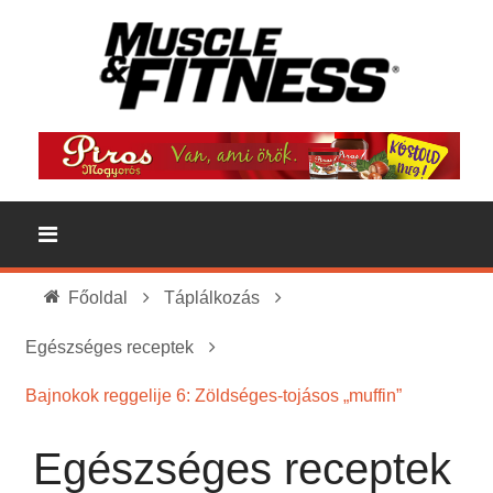
Főoldal
Táplálkozás
Egészséges receptek
Bajnokok reggelije 6: Zöldséges-tojásos „muffin”
Egészséges receptek