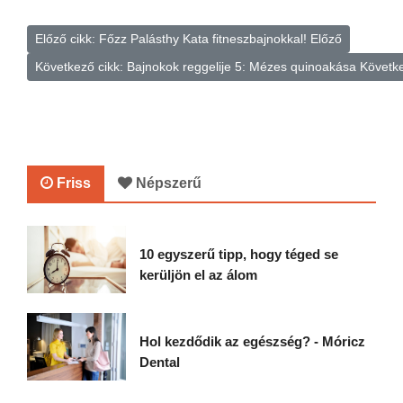
Előző cikk: Főzz Palásthy Kata fitneszbajnokkal!
Előző
Következő cikk: Bajnokok reggelije 5: Mézes quinoakása
Követk
Friss
Népszerű
10 egyszerű tipp, hogy téged se
kerüljön el az álom
Hol kezdődik az egészség? - Móricz
Dental