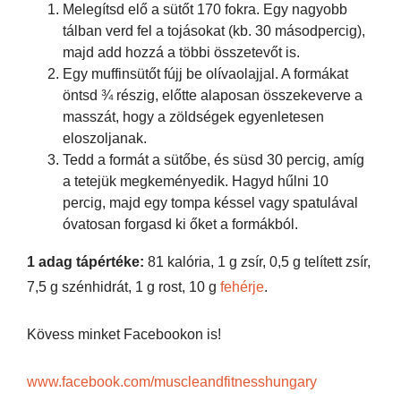
Melegítsd elő a sütőt 170 fokra. Egy nagyobb
tálban verd fel a tojásokat (kb. 30 másodpercig),
majd add hozzá a többi összetevőt is.
Egy muffinsütőt fújj be olívaolajjal. A formákat
öntsd ¾ részig, előtte alaposan összekeverve a
masszát, hogy a zöldségek egyenletesen
eloszoljanak.
Tedd a formát a sütőbe, és süsd 30 percig, amíg
a tetejük megkeményedik. Hagyd hűlni 10
percig, majd egy tompa késsel vagy spatulával
óvatosan forgasd ki őket a formákból.
1 adag tápértéke:
81 kalória, 1 g zsír, 0,5 g telített zsír,
7,5 g szénhidrát, 1 g rost, 10 g
fehérje
.
Kövess minket Facebookon is!
www.facebook.com/muscleandfitnesshungary