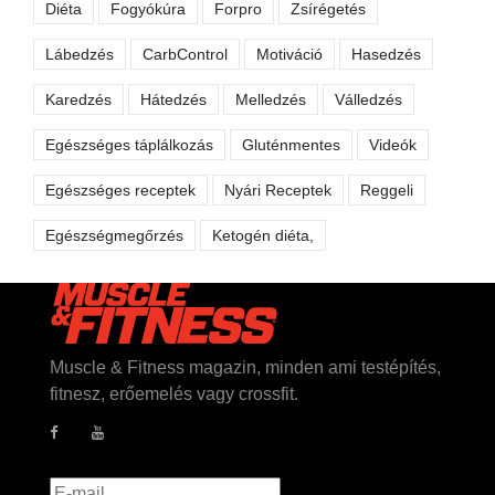
Diéta
Fogyókúra
Forpro
Zsírégetés
Lábedzés
CarbControl
Motiváció
Hasedzés
Karedzés
Hátedzés
Melledzés
Válledzés
Egészséges táplálkozás
Gluténmentes
Videók
Egészséges receptek
Nyári Receptek
Reggeli
Egészségmegőrzés
Ketogén diéta,
Muscle & Fitness magazin, minden ami testépítés,
fitnesz, erőemelés vagy crossfit.