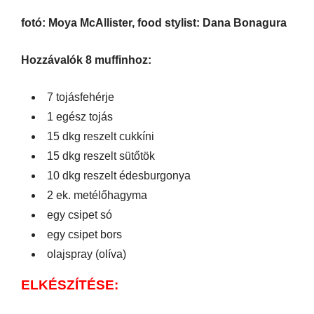
fotó: Moya McAllister, food stylist: Dana Bonagura
Hozzávalók 8 muffinhoz:
7 tojásfehérje
1 egész tojás
15 dkg reszelt cukkíni
15 dkg reszelt sütőtök
10 dkg reszelt édesburgonya
2 ek. metélőhagyma
egy csipet só
egy csipet bors
olajspray (olíva)
ELKÉSZÍTÉSE: