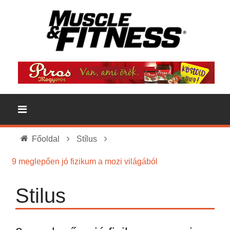
Főoldal
Stílus
9 meglepően jó fizikum a mozi világából
Stilus