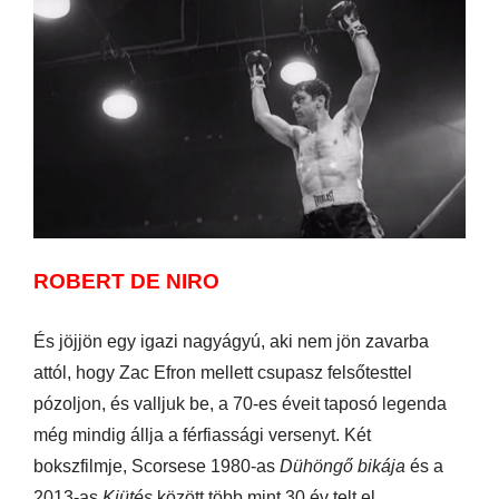
ROBERT DE NIRO
És jöjjön egy igazi nagyágyú, aki nem jön zavarba
attól, hogy Zac Efron mellett csupasz felsőtesttel
pózoljon, és valljuk be, a 70-es éveit taposó legenda
még mindig állja a férfiassági versenyt. Két
bokszfilmje, Scorsese 1980-as
Dühöngő bikája
és a
2013-as
Kiütés
között több mint 30 év telt el,