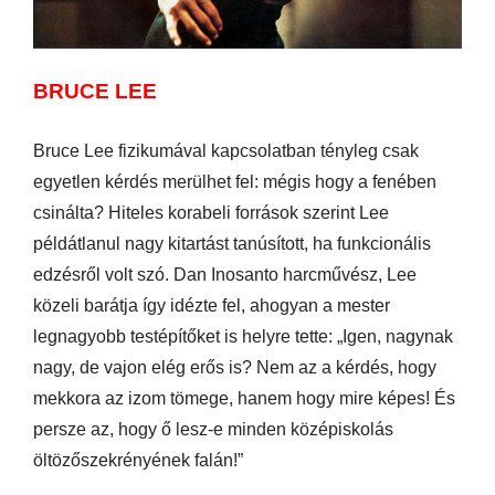
BRUCE LEE
Bruce Lee fizikumával kapcsolatban tényleg csak
egyetlen kérdés merülhet fel: mégis hogy a fenében
csinálta? Hiteles korabeli források szerint Lee
példátlanul nagy kitartást tanúsított, ha funkcionális
edzésről volt szó. Dan Inosanto harcművész, Lee
közeli barátja így idézte fel, ahogyan a mester
legnagyobb testépítőket is helyre tette: „Igen, nagynak
nagy, de vajon elég erős is? Nem az a kérdés, hogy
mekkora az izom tömege, hanem hogy mire képes! És
persze az, hogy ő lesz-e minden középiskolás
öltözőszekrényének falán!”