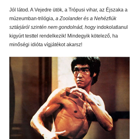
Jól látod. A Vejedre ütök, a Trópusi vihar, az Éjszaka a
múzeumban-trilógia,
a Zoolander és a Nehézfiúk
sztárjáról szintén nem gondolnád, hogy
indokolatlanul
kigyúrt testtel rendelkezik! Mindegyik kötelező, ha
minőségi idióta vígjátékot akarsz!