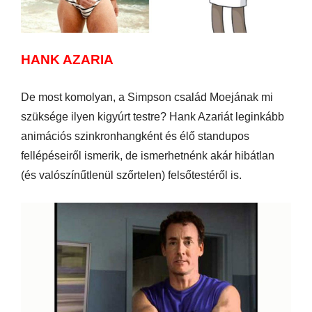
HANK AZARIA
De most komolyan, a Simpson család Moejának mi
szüksége ilyen kigyúrt testre? Hank Azariát leginkább
animációs szinkronhangként és élő standupos
fellépéseiről ismerik, de ismerhetnénk akár hibátlan
(és valószínűtlenül szőrtelen) felsőtestéről is.