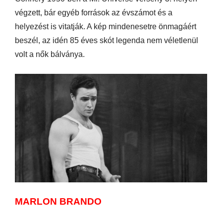
végzett, bár egyéb források az évszámot és a
helyezést is vitatják. A kép mindenesetre önmagáért
beszél, az idén 85 éves skót legenda nem véletlenül
volt a nők bálványa.
MARLON BRANDO