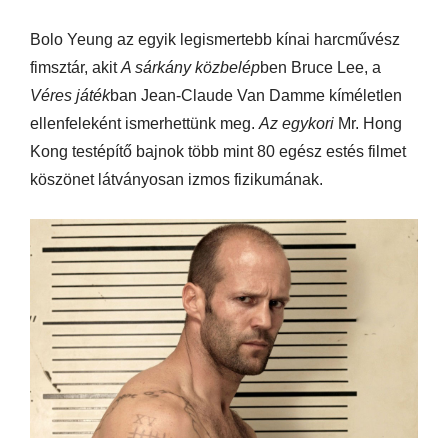
Bolo Yeung az egyik legismertebb kínai harcművész
fimsztár, akit
A sárkány közbelép
ben Bruce Lee, a
Véres játék
ban Jean-Claude Van Damme kíméletlen
ellenfeleként ismerhettünk meg.
Az egykori
Mr. Hong
Kong testépítő bajnok több mint 80 egész estés filmet
köszönet látványosan izmos fizikumának.