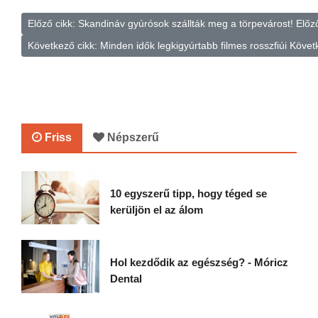
Előző cikk: Skandináv gyúrósok szállták meg a törpevárost!
Előz
Következő cikk: Minden idők legkigyúrtabb filmes rosszfiúi
Követ
Friss
Népszerű
10 egyszerű tipp, hogy téged se
kerüljön el az álom
Hol kezdődik az egészség? - Móricz
Dental