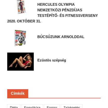
HERCULES OLYMPIA
NEMZETKÖZI PÉNZDÍJAS
TESTÉPÍTŐ- ÉS FITNESSVERSENY
2020. OKTÓBER 31.
BÚCSÚZUNK ARNOLDDAL
Ezüstös szépség
Címkék
Diéta
Fogyókúra
Forpro
Zsírégetés