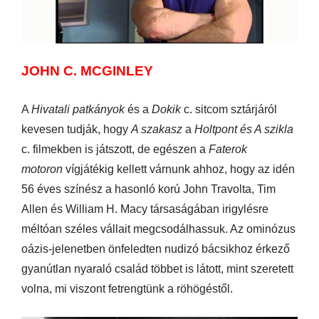
JOHN C. MCGINLEY
A
Hivatali patkányok
és a
Dokik
c. sitcom sztárjáról
kevesen tudják, hogy
A szakasz
a
Holtpont
és A szikla
c. filmekben is játszott, de egészen a
Faterok
motoron
vígjátékig kellett várnunk ahhoz, hogy az idén
56 éves színész a hasonló korú John Travolta, Tim
Allen és William H. Macy társaságában irigylésre
méltóan széles vállait megcsodálhassuk. Az ominózus
oázis-jelenetben önfeledten nudizó bácsikhoz érkező
gyanútlan nyaraló család többet is látott, mint szeretett
volna, mi viszont fetrengtünk a röhögéstől.