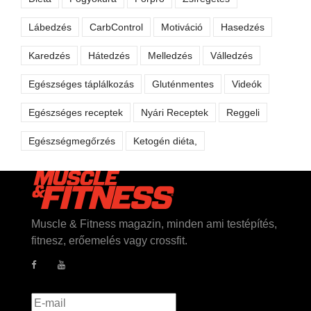
Lábedzés
CarbControl
Motiváció
Hasedzés
Karedzés
Hátedzés
Melledzés
Válledzés
Egészséges táplálkozás
Gluténmentes
Videók
Egészséges receptek
Nyári Receptek
Reggeli
Egészségmegőrzés
Ketogén diéta,
Muscle & Fitness magazin, minden ami testépítés,
fitnesz, erőemelés vagy crossfit.