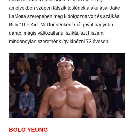
amelyekben szépen látszik testének alakulása. Jake
LaMotta szerepében még kidolgozott volt és szálkás,
Billy “The Kid” McDonnenként már jóval nagyobb
darab, mégis változatlanul szikár. azt hiszem,
mindannyian szeretnénk így kinézni 72 évesen!
BOLO YEUNG