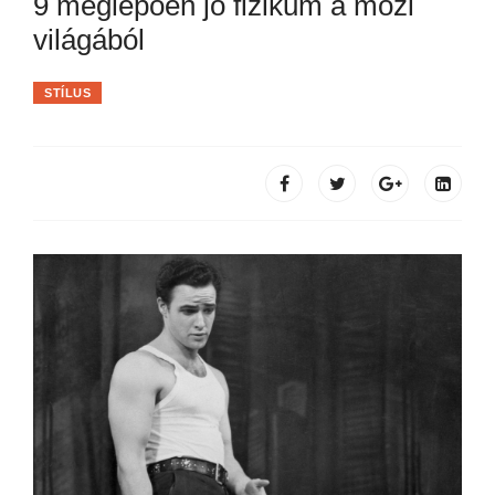
9 meglepően jó fizikum a mozi
világából
STÍLUS