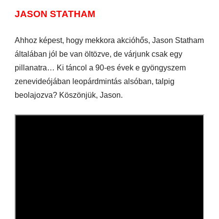
JASON STATHAM
Ahhoz képest, hogy mekkora akcióhős, Jason Statham
általában jól be van öltözve, de várjunk csak egy
pillanatra… Ki táncol a 90-es évek e gyöngyszem
zenevideójában leopárdmintás alsóban, talpig
beolajozva? Köszönjük, Jason.