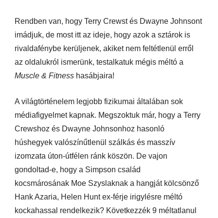
Rendben van, hogy Terry Crewst és Dwayne Johnsont
imádjuk, de most itt az ideje, hogy azok a sztárok is
rivaldafénybe kerüljenek, akiket nem feltétlenül erről
az oldalukról ismerünk, testalkatuk mégis méltó a
Muscle & Fitness
hasábjaira!
A világtörténelem legjobb fizikumai általában sok
médiafigyelmet kapnak. Megszoktuk már, hogy a Terry
Crewshoz és Dwayne Johnsonhoz hasonló
húshegyek valószínűtlenül szálkás és masszív
izomzata úton-útfélen ránk köszön. De vajon
gondoltad-e, hogy a Simpson család
kocsmárosának Moe Szyslaknak a hangját kölcsönző
Hank Azaria, Helen Hunt ex-férje irigylésre méltó
kockahassal rendelkezik? Következzék 9 méltatlanul