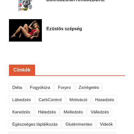
Ezüstös szépség
Címkék
Diéta
Fogyókúra
Forpro
Zsírégetés
Lábedzés
CarbControl
Motiváció
Hasedzés
Karedzés
Hátedzés
Melledzés
Válledzés
Egészséges táplálkozás
Gluténmentes
Videók