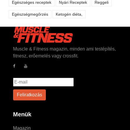
Egészséges receptek
Nyári Receptek
Reggeli
Egészségmegőrzés
Ketogén diéta,
Muscle & Fitness magazin, minden ami testépítés,
fitnesz, erőemelés vagy crossfit.
Menük
Magazin