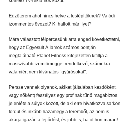
köthető TV-reklámok közül.
Edzőterem ahol nincs helye a testépítőknek? Valódi
izommentes övezet? Ki hallott már ilyet?
Mára választott félpercesünk arra enged következtetni,
hogy az Egyesült Államok számos pontján
megtalálható Planet Fitness kifejezetten kitiltja a
masszívabb izomtömeggel rendelkező, számukra
valamiért nem kívánatos "gyúrósokat".
Persze vannak olyanok, akiket (általában kezdőként,
vagy nőként) feszélyez egy profinak tűnő magabiztos
jelenléte a súlyok között, de aki erre hivatkozva sarkon
fordul és inkább hazamegy a teremből, az nem is
akarja igazán a fejlődést, és jobb is, ha otthon marad!