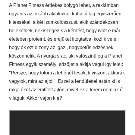
A Planet Fitness érdekes bolygó lehet, a reklámban
ugyanis az inkább aktakukac külsejű tag egyszerűen
kitessékeli a két izomkolosszust, akik szándékosan
belekötnek, nekiszegezik a kérdést, hogy ivott-e már
életében proteint, és erejüket fitogtatva közlik vele,
hogy ők ezt bizony az igazi, nagybetűs edzésnek
köszönhetik. A nyurga srác, aki valószínűleg a Planet
Fitness egyik személyi edzőjét alakítja végül így felel:
"Persze, hogy tolom a fehérjét tesók, ti viszont akkorák
vagytok, mint az ajtó!" Ezzel a lendülettel aztán ki is
rakja őket az említett ajtón, mivel ez a terem nem az ő
világuk. Akkor vajon kié?