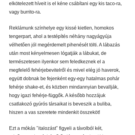
elkötelezett híveit is el kéne csábítani egy kis taco-ra,
vagy burrito-ra.
Reklámunk színhelye egy kissé kietlen, homokos
tengerpart, ahol a testépítés néhány nagyágyúja
vélhetően jól megérdemelt pihenését tölti. A lábazás
után most kényelmesen lógatják a lábukat, de
természetesen ilyenkor sem feledkeznek el a
megfelelő fehérjebevitelről és mivel elég jó haverok,
együtt dobnak be fejenként egy-egy hatalmas pohár
fehérje shake-et, és közben mindannyian bevallják,
hogy igazi fehérje-függők. A később hozzájuk
csatlakozó gyúrós társaikat is beveszik a buliba,
hiszen a vas szeretete mindenkit összeköt!
Ezt a mókás "italozást" figyeli a távolból két,