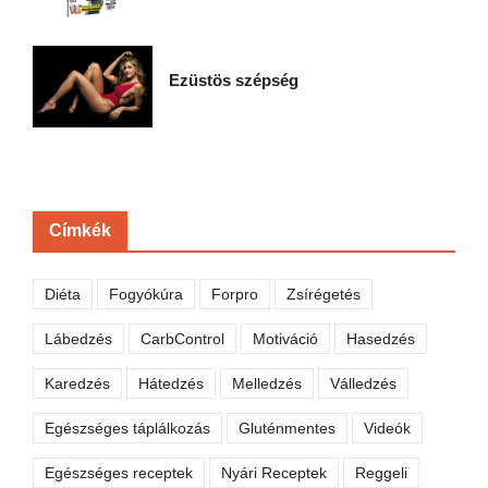
Ezüstös szépség
Címkék
Diéta
Fogyókúra
Forpro
Zsírégetés
Lábedzés
CarbControl
Motiváció
Hasedzés
Karedzés
Hátedzés
Melledzés
Válledzés
Egészséges táplálkozás
Gluténmentes
Videók
Egészséges receptek
Nyári Receptek
Reggeli