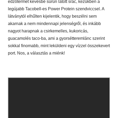
edzőtermet kevésbé sűrűn látott srác, kezükben a
legújabb Tacobell-es Power Protein szendviccsel. A
látványtól elhűlten kijelentik, hogy beszélni sem
akarnak a nem mindennapi jelenségről, és inkább
nagyot harapnak a csirkemelles, kukoricás,
guacamolés taco-ba, ami a gyorsétteremlánc szerint
sokkal finomabb, mint leküldeni egy vízzel összekevert
port. Nos, a választás a miénk!