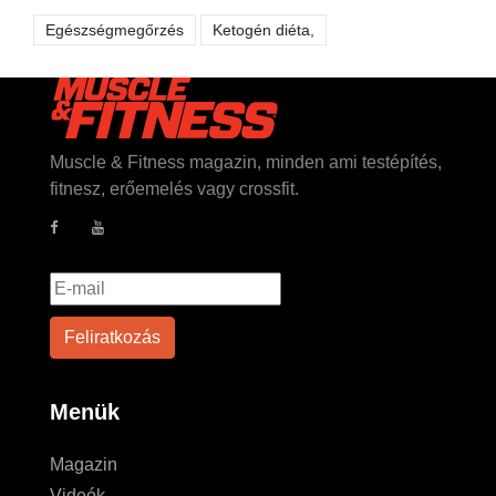
Egészségmegőrzés
Ketogén diéta,
Muscle & Fitness magazin, minden ami testépítés,
fitnesz, erőemelés vagy crossfit.
Menük
Magazin
Videók