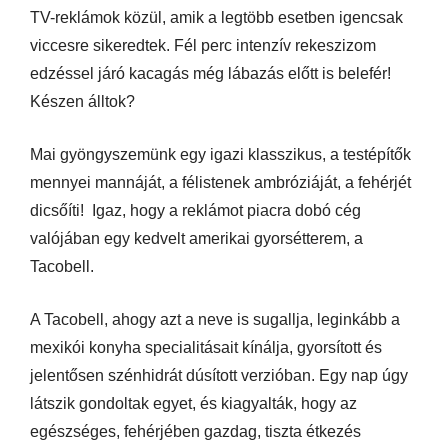
TV-reklámok közül, amik a legtöbb esetben igencsak
viccesre sikeredtek. Fél perc intenzív rekeszizom
edzéssel járó kacagás még lábazás előtt is belefér!
Készen álltok?
Mai gyöngyszemünk egy igazi klasszikus, a testépítők
mennyei mannáját, a félistenek ambróziáját, a fehérjét
dicsőíti! Igaz, hogy a reklámot piacra dobó cég
valójában egy kedvelt amerikai gyorsétterem, a
Tacobell.
A Tacobell, ahogy azt a neve is sugallja, leginkább a
mexikói konyha specialitásait kínálja, gyorsított és
jelentősen szénhidrát dúsított verzióban. Egy nap úgy
látszik gondoltak egyet, és kiagyalták, hogy az
egészséges, fehérjében gazdag, tiszta étkezés