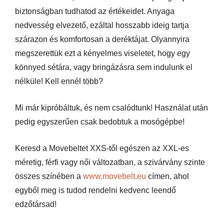
biztonságban tudhatod az értékeidet. Anyaga
nedvesség elvezető, ezáltal hosszabb ideig tartja
szárazon és komfortosan a deréktájat. Olyannyira
megszerettük ezt a kényelmes viseletet, hogy egy
könnyed sétára, vagy bringázásra sem indulunk el
nélküle! Kell ennél több?
Mi már kipróbáltuk, és nem csalódtunk! Használat után
pedig egyszerűen csak bedobtuk a mosógépbe!
Keresd a Movebeltet XXS-től egészen az XXL-es
méretig, férfi vagy női változatban, a szivárvány szinte
összes színében a
www.movebelt.eu
címen, ahol
egyből meg is tudod rendelni kedvenc leendő
edzőtársad!