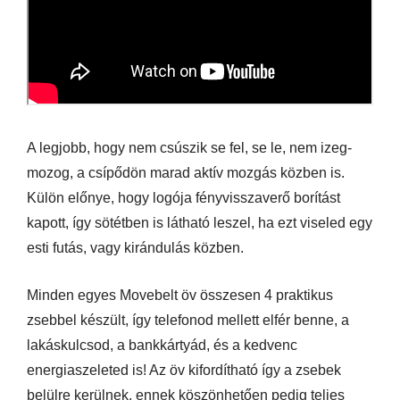
A legjobb, hogy nem csúszik se fel, se le, nem izeg-
mozog, a csípődön marad aktív mozgás közben is.
Külön előnye, hogy logója fényvisszaverő borítást
kapott, így sötétben is látható leszel, ha ezt viseled egy
esti futás, vagy kirándulás közben.
Minden egyes Movebelt öv összesen 4 praktikus
zsebbel készült, így telefonod mellett elfér benne, a
lakáskulcsod, a bankkártyád, és a kedvenc
energiaszeleted is! Az öv kifordítható így a zsebek
belülre kerülnek, ennek köszönhetően pedig teljes