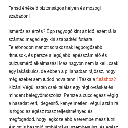
Tartsd értékeid biztonságos helyen és mozogj
szabadon!
Ismerős az érzés? Épp ragyogó kint az idő, ezért rá is
szántad magad egy kis szabadtéri futásra.
Telefonodon már ott sorakoznak legpörgősebb
ritmusok, és persze a legújabb lépésszámláló és
pulzusmérő alkalmazás! Más nagyon nem is kell, csak
egy lakáskulcs, de ebben a pillanatban rájössz, hogy
még ezeket sem tudod hova tenni! Táska a
futáshoz?
Kizárt! Végül aztán csak találsz egy régi övtáskát és
mindent belegyömöszölsz! Persze a cucc egész végig
a hasadat veri, idegesítő, kényelmetlen, végül aztán rá
is fogod az egész rossz teljesítményed és
megfogadod, hogy legközelebb a terembe mész futni!
Ám ott is hasonló problémával szembesülsz, és egész