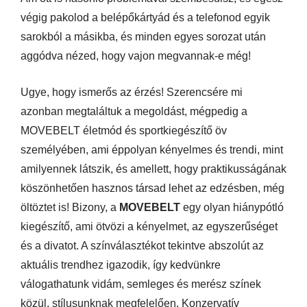
végig pakolod a belépőkártyád és a telefonod egyik
sarokból a másikba, és minden egyes sorozat után
aggódva nézed, hogy vajon megvannak-e még!
Ugye, hogy ismerős az érzés! Szerencsére mi
azonban megtaláltuk a megoldást, mégpedig a
MOVEBELT életmód és sportkiegészítő öv
személyében, ami éppolyan kényelmes és trendi, mint
amilyennek látszik, és amellett, hogy praktikusságának
köszönhetően hasznos társad lehet az edzésben, még
öltöztet is! Bizony, a
MOVEBELT
egy olyan hiánypótló
kiegészítő, ami ötvözi a kényelmet, az egyszerűséget
és a divatot. A színválasztékot tekintve abszolút az
aktuális trendhez igazodik, így kedvünkre
válogathatunk vidám, semleges és merész színek
közül, stílusunknak megfelelően. Konzervatív