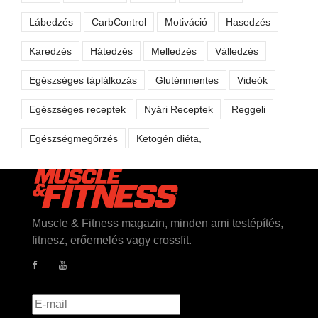
Lábedzés
CarbControl
Motiváció
Hasedzés
Karedzés
Hátedzés
Melledzés
Válledzés
Egészséges táplálkozás
Gluténmentes
Videók
Egészséges receptek
Nyári Receptek
Reggeli
Egészségmegőrzés
Ketogén diéta,
Muscle & Fitness magazin, minden ami testépítés,
fitnesz, erőemelés vagy crossfit.