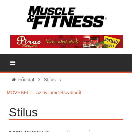
Főoldal
Stílus
MOVEBELT - az öv, ami felszabadít
Stilus