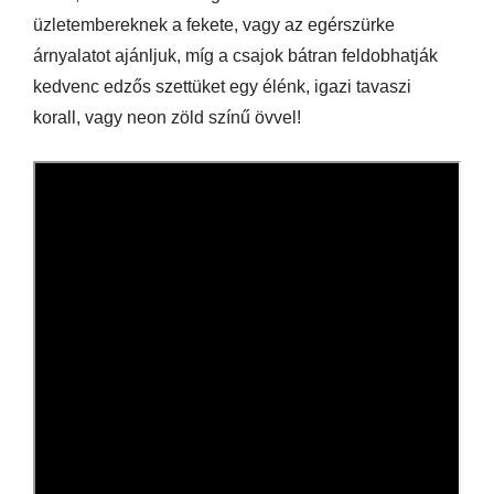
üzletembereknek a fekete, vagy az egérszürke
árnyalatot ajánljuk, míg a csajok bátran feldobhatják
kedvenc edzős szettüket egy élénk, igazi tavaszi
korall, vagy neon zöld színű övvel!