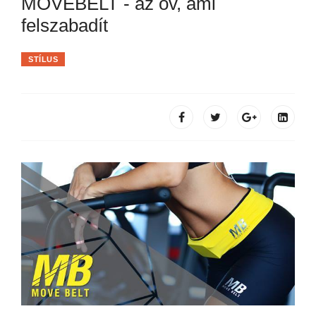
MOVEBELT - az öv, ami
felszabadít
STÍLUS