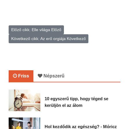
Előző cikk: Elle világa
Előző
Következő cikk: Az erő orgiája
Következő
Friss
Népszerű
10 egyszerű tipp, hogy téged se
kerüljön el az álom
Hol kezdődik az egészség? - Móricz