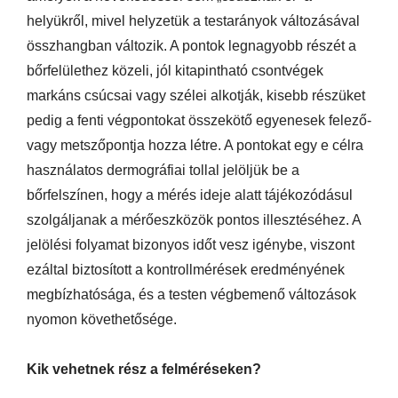
helyükről, mivel helyzetük a testarányok változásával
összhangban változik. A pontok legnagyobb részét a
bőrfelülethez közeli, jól kitapintható csontvégek
markáns csúcsai vagy szélei alkotják, kisebb részüket
pedig a fenti végpontokat összekötő egyenesek felező-
vagy metszőpontja hozza létre. A pontokat egy e célra
használatos dermográfiai tollal jelöljük be a
bőrfelszínen, hogy a mérés ideje alatt tájékozódásul
szolgáljanak a mérőeszközök pontos illesztéséhez. A
jelölési folyamat bizonyos időt vesz igénybe, viszont
ezáltal biztosított a kontrollmérések eredményének
megbízhatósága, és a testen végbemenő változások
nyomon követhetősége.
Kik vehetnek rész a felméréseken?