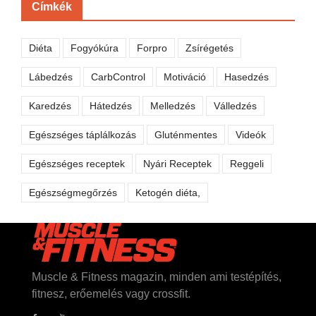
Címkék
Diéta
Fogyókúra
Forpro
Zsírégetés
Lábedzés
CarbControl
Motiváció
Hasedzés
Karedzés
Hátedzés
Melledzés
Válledzés
Egészséges táplálkozás
Gluténmentes
Videók
Egészséges receptek
Nyári Receptek
Reggeli
Egészségmegőrzés
Ketogén diéta,
Muscle & Fitness magazin, minden ami testépítés,
fitnesz, erőemelés vagy crossfit.