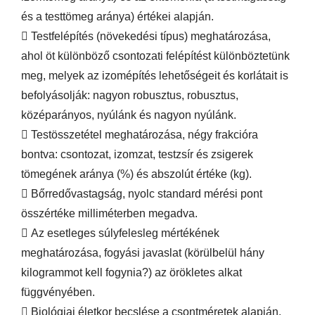
és a testtömeg aránya) értékei alapján.
 Testfelépítés (növekedési típus) meghatározása,
ahol öt különböző csontozati felépítést különböztetünk
meg, melyek az izomépítés lehetőségeit és korlátait is
befolyásolják: nagyon robusztus, robusztus,
középarányos, nyúlánk és nagyon nyúlánk.
 Testösszetétel meghatározása, négy frakcióra
bontva: csontozat, izomzat, testzsír és zsigerek
tömegének aránya (%) és abszolút értéke (kg).
 Bőrredővastagság, nyolc standard mérési pont
összértéke milliméterben megadva.
 Az esetleges súlyfelesleg mértékének
meghatározása, fogyási javaslat (körülbelül hány
kilogrammot kell fogynia?) az örökletes alkat
függvényében.
 Biológiai életkor becslése a csontméretek alapján,