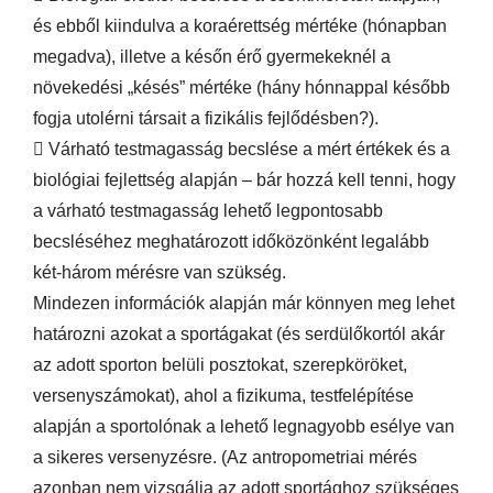
és ebből kiindulva a koraérettség mértéke (hónapban
megadva), illetve a későn érő gyermekeknél a
növekedési „késés” mértéke (hány hónnappal később
fogja utolérni társait a fizikális fejlődésben?).
 Várható testmagasság becslése a mért értékek és a
biológiai fejlettség alapján – bár hozzá kell tenni, hogy
a várható testmagasság lehető legpontosabb
becsléséhez meghatározott időközönként legalább
két-három mérésre van szükség.
Mindezen információk alapján már könnyen meg lehet
határozni azokat a sportágakat (és serdülőkortól akár
az adott sporton belüli posztokat, szerepköröket,
versenyszámokat), ahol a fizikuma, testfelépítése
alapján a sportolónak a lehető legnagyobb esélye van
a sikeres versenyzésre. (Az antropometriai mérés
azonban nem vizsgálja az adott sportághoz szükséges