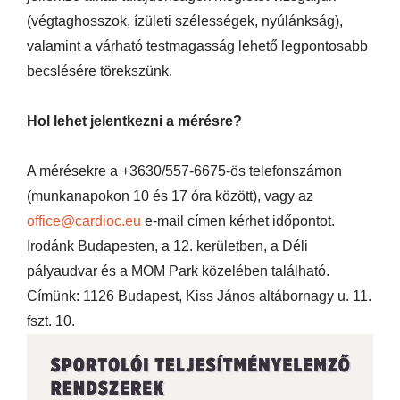
(végtaghosszok, ízületi szélességek, nyúlánkság),
valamint a várható testmagasság lehető legpontosabb
becslésére törekszünk.
Hol lehet jelentkezni a mérésre?
A mérésekre a +3630/557-6675-ös telefonszámon
(munkanapokon 10 és 17 óra között), vagy az
office@cardioc.eu
e-mail címen kérhet időpontot.
Irodánk Budapesten, a 12. kerületben, a Déli
pályaudvar és a MOM Park közelében található.
Címünk: 1126 Budapest, Kiss János altábornagy u. 11.
fszt. 10.