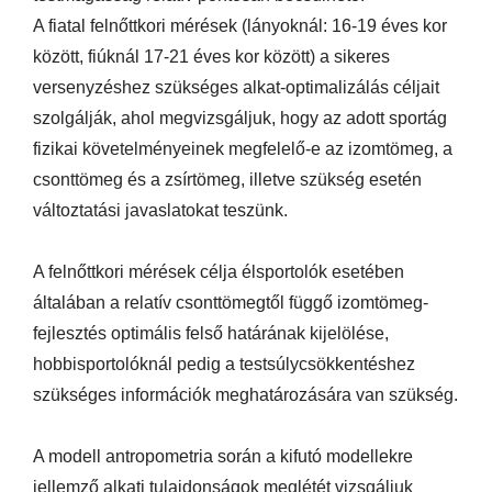
A fiatal felnőttkori mérések (lányoknál: 16-19 éves kor
között, fiúknál 17-21 éves kor között) a sikeres
versenyzéshez szükséges alkat-optimalizálás céljait
szolgálják, ahol megvizsgáljuk, hogy az adott sportág
fizikai követelményeinek megfelelő-e az izomtömeg, a
csonttömeg és a zsírtömeg, illetve szükség esetén
változtatási javaslatokat teszünk.
A felnőttkori mérések célja élsportolók esetében
általában a relatív csonttömegtől függő izomtömeg-
fejlesztés optimális felső határának kijelölése,
hobbisportolóknál pedig a testsúlycsökkentéshez
szükséges információk meghatározására van szükség.
A modell antropometria során a kifutó modellekre
jellemző alkati tulajdonságok meglétét vizsgáljuk