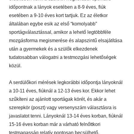
időpontnak a lányok esetében a 8-9 éves, fiúk
esetében a 9-10 éves kort tartjuk. Ez az életkor
általában egybe esik az első “komolyabb”
sportágválasztással, amikor a lehető legtöbbféle
mozgásforma megismerése és alapszintű elsajátítása
után a gyermekek és a szülők elkezdenek
tudatosabban válogatni a testmozgási lehetőségek
közül.
A serdülőkori mérések legkorábbi időpontja lányoknál
a 10-11 éves, fiúknál a 12-13 éves kor. Ekkor lehet
szűkíteni az ajánlott sportágak körét, és akár a
szerepkör (poszt) vagy versenyszám választásra is
javaslatot tenni. Lányoknál 13-14 éves korban, fiúknál
15-16 éves korban már a várható felnőttkori
testmagasság relatív pontosan becsülhető.