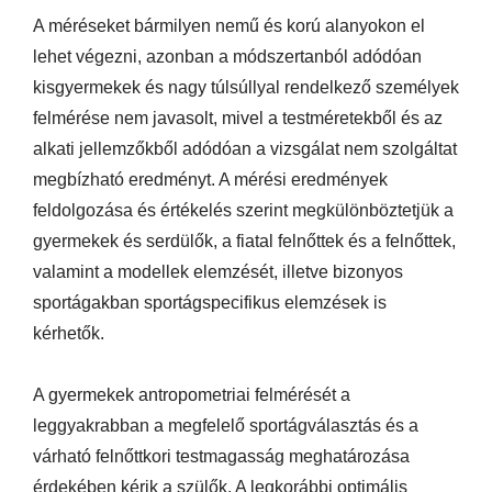
A méréseket bármilyen nemű és korú alanyokon el
lehet végezni, azonban a módszertanból adódóan
kisgyermekek és nagy túlsúllyal rendelkező személyek
felmérése nem javasolt, mivel a testméretekből és az
alkati jellemzőkből adódóan a vizsgálat nem szolgáltat
megbízható eredményt. A mérési eredmények
feldolgozása és értékelés szerint megkülönböztetjük a
gyermekek és serdülők, a fiatal felnőttek és a felnőttek,
valamint a modellek elemzését, illetve bizonyos
sportágakban sportágspecifikus elemzések is
kérhetők.
A gyermekek antropometriai felmérését a
leggyakrabban a megfelelő sportágválasztás és a
várható felnőttkori testmagasság meghatározása
érdekében kérik a szülők. A legkorábbi optimális