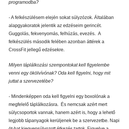
programodba?
- A felkészülésem elején sokat súlyzózok. Általában
alapgyakoratok jelentik az edzéseim gerincét.
Guggolás, fekvenyomás, felhúzás, evezés. A
felkészülés második felében azonban áttérek a
CrossFit jellegű edzésekre.
Milyen táplálkozási szempontokat kell figyelembe
venni egy ökölvívónak? Oda kell figyelni, hogy mit
juttat a szervezetébe?
- Mindenképpen oda kell figyelni egy boxolónak a
megfelelő táplálkozásra. És nemcsak azért mert
súlycsoportok vannak, hanem azért is, hogy a lehető
legjobb tápanyagok kerüljenek be a szervezetbe. Napi
öt-hat kiegyensúlyozott étkezés tartok. Figyelve a