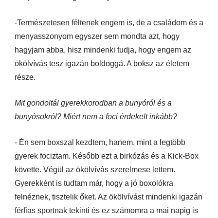
-Természetesen féltenek engem is, de a családom és a
menyasszonyom egyszer sem mondta azt, hogy
hagyjam abba, hisz mindenki tudja, hogy engem az
ökölvívás tesz igazán boldoggá. A boksz az életem
része.
Mit gondoltál gyerekkorodban a bunyóról és a
bunyósokról? Miért nem a foci érdekelt inkább?
- Én sem boxszal kezdtem, hanem, mint a legtöbb
gyerek fociztam. Később ezt a birkózás és a Kick-Box
követte. Végül az ökölvívás szerelmese lettem.
Gyerekként is tudtam már, hogy a jó boxolókra
felnéznek, tisztelik őket. Az ökölvívást mindenki igazán
férfias sportnak tekinti és ez számomra a mai napig is