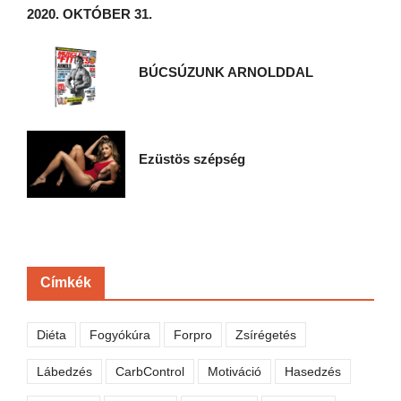
2020. OKTÓBER 31.
BÚCSÚZUNK ARNOLDDAL
Ezüstös szépség
Címkék
Diéta
Fogyókúra
Forpro
Zsírégetés
Lábedzés
CarbControl
Motiváció
Hasedzés