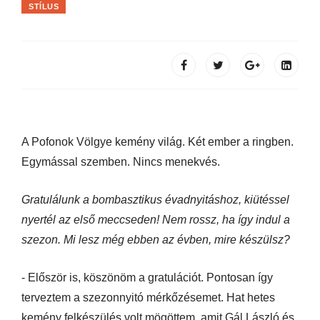
STÍLUS
A Pofonok Völgye kemény világ. Két ember a ringben.
Egymással szemben. Nincs menekvés.
Gratulálunk a bombasztikus évadnyitáshoz, kiütéssel
nyertél az első meccseden! Nem rossz, ha így indul a
szezon. Mi lesz még ebben az évben, mire készülsz?
- Először is, köszönöm a gratulációt. Pontosan így
terveztem a szezonnyitó mérkőzésemet. Hat hetes
kemény felkészülés volt mögöttem, amit Gál László és