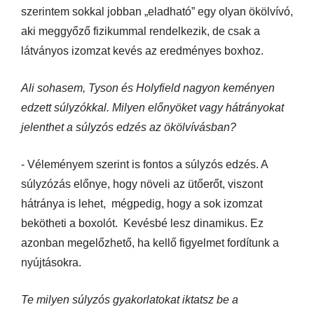
szerintem sokkal jobban „eladható” egy olyan ökölvívó,
aki meggyőző fizikummal rendelkezik, de csak a
látványos izomzat kevés az eredményes boxhoz.
Ali sohasem, Tyson és Holyfield nagyon keményen
edzett súlyzókkal. Milyen előnyöket vagy hátrányokat
jelenthet a súlyzós edzés az ökölvívásban?
- Véleményem szerint is fontos a súlyzós edzés. A
súlyzózás előnye, hogy növeli az ütőerőt, viszont
hátránya is lehet, mégpedig, hogy a sok izomzat
bekötheti a boxolót. Kevésbé lesz dinamikus. Ez
azonban megelőzhető, ha kellő figyelmet fordítunk a
nyújtásokra.
Te milyen súlyzós gyakorlatokat iktatsz be a