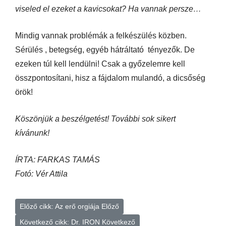
viseled el ezeket a kavicsokat? Ha vannak persze…
Mindig vannak problémák a felkészülés közben.
Sérülés , betegség, egyéb hátráltató tényezők. De
ezeken túl kell lendülni! Csak a győzelemre kell
összpontosítani, hisz a fájdalom mulandó, a dicsőség
örök!
Köszönjük a beszélgetést! További sok sikert
kívánunk!
ÍRTA: FARKAS TAMÁS
Fotó: Vér Attila
Előző cikk: Az erő orgiája
Előző
Következő cikk: Dr. IRON
Következő