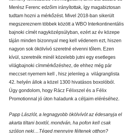
Merész Ferenc edzőim irányítottak, így magabiztosan
tudtam hozni a mérkőzést. Mivel 2018-ban sikerült
megszereznem többek között a WBO Interkontinentális
bajnoki címét nagyközépsúlyban, ezért az év közepe
táján minden bizonnyal meg kell védenem ezt, hiszen
nagyon sok ökölvívó szeretné elvenni tőlem. Ezen
kívül, szeretnék minél közelebb jutni egy esetleges
világbajnoki címmérkőzéshez, de ehhez még pár
meccset nyernem kell , hisz jelenleg a világranglista
42. helyén állok a közel 1300 hivatásos boxolóból.
Úgy gondolom, hogy Rácz Félixszel és a Félix
Promotionnal jó úton haladunk a céljaim eléréséhez.
Papp Lászlót, a legnagyobb ökölvívót az édesanyja el
akarta tiltani boxtól, mondván, ha pofon kell csak
szóljon neki…Téged mennyire féltenek otthon?