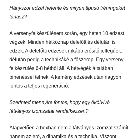
Hányszor edzel hetente és milyen típusú tréningeket
tartasz?
A versenyfelkészülésem során, egy héten 10 edzést
végzek. Minden hétköznap délelőtt és délután is
edzek. A délelőtti edzések inkább erősítő jellegűek,
délután pedig a technikáké a főszerep. Egy verseny
felkészülés 6-8 hétből áll. A hétvégék általában
pihenéssel telnek. A kemény edzések után nagyon
fontos a teljes regeneráció.
Szerinted mennyire fontos, hogy egy ökölvívó
látványos izomzattal rendelkezzen?
Alapvetően a boxban nem a látványos izomzat számít,
hanem az erő, a dinamika és a technika. Viszont