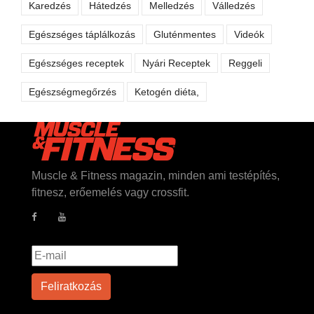
Karedzés
Hátedzés
Melledzés
Válledzés
Egészséges táplálkozás
Gluténmentes
Videók
Egészséges receptek
Nyári Receptek
Reggeli
Egészségmegőrzés
Ketogén diéta,
Muscle & Fitness magazin, minden ami testépítés,
fitnesz, erőemelés vagy crossfit.