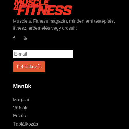
Muscle & Fitness magazin, minden ami testépítés,
fitnesz, erőemelés vagy crossfit.
Menük
Magazin
Videók
Edzés
Táplálkozás