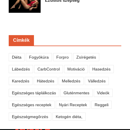
Ezüstös szépség
Címkék
Diéta
Fogyókúra
Forpro
Zsírégetés
Lábedzés
CarbControl
Motiváció
Hasedzés
Karedzés
Hátedzés
Melledzés
Válledzés
Egészséges táplálkozás
Gluténmentes
Videók
Egészséges receptek
Nyári Receptek
Reggeli
Egészségmegőrzés
Ketogén diéta,