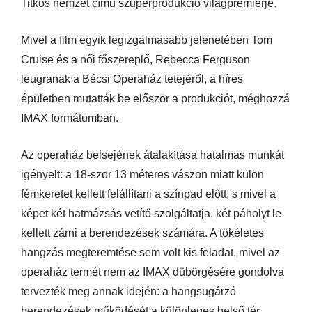
Titkos nemzet című szuperprodukció világpremierje.
Mivel a film egyik legizgalmasabb jelenetében Tom
Cruise és a női főszereplő, Rebecca Ferguson
leugranak a Bécsi Operaház tetejéről, a híres
épületben mutatták be először a produkciót, méghozzá
IMAX formátumban.
Az operaház belsejének átalakítása hatalmas munkát
igényelt: a 18-szor 13 méteres vászon miatt külön
fémkeretet kellett felállítani a színpad előtt, s mivel a
képet két hatmázsás vetítő szolgáltatja, két páholyt le
kellett zárni a berendezések számára. A tökéletes
hangzás megteremtése sem volt kis feladat, mivel az
operaház termét nem az IMAX dübörgésére gondolva
tervezték meg annak idején: a hangsugárzó
berendezések működését a különleges belső tér