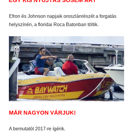
EGY KIS NYÚJTÁS SOSEM ÁRT
Efron és Johnson napjaik oroszlánrészét a forgatás
helyszínén, a floridai Roca Batonban töltik.
MÁR NAGYON VÁRJUK!
A bemutatót 2017-re ígérik.