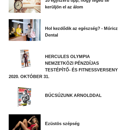
10 egyszerű tipp, hogy téged se
kerüljön el az álom
Hol kezdődik az egészség? - Móricz
Dental
HERCULES OLYMPIA
NEMZETKÖZI PÉNZDÍJAS
TESTÉPÍTŐ- ÉS FITNESSVERSENY
2020. OKTÓBER 31.
BÚCSÚZUNK ARNOLDDAL
Ezüstös szépség