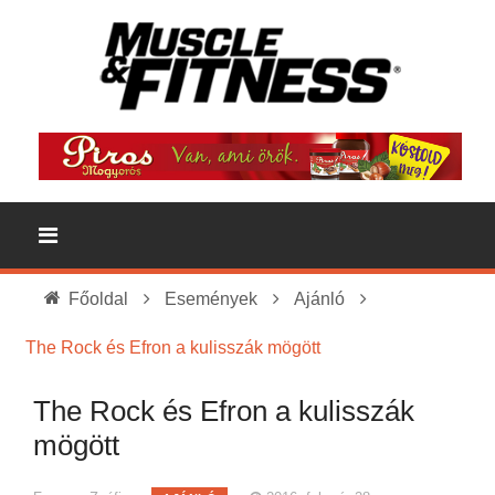
Főoldal
Események
Ajánló
The Rock és Efron a kulisszák mögött
The Rock és Efron a kulisszák
mögött