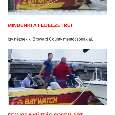
MINDENKI A FEDÉLZETRE!
Így néznek ki Broward County mentőcsónakjai.