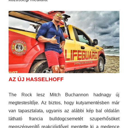
AZ ÚJ HASSELHOFF
The Rock lesz Mitch Buchannon hadnagy új
megtestesítője. Az biztos, hogy kutyamentésben már
van tapasztalata, ugyanis az alábbi kép bal oldalán
látható francia bulldogcsemetét szuperhősöket
megszégyenítő reakcióidővel mentette ki a medence