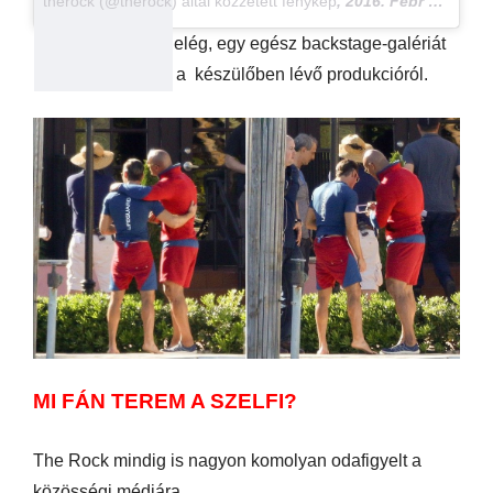
therock (@therock) által közzétett fénykép
,
2016. Febr 22., 15:23 PST
Ha ez nem volna elég, egy egész backstage-galériát
is összeállítottunk a készülőben lévő produkcióról.
MI FÁN TEREM A SZELFI?
The Rock mindig is nagyon komolyan odafigyelt a
közösségi médiára.