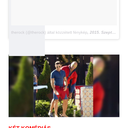
therock (@therock) által közzétett fénykép
,
2015. Szept 7., 15:35 PDT