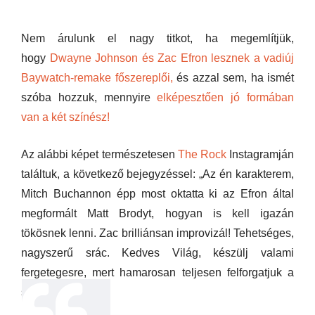
Nem árulunk el nagy titkot, ha megemlítjük,
hogy
Dwayne Johnson és Zac Efron lesznek a vadiúj
Baywatch-remake főszereplői,
és azzal sem, ha ismét
szóba hozzuk, mennyire
elképesztően jó formában
van a két színész!
Az alábbi képet természetesen
The Rock
Instagramján
találtuk, a következő bejegyzéssel: „Az én karakterem,
Mitch Buchannon épp most oktatta ki az Efron által
megformált Matt Brodyt, hogyan is kell igazán
tökösnek lenni. Zac brilliánsan improvizál! Tehetséges,
nagyszerű srác. Kedves Világ, készülj valami
fergetegesre, mert hamarosan teljesen felforgatjuk a
strandot!”