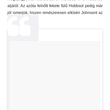
aljáról. Az azóta felnőtt fekete fülű Hobbsot pedig már
jól ismerjük, hiszen rendszeresen elkíséri Johnsont az
edzésekre.