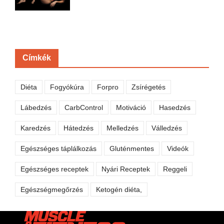
Címkék
Diéta
Fogyókúra
Forpro
Zsírégetés
Lábedzés
CarbControl
Motiváció
Hasedzés
Karedzés
Hátedzés
Melledzés
Válledzés
Egészséges táplálkozás
Gluténmentes
Videók
Egészséges receptek
Nyári Receptek
Reggeli
Egészségmegőrzés
Ketogén diéta,