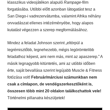
klasszikus videojátékon alapuló
Rampage
-film
forgatásába. Utóbbi előtt azonban látogatást tesz a
San Diego-i vadrezervátumba, valamint Afrika néhány
orvvadászat ellenes intézéményébe, hogy alapos
kutatást végezzen a szerep megformálásához.
Mindez a feladat Johnson szerint „eltörpül a
legrémisztőbb, legnehezebb, mégis legörömtelibb
feladathoz képest, ami nem más, mint az apaszerep.” A
másik legnagyobb kitüntetés, ami az utóbbi időben
érte, saját bevallása szerint legújabb Muscle & Fitness
fotózása volt!
Február/márciusi számunkban nem
csak a címlapon, de vendégszerkesztőként is,
összesen több mint 20 oldalon találkozhattok vele!
Történelmi pillanatra készüljetek!