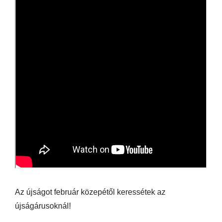
Az újságot február közepétől keressétek az
újságárusoknál!