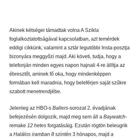
Akinek kétségei támadtak volna A Szikla
foglalkoztatottságával kapcsolatban, azt temérdek
eddigi cikkünk, valamint a sztár legutóbbi Insta-posztja
bizonyára meggyőzi majd. Aki követi, tudja, hogy a
telefonján minden egyes napon hajnali 4-re állítja az
ébresztőt, aminek fő oka, hogy mindenképpen
formában kell maradnia, hogy beleférjen saját szűkre
szabott menetrendjébe.
Jelenleg az HBO-s
Ballers
-sorozat 2. évadjának
befejezésén dolgozik, majd meg sem áll a
Baywatch-
remake
12 hetes
forgatásáig
.
Ezután rögtön beleugrik
a
Halálos iramban 8
szintén 3 hónapos, majd a