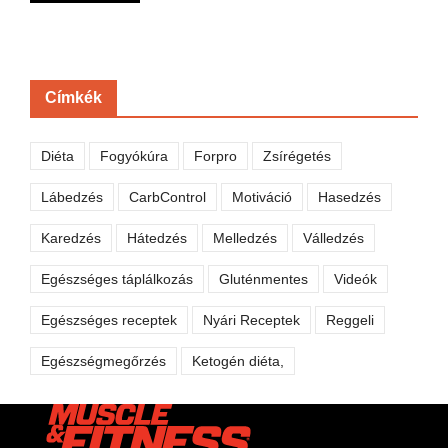
Címkék
Diéta
Fogyókúra
Forpro
Zsírégetés
Lábedzés
CarbControl
Motiváció
Hasedzés
Karedzés
Hátedzés
Melledzés
Válledzés
Egészséges táplálkozás
Gluténmentes
Videók
Egészséges receptek
Nyári Receptek
Reggeli
Egészségmegőrzés
Ketogén diéta,