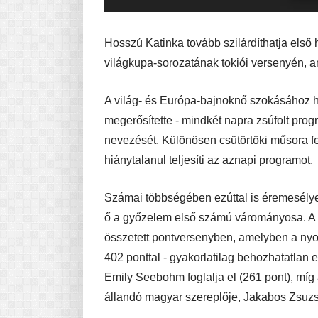
Hosszú Katinka tovább szilárdíthatja első 
világkupa-sorozatának tokiói versenyén, 
A világ- és Európa-bajnoknő szokásához hí
megerősítette - mindkét napra zsúfolt prog
nevezését. Különösen csütörtöki műsora fe
hiánytalanul teljesíti az aznapi programot.
Számai többségében ezúttal is éremesély
ő a győzelem első számú várományosa. A d
összetett pontversenyben, amelyben a nyolc
402 ponttal - gyakorlatilag behozhatatlan 
Emily Seebohm foglalja el (261 pont), míg
állandó magyar szereplője, Jakabos Zsuzs