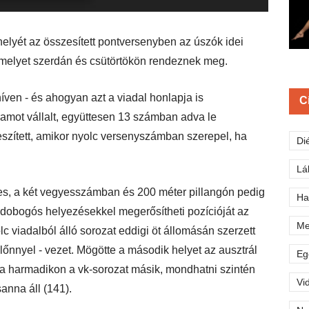
helyét az összesített pontversenyben az úszók idei
amelyet szerdán és csütörtökön rendeznek meg.
ven - és ahogyan azt a viadal honlapja is
C
ramot vállalt, együttesen 13 számban adva le
szített, amikor nyolc versenyszámban szerepel, ha
Di
Lá
es, a két vegyesszámban és 200 méter pillangón pedig
Ha
obogós helyezésekkel megerősítheti pozícióját az
Me
 viadalból álló sorozat eddigi öt állomásán szerzett
előnnyel - vezet. Mögötte a második helyet az ausztrál
Eg
 a harmadikon a vk-sorozat másik, mondhatni szintén
Vi
anna áll (141).