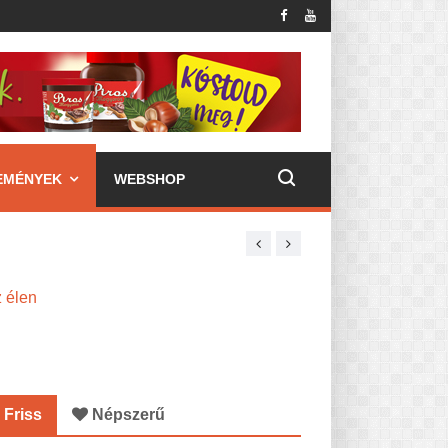
EMÉNYEK
WEBSHOP
z élen
Friss
Népszerű