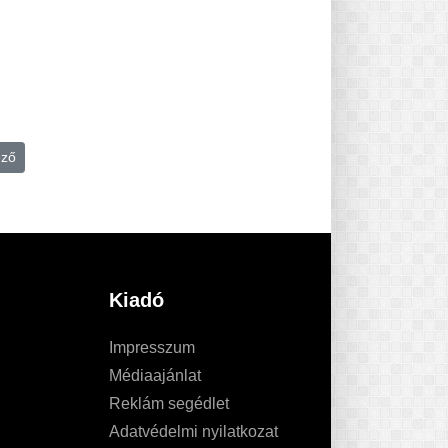
ező
Kiadó
Impresszum
Médiaajánlat
Reklám segédlet
Adatvédelmi nyilatkozat