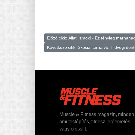
Előző cikk: Állati izmok! - Ez tényleg marhana
Következő cikk: Skóciai torna vb: Hidvégi döntő
Muscle & Fitness magazin, minden
ami testépítés, fitnesz, erőemelés
vagy crossfit.