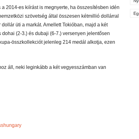
Ny
a 2014-es kiírást is megnyerte, ha összesítésben idén
Eg
nemzetközi szövetség által összesen kétmillió dollárral
 dollár üti a markát. Amellett Tokióban, majd a két
dohai (2-3.) és dubaji (6-7.) versenyen jelentősen
kupa-összkollekciót jelenleg 214 medál alkotja, ezen
thoz áll, neki leginkább a két vegyesszámban van
sshungary