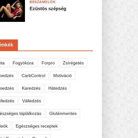
BESZÁMOLÓK
Ezüstös szépség
ímkék
éta
Fogyókúra
Forpro
Zsírégetés
bedzés
CarbControl
Motiváció
sedzés
Karedzés
Hátedzés
lledzés
Válledzés
észséges táplálkozás
Gluténmentes
deók
Egészséges receptek