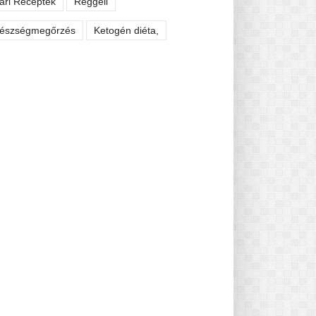
ári Receptek
Reggeli
észségmegőrzés
Ketogén diéta,