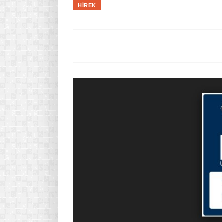
HÍREK
Pasta-túra - avagy A TÉSZTA
MINDENNAPI KENYERÜNK
A karácsonyról dióhéjban