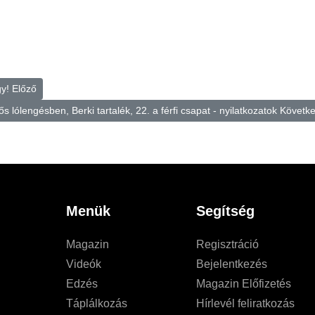
gy!
Előző
s lólengésben, Berki tartalék, 22. a férfi csapat - nyilatkozatok
Követk
Menük
Segítség
Magazin
Regisztráció
Videók
Bejelentkezés
Edzés
Magazin Előfizetés
Táplálkozás
Hírlevél feliratkozás