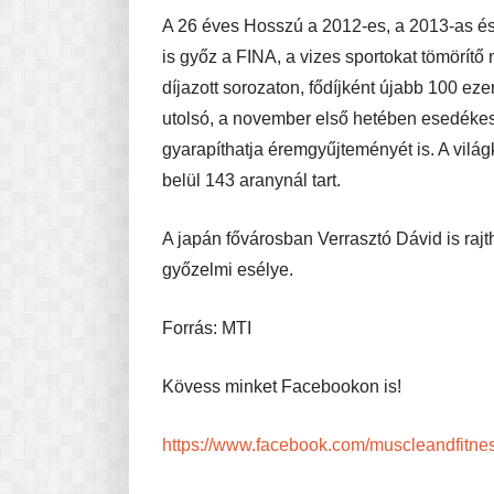
A 26 éves Hosszú a 2012-es, a 2013-as és 
is győz a FINA, a vizes sportokat tömörítő 
díjazott sorozaton, fődíjként újabb 100 ezer
utolsó, a november első hetében esedékes 
gyarapíthatja éremgyűjteményét is. A világ
belül 143 aranynál tart.
A japán fővárosban Verrasztó Dávid is raj
győzelmi esélye.
Forrás: MTI
Kövess minket Facebookon is!
https://www.facebook.com/muscleandfitne