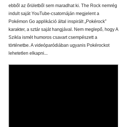
ebből az őrületből sem maradhat ki. The Rock nemrég
indult saját YouTube-csatornáján megjelent a
Pokémon Go applikáció által inspirált „Pokérock”
karakter, a sztár saját hangjával. Nem meglepő, hogy A
Szikla ismét humoros csavart csempészett a
történetbe. A videóparódiában ugyanis Pokérockot
lehetetlen elkapni...