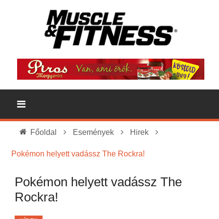
Főoldal
Események
Hirek
Pokémon helyett vadássz The Rockra!
Pokémon helyett vadássz The
Rockra!