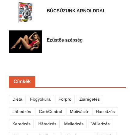
BÚCSÚZUNK ARNOLDDAL
Ezüstös szépség
Címkék
Diéta
Fogyókúra
Forpro
Zsírégetés
Lábedzés
CarbControl
Motiváció
Hasedzés
Karedzés
Hátedzés
Melledzés
Válledzés