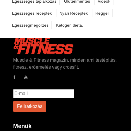
Egészséges táplálkozás
Gluténmentes
Videók
Egészséges receptek
Nyári Receptek
Reggeli
Egészségmegőrzés
Ketogén diéta,
Muscle & Fitness magazin, minden ami testépítés,
fitnesz, erőemelés vagy crossfit.
Menük