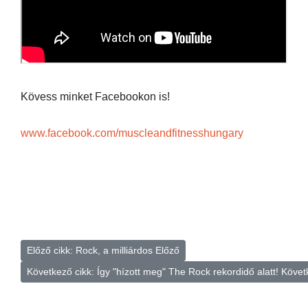
Kövess minket Facebookon is!
www.facebook.com/muscleandfitnesshungary
Előző cikk: Rock, a milliárdos
Előző
Következő cikk: Így "hízott meg" The Rock rekordidő alatt!
Követ