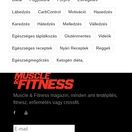
Lábedzés
CarbControl
Motiváció
Hasedzés
Karedzés
Hátedzés
Melledzés
Válledzés
Egészséges táplálkozás
Gluténmentes
Videók
Egészséges receptek
Nyári Receptek
Reggeli
Egészségmegőrzés
Ketogén diéta,
Muscle & Fitness magazin, minden ami testépítés,
fitnesz, erőemelés vagy crossfit.