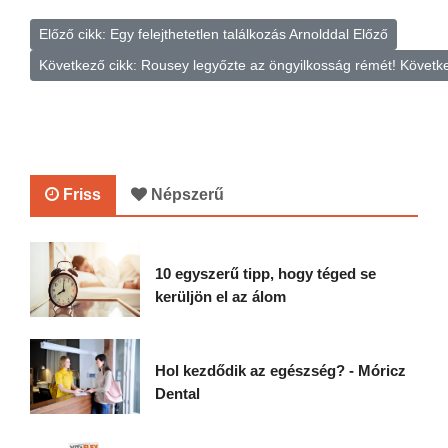
Előző cikk: Egy felejthetetlen találkozás Arnolddal
Előző
Következő cikk: Rousey legyőzte az öngyilkosság rémét!
Követk
Friss
Népszerű
10 egyszerű tipp, hogy téged se
kerüljön el az álom
Hol kezdődik az egészség? - Móricz
Dental