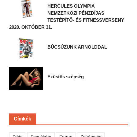
HERCULES OLYMPIA
NEMZETKÖZI PÉNZDÍJAS
TESTÉPÍTŐ- ÉS FITNESSVERSENY
2020. OKTÓBER 31.
BÚCSÚZUNK ARNOLDDAL
Ezüstös szépség
Címkék
Diéta
Fogyókúra
Forpro
Zsírégetés