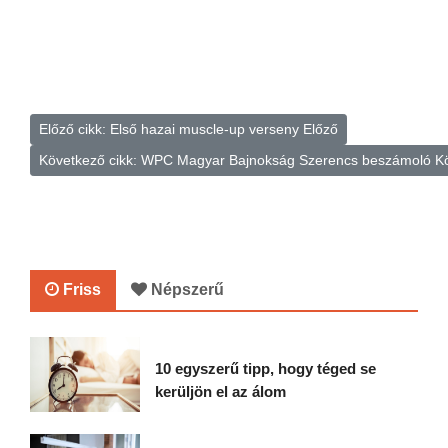
Előző cikk: Első hazai muscle-up verseny
Előző
Következő cikk: WPC Magyar Bajnokság Szerencs beszámoló
K
Friss
Népszerű
10 egyszerű tipp, hogy téged se
kerüljön el az álom