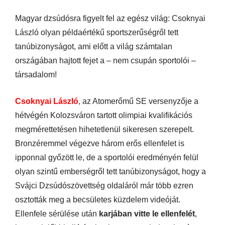
Magyar dzsúdósra figyelt fel az egész világ: Csoknyai
László olyan példaértékű sportszerűségről tett
tanúbizonyságot, ami előtt a világ számtalan
országában hajtott fejet a – nem csupán sportolói –
társadalom!
Csoknyai László
, az Atomerőmű SE versenyzője a
hétvégén Kolozsváron tartott olimpiai kvalifikációs
megmérettetésen hihetetlenül sikeresen szerepelt.
Bronzéremmel végezve három erős ellenfelet is
ipponnal győzött le, de a sportolói eredményén felül
olyan szintű emberségről tett tanúbizonyságot, hogy a
Svájci Dzsúdószövettség oldaláról már több ezren
osztották meg a becsületes küzdelem videóját.
Ellenfele sérülése után
karjában vitte le ellenfelét
,