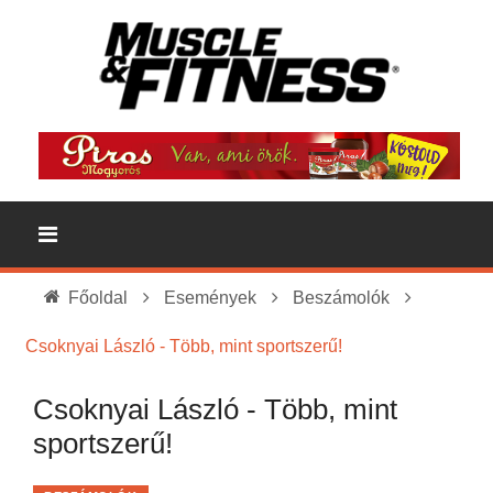
Főoldal
Események
Beszámolók
Csoknyai László - Több, mint sportszerű!
Csoknyai László - Több, mint
sportszerű!