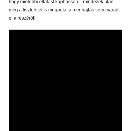
hogy mielőbbi ellátást kaphasson – mindezek után
még a tiszteletet is megadta: a meghajlás sem maradt
el a részéről!