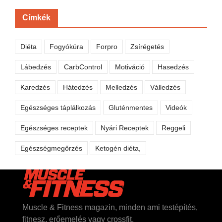
Címkék
Diéta
Fogyókúra
Forpro
Zsírégetés
Lábedzés
CarbControl
Motiváció
Hasedzés
Karedzés
Hátedzés
Melledzés
Válledzés
Egészséges táplálkozás
Gluténmentes
Videók
Egészséges receptek
Nyári Receptek
Reggeli
Egészségmegőrzés
Ketogén diéta,
Muscle & Fitness magazin, minden ami testépítés,
fitnesz, erőemelés vagy crossfit.