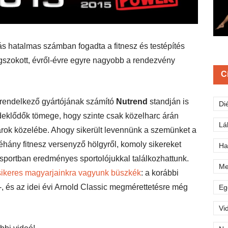
ás hatalmas számban fogadta a fitnesz és testépítés
egszokott, évről-évre egyre nagyobb a rendezvény
C
 rendelkező gyártójának számító
Nutrend
standján is
Di
rdeklődők tömege, hogy szinte csak közelharc árán
Lá
sztárok közelébe. Ahogy sikerült levennünk a szemünket a
hány fitnesz versenyző hölgyről, komoly sikereket
Ha
ősportban eredményes sportolójukkal találkozhattunk.
Me
sikeres magyarjainkra vagyunk büszkék
: a korábbi
-, és az idei évi Arnold Classic megmérettetésre még
Eg
Vi