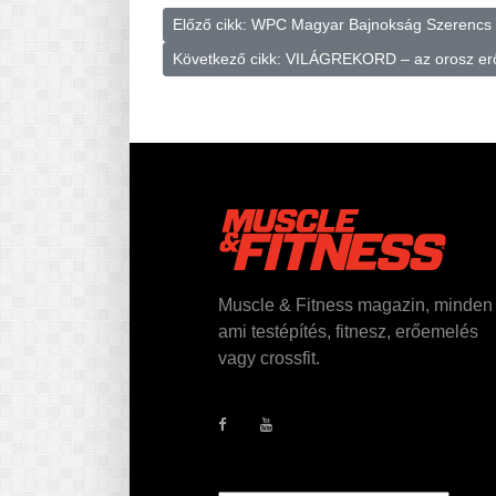
Előző cikk: WPC Magyar Bajnokság Szerenc
Következő cikk: VILÁGREKORD – az orosz er
Muscle & Fitness magazin, minden
ami testépítés, fitnesz, erőemelés
vagy crossfit.