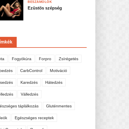
BESZÁMOLÓK
Ezüstös szépség
ímkék
éta
Fogyókúra
Forpro
Zsírégetés
bedzés
CarbControl
Motiváció
sedzés
Karedzés
Hátedzés
lledzés
Válledzés
észséges táplálkozás
Gluténmentes
deók
Egészséges receptek