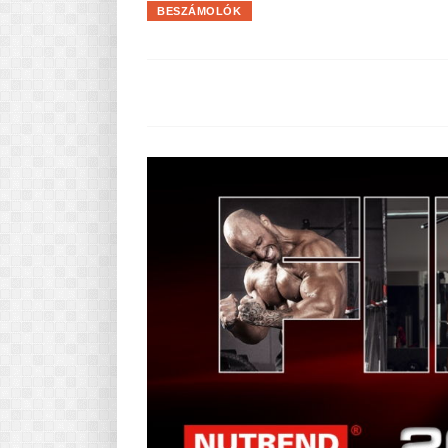
BESZÁMOLÓK
Pasta-túra - avagy A TÉSZTA
MINDENNAPI KENYERÜNK
A karácsonyról dióhéjban