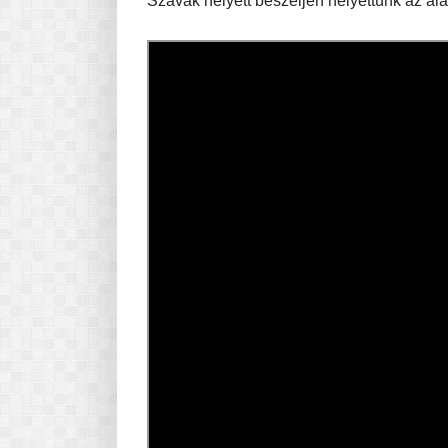
Szavak helyett beszéljen helyettünk az alá