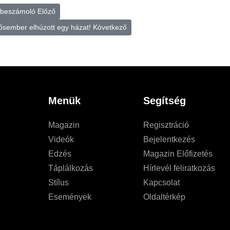
s beszámoló
Előző
ősember elhúzott egy házat!
Következő
Menük
Segítség
Magazin
Regisztráció
Videók
Bejelentkezés
Edzés
Magazin Előfizetés
Táplálkozás
Hírlevél feliratkozás
Stílus
Kapcsolat
Események
Oldaltérkép