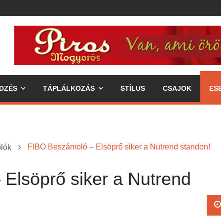
DZÉS
TÁPLÁLKOZÁS
STÍLUS
CSAJOK
ES
FIBO Beszámoló – Elsöprő siker a Nutrend standon!
lók
Elsöprő siker a Nutrend
ipp az egészséges életmódhoz
élkereszben a váll
 annak fogyasztásával járó előnyök