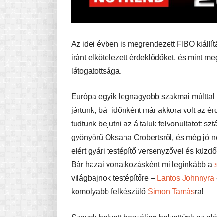
Az idei évben is megrendezett FIBO kiállít
iránt elkötelezett érdeklődőket, és mint m
látogatottsága.
Európa egyik legnagyobb szakmai múlttal
jártunk, bár időnként már akkora volt az é
tudtunk bejutni az általuk felvonultatott 
gyönyörű Oksana Orobertsről, és még jó né
elért gyári testépítő versenyzővel és küzd
Bár hazai vonatkozásként mi leginkább a
világbajnok testépítőre –
Lantos Johnnyra
komolyabb felkészülő
Simon Tamás
ra!