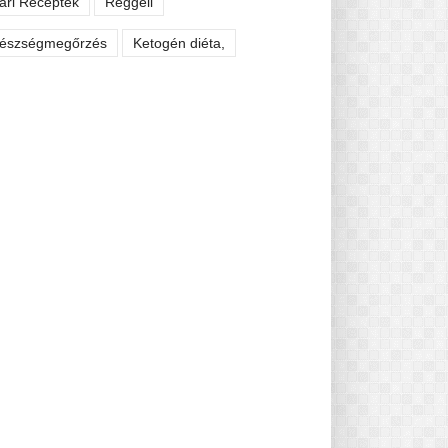
ári Receptek
Reggeli
észségmegőrzés
Ketogén diéta,