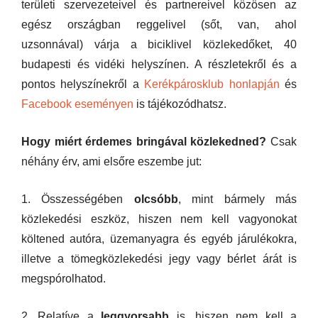
területi szervezeteivel és partnereivel közösen az
egész országban reggelivel (sőt, van, ahol
uzsonnával) várja a biciklivel közlekedőket, 40
budapesti és vidéki helyszínen. A részletekről és a
pontos helyszínekről a
Kerékpárosklub honlapján
és
Facebook eseményen
is tájékozódhatsz.
Hogy miért érdemes bringával közlekedned?
Csak
néhány érv, ami elsőre eszembe jut:
1. Összességében
olcsóbb
, mint bármely más
közlekedési eszköz, hiszen nem kell vagyonokat
költened autóra, üzemanyagra és egyéb járulékokra,
illetve a tömegközlekedési jegy vagy bérlet árát is
megspórolhatod.
2. Relatíve a
leggyorsabb
is, hiszen nem kell a