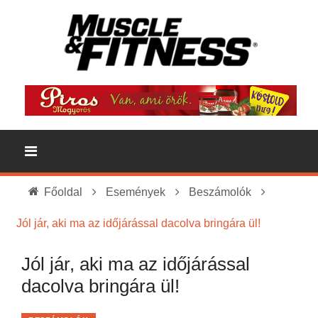
Főoldal
Események
Beszámolók
Jól jár, aki ma az időjárással dacolva bringára ül!
Jól jár, aki ma az időjárással
dacolva bringára ül!