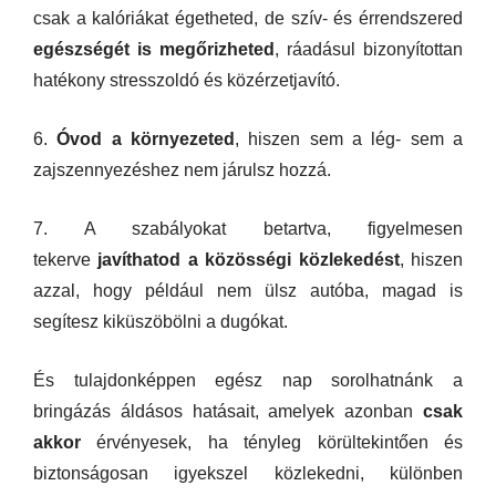
csak a kalóriákat égetheted, de szív- és érrendszered
egészségét is megőrizheted
, ráadásul bizonyítottan
hatékony stresszoldó és közérzetjavító.
6.
Óvod a környezeted
, hiszen sem a lég- sem a
zajszennyezéshez nem járulsz hozzá.
7. A szabályokat betartva, figyelmesen
tekerve
javíthatod a közösségi közlekedést
, hiszen
azzal, hogy például nem ülsz autóba, magad is
segítesz kiküszöbölni a dugókat.
És tulajdonképpen egész nap sorolhatnánk a
bringázás áldásos hatásait, amelyek azonban
csak
akkor
érvényesek, ha tényleg körültekintően és
biztonságosan igyekszel közlekedni, különben