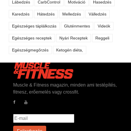
Lábedzés
CarbControl
Motiváció
Hasedzés
Karedzés
Hátedzés
Melledzés
Válledzés
Egészséges táplálkozás
Gluténmentes
Videók
Egészséges receptek
Nyári Receptek
Reggeli
Egészségmegőrzés
Ketogén diéta,
Muscle & Fitness magazin, minden ami testépítés,
fitnesz, erőemelés vagy crossfit.