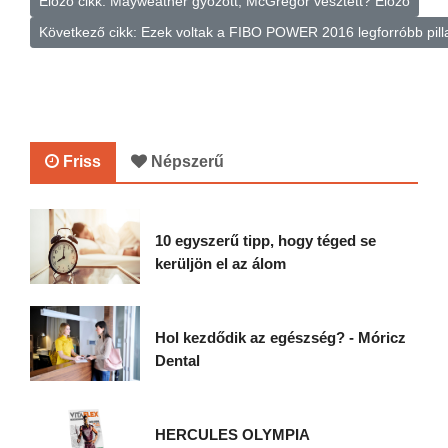
Előző cikk: Mayweather győzött, McGregor vesztett?
Előző
Következő cikk: Ezek voltak a FIBO POWER 2016 legforróbb pill
Friss
Népszerű
10 egyszerű tipp, hogy téged se
kerüljön el az álom
Hol kezdődik az egészség? - Móricz
Dental
HERCULES OLYMPIA