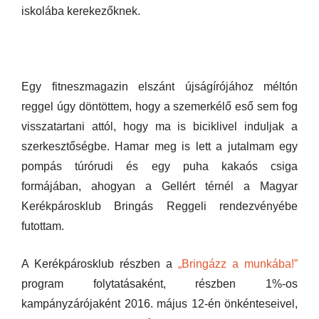
iskolába kerekezőknek.
Egy fitneszmagazin elszánt újságírójához méltón
reggel úgy döntöttem, hogy a szemerkélő eső sem fog
visszatartani attól, hogy ma is biciklivel induljak a
szerkesztőségbe. Hamar meg is lett a jutalmam egy
pompás túrórudi és egy puha kakaós csiga
formájában, ahogyan a Gellért térnél a Magyar
Kerékpárosklub Bringás Reggeli rendezvényébe
futottam.
A Kerékpárosklub részben a
„Bringázz a munkába!”
program folytatásaként, részben 1%-os
kampányzárójaként 2016. május 12-én önkénteseivel,