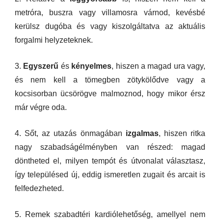
metróra, buszra vagy villamosra várnod, kevésbé
kerülsz dugóba és vagy kiszolgáltatva az aktuális
forgalmi helyzeteknek.
3.
Egyszerű
és
kényelmes
, hiszen a magad ura vagy,
és nem kell a tömegben zötykölődve vagy a
kocsisorban ücsörögve malmoznod, hogy mikor érsz
már végre oda.
4. Sőt, az utazás önmagában
izgalmas
, hiszen ritka
nagy szabadságélményben van részed: magad
döntheted el, milyen tempót és útvonalat választasz,
így településed új, eddig ismeretlen zugait és arcait is
felfedezheted.
5. Remek szabadtéri kardiólehetőség, amellyel nem