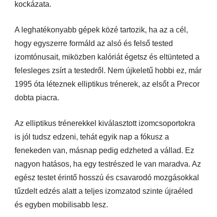
kockázata.
A leghatékonyabb gépek közé tartozik, ha az a cél,
hogy egyszerre formáld az alsó és felső tested
izomtónusait, miközben kalóriát égetsz és eltünteted a
felesleges zsírt a testedről. Nem újkeletű hobbi ez, már
1995 óta léteznek elliptikus trénerek, az elsőt a Precor
dobta piacra.
Az elliptikus trénerekkel kiválasztott izomcsoportokra
is jól tudsz edzeni, tehát egyik nap a fókusz a
fenekeden van, másnap pedig edzheted a vállad. Ez
nagyon hatásos, ha egy testrészed le van maradva. Az
egész testet érintő hosszú és csavarodó mozgásokkal
tűzdelt edzés alatt a teljes izomzatod szinte újraéled
és egyben mobilisabb lesz.