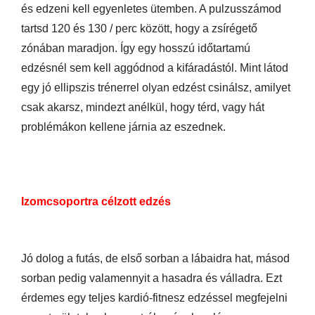
és edzeni kell egyenletes ütemben. A pulzusszámod
tartsd 120 és 130 / perc között, hogy a zsírégető
zónában maradjon. Így egy hosszú időtartamú
edzésnél sem kell aggódnod a kifáradástól. Mint látod
egy jó ellipszis trénerrel olyan edzést csinálsz, amilyet
csak akarsz, mindezt anélkül, hogy térd, vagy hát
problémákon kellene járnia az eszednek.
Izomcsoportra célzott edzés
Jó dolog a futás, de első sorban a lábaidra hat, másod
sorban pedig valamennyit a hasadra és válladra. Ezt
érdemes egy teljes kardió-fitnesz edzéssel megfejelni