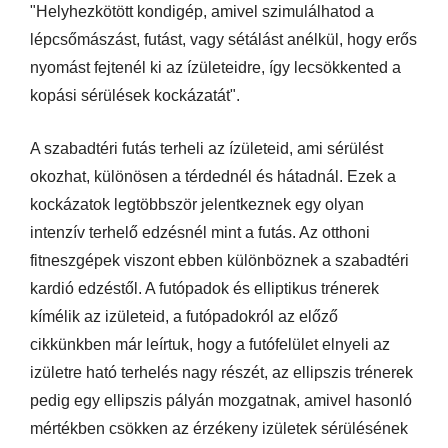
"Helyhezkötött kondigép, amivel szimulálhatod a
lépcsőmászást, futást, vagy sétálást anélkül, hogy erős
nyomást fejtenél ki az ízületeidre, így lecsökkented a
kopási sérülések kockázatát".
A szabadtéri futás terheli az ízületeid, ami sérülést
okozhat, különösen a térdednél és hátadnál. Ezek a
kockázatok legtöbbször jelentkeznek egy olyan
intenzív terhelő edzésnél mint a futás. Az otthoni
fitneszgépek viszont ebben különböznek a szabadtéri
kardió edzéstől. A futópadok és elliptikus trénerek
kímélik az izületeid, a futópadokról az előző
cikkünkben már leírtuk, hogy a futófelület elnyeli az
izületre ható terhelés nagy részét, az ellipszis trénerek
pedig egy ellipszis pályán mozgatnak, amivel hasonló
mértékben csökken az érzékeny izületek sérülésének