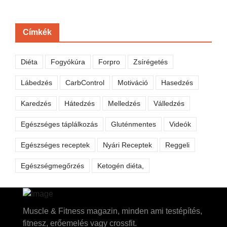
Címkék
Diéta
Fogyókúra
Forpro
Zsírégetés
Lábedzés
CarbControl
Motiváció
Hasedzés
Karedzés
Hátedzés
Melledzés
Válledzés
Egészséges táplálkozás
Gluténmentes
Videók
Egészséges receptek
Nyári Receptek
Reggeli
Egészségmegőrzés
Ketogén diéta,
Muscle & Fitness magazin, minden ami testépítés,
fitnesz, erőemelés vagy crossfit.