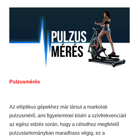
Pulzusmérés
Az elliptikus gépekhez már társul a markolati
pulzusmérő, ami figyelemmel kíséri a szívfrekvenciád
az egész edzés során, hogy a célodhoz megfelelő
pulzustartományban maradhass végig, ez a