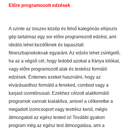
Előre programozott edzések
A szinte az összes közép és felső kategóriás ellipszis
gép tartalmaz egy sor előre programozott edzést, ami
ideális lehet kezdőknek és tapasztalt
fitneszbajnokoknak egyaránt. Az edzés lehet zsírégető,
ha az a végső cél, hogy ledobd azokat a fránya kilókat,
vagy előre programozott alak és testrész formáló
edzések. Érdemes ezeket használni, hogy az
elvárásaidhoz formáld a feneked, combod vagy a
karjaid izomtónusait. Ezekhez célzott alakformáló
programok vannak kialakítva, amivel a célkeretbe a
megadott izomcsoport vagy testrész kerül, mégis
átmozgatod az egész tested is! További gyakori
program még az egész test átmozgatása, ami a