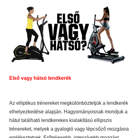
Első vagy hátsó lendkerék
Az elliptikus trénereket megkülönböztetjük a lendkerék
elhelyezkedése alapján. Hagyományosnak mondjuk a
hátul található lendkerekes kialakítású ellipszis
trénereket, melyek a gyalogló vagy lépcsőző mozgásra
emlékeztetnek. Erőteljesebb, intenzívebb mozgást