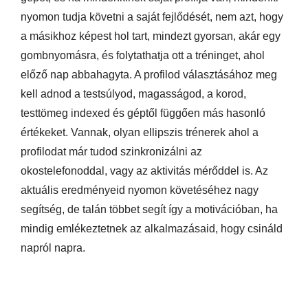
nyomon tudja követni a saját fejlődését, nem azt, hogy
a másikhoz képest hol tart, mindezt gyorsan, akár egy
gombnyomásra, és folytathatja ott a tréninget, ahol
előző nap abbahagyta. A profilod választásához meg
kell adnod a testsúlyod, magasságod, a korod,
testtömeg indexed és géptől függően más hasonló
értékeket. Vannak, olyan ellipszis trénerek ahol a
profilodat már tudod szinkronizálni az
okostelefonoddal, vagy az aktivitás mérőddel is. Az
aktuális eredményeid nyomon követéséhez nagy
segítség, de talán többet segít így a motivációban, ha
mindig emlékeztetnek az alkalmazásaid, hogy csináld
napról napra.