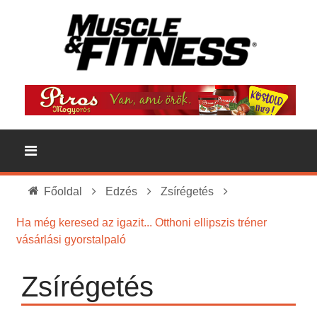
Főoldal
Edzés
Zsírégetés
Ha még keresed az igazit... Otthoni ellipszis tréner
vásárlási gyorstalpaló
Zsírégetés