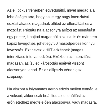
Az elliptikus trénerben egyedülálló, mivel megadja a
lehetőséget arra, hogy ha te egy nagy intenzitású
edzést akarsz, magadnak állítod az ellenállást és a
mozgást.
Például ha alacsonyra állítod az ellenállást
egy percre, kihajtod magadból a szuszt is és már nem
kapsz levegőt se, jöhet egy 30 másodperces könnyű
levezetés. Ezt nevezik HIIT edzésnek (magas
intenzitású interval edzés). Eközben az intenzitást
magasan, az ízületi károsodás esélyét viszont
alacsonyan tartod. Ez az ellipszis tréner igazi
szépsége.
Ha viszont a folyamatos aerob edzés mellett tennéd le
a voksod, akkor csak beállítod az ellenállást az
erőnlétedhez megfelelően alacsonyra, vagy magasra,