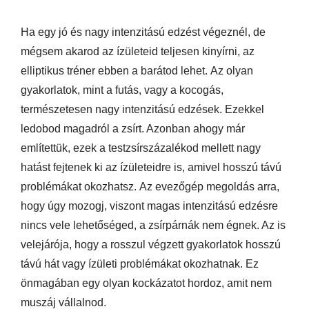
Ha egy jó és nagy intenzitású edzést végeznél, de
mégsem akarod az ízületeid teljesen kinyírni, az
elliptikus tréner ebben a barátod lehet.
Az olyan
gyakorlatok, mint a futás, vagy a kocogás,
természetesen nagy intenzitású edzések. Ezekkel
ledobod magadról a zsírt. Azonban ahogy már
említettük, ezek a testzsírszázalékod mellett nagy
hatást fejtenek ki az ízületeidre is, amivel hosszú távú
problémákat okozhatsz.
Az evezőgép megoldás arra,
hogy úgy mozogj, viszont magas intenzitású edzésre
nincs vele lehetőséged, a zsírpárnák nem égnek. Az is
velejárója, hogy a rosszul végzett gyakorlatok hosszú
távú hát vagy ízületi problémákat okozhatnak. Ez
önmagában egy olyan kockázatot hordoz, amit nem
muszáj vállalnod.