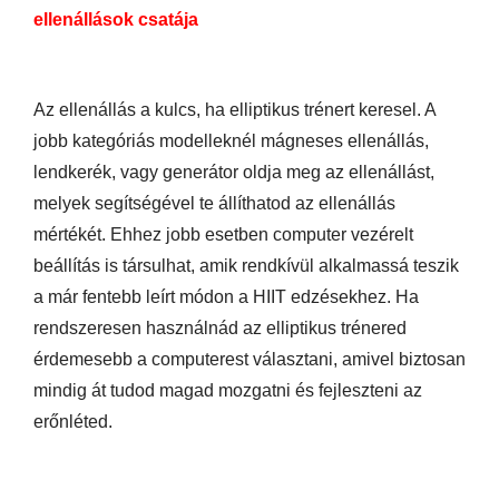
ellenállások csatája
Az ellenállás a kulcs, ha elliptikus trénert keresel. A
jobb kategóriás modelleknél mágneses ellenállás,
lendkerék, vagy generátor oldja meg az ellenállást,
melyek segítségével te állíthatod az ellenállás
mértékét. Ehhez jobb esetben computer vezérelt
beállítás is társulhat, amik rendkívül alkalmassá teszik
a már fentebb leírt módon a HIIT edzésekhez. Ha
rendszeresen használnád az elliptikus trénered
érdemesebb a computerest választani, amivel biztosan
mindig át tudod magad mozgatni és fejleszteni az
erőnléted.