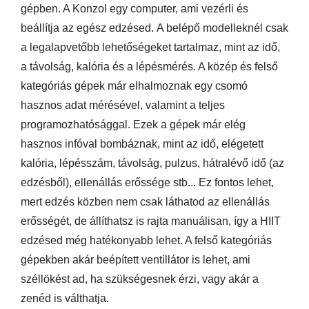
gépben. A Konzol egy computer, ami vezérli és
beállítja az egész edzésed. A belépő modelleknél csak
a legalapvetőbb lehetőségeket tartalmaz, mint az idő,
a távolság, kalória és a lépésmérés. A közép és felső
kategóriás gépek már elhalmoznak egy csomó
hasznos adat mérésével, valamint a teljes
programozhatósággal. Ezek a gépek már elég
hasznos infóval bombáznak, mint az idő, elégetett
kalória, lépésszám, távolság, pulzus, hátralévő idő (az
edzésből), ellenállás erőssége stb... Ez fontos lehet,
mert edzés közben nem csak láthatod az ellenállás
erősségét, de állíthatsz is rajta manuálisan, így a HIIT
edzésed még hatékonyabb lehet. A felső kategóriás
gépekben akár beépített ventillátor is lehet, ami
széllökést ad, ha szükségesnek érzi, vagy akár a
zenéd is válthatja.