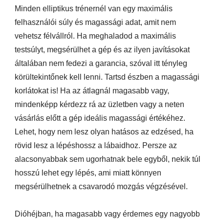
Minden elliptikus trénernél van egy maximális
felhasználói súly és magassági adat, amit nem
vehetsz félvállról. Ha meghaladod a maximális
testsúlyt, megsérülhet a gép és az ilyen javításokat
általában nem fedezi a garancia, szóval itt tényleg
körültekintőnek kell lenni. Tartsd észben a magassági
korlátokat is! Ha az átlagnál magasabb vagy,
mindenképp kérdezz rá az üzletben vagy a neten
vásárlás előtt a gép ideális magassági értékéhez.
Lehet, hogy nem lesz olyan hatásos az edzésed, ha
rövid lesz a lépéshossz a lábaidhoz. Persze az
alacsonyabbak sem ugorhatnak bele egyből, nekik túl
hosszú lehet egy lépés, ami miatt könnyen
megsérülhetnek a csavarodó mozgás végzésével.
Dióhéjban, ha magasabb vagy érdemes egy nagyobb