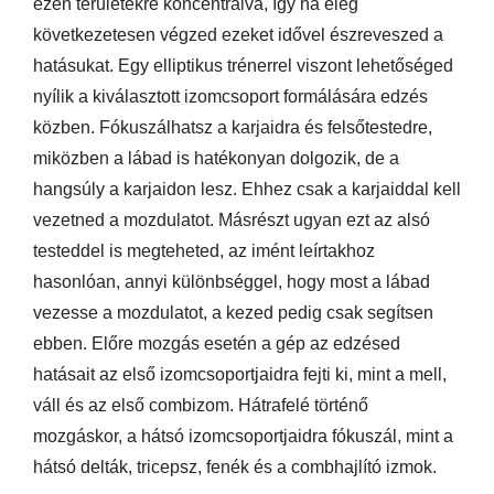
ezen területekre koncentrálva, így ha elég
következetesen végzed ezeket idővel észreveszed a
hatásukat. Egy elliptikus trénerrel viszont lehetőséged
nyílik a kiválasztott izomcsoport formálására edzés
közben. Fókuszálhatsz a karjaidra és felsőtestedre,
miközben a lábad is hatékonyan dolgozik, de a
hangsúly a karjaidon lesz. Ehhez csak a karjaiddal kell
vezetned a mozdulatot. Másrészt ugyan ezt az alsó
testeddel is megteheted, az imént leírtakhoz
hasonlóan, annyi különbséggel, hogy most a lábad
vezesse a mozdulatot, a kezed pedig csak segítsen
ebben. Előre mozgás esetén a gép az edzésed
hatásait az első izomcsoportjaidra fejti ki, mint a mell,
váll és az első combizom. Hátrafelé történő
mozgáskor, a hátsó izomcsoportjaidra fókuszál, mint a
hátsó delták, tricepsz, fenék és a combhajlító izmok.