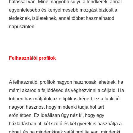
hatással van. Minél nagyobb súlyú a lendkerék, annál
egyenletesebb és kényelmesebb mozgást biztosít a
térdeknek, ízületeknek, annál többet használhatod
napi szinten.
Felhasználói profilok
A felhasználói profilok nagyon hasznosak lehetnek, ha
mérni akarod a fejlődésed és véghezvinni a céljaid. Ha
többen használjátok az elliptikus trénert, ez a funkció
nagyon hasznos, hogy mindenki tudja hol tart
erőnlétben. Ez ideálisan úgy néz ki, hogy egy
háztartásban pl. két szülő és két gyerek is használja a
gépet, és ha mindenkinek saját profilja van, mindenki