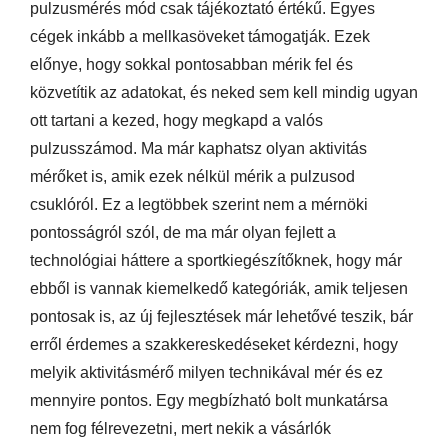
pulzusmérés mód csak tájékoztató értékű. Egyes
cégek inkább a mellkasöveket támogatják. Ezek
előnye, hogy sokkal pontosabban mérik fel és
közvetítik az adatokat, és neked sem kell mindig ugyan
ott tartani a kezed, hogy megkapd a valós
pulzusszámod. Ma már kaphatsz olyan aktivitás
mérőket is, amik ezek nélkül mérik a pulzusod
csuklóról. Ez a legtöbbek szerint nem a mérnöki
pontosságról szól, de ma már olyan fejlett a
technológiai háttere a sportkiegészítőknek, hogy már
ebből is vannak kiemelkedő kategóriák, amik teljesen
pontosak is, az új fejlesztések már lehetővé teszik, bár
erről érdemes a szakkereskedéseket kérdezni, hogy
melyik aktivitásmérő milyen technikával mér és ez
mennyire pontos. Egy megbízható bolt munkatársa
nem fog félrevezetni, mert nekik a vásárlók