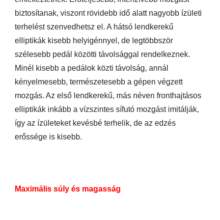
biztosítanak, viszont rövidebb idő alatt nagyobb ízületi
terhelést szenvedhetsz el. A hátsó lendkerekű
elliptikák kisebb helyigénnyel, de legtöbbször
szélesebb pedál közötti távolsággal rendelkeznek.
Minél kisebb a pedálok közti távolság, annál
kényelmesebb, természetesebb a gépen végzett
mozgás. Az első lendkerekű, más néven fronthajtásos
elliptikák inkább a vízszintes sífutó mozgást imitálják,
így az ízületeket kevésbé terhelik, de az edzés
erőssége is kisebb.
Maximális súly és magasság