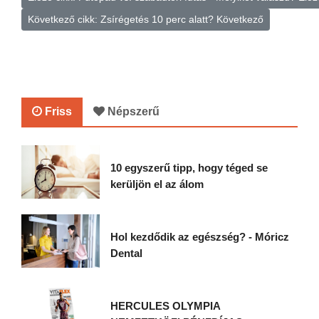
Következő cikk: Zsírégetés 10 perc alatt?
Következő
Friss
Népszerű
10 egyszerű tipp, hogy téged se
kerüljön el az álom
Hol kezdődik az egészség? - Móricz
Dental
HERCULES OLYMPIA