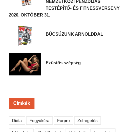
NEMZETKÖZI PÉNZDÍJAS
TESTÉPÍTŐ- ÉS FITNESSVERSENY
2020. OKTÓBER 31.
BÚCSÚZUNK ARNOLDDAL
Ezüstös szépség
Címkék
Diéta
Fogyókúra
Forpro
Zsírégetés