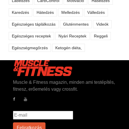
Lábedzés
CarbControl
Motiváció
Hasedzés
Karedzés
Hátedzés
Melledzés
Válledzés
Egészséges táplálkozás
Gluténmentes
Videók
Egészséges receptek
Nyári Receptek
Reggeli
Egészségmegőrzés
Ketogén diéta,
Muscle & Fitness magazin, minden ami testépítés,
fitnesz, erőemelés vagy crossfit.