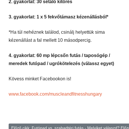
2. gyakorlat: 30 sétáló kitörés
3. gyakorlat: 1 x 5 fekvőtámasz kézenállásból*
*Ha túl nehéznek találod, csinálj helyettük sima
kézenállást a fal mellett 10 másodpercig.
4. gyakorlat: 60 mp lépcsőn futás / taposógép /
meredek futópad / ugrókötelezés (válassz egyet)
Kövess minket Facebookon is!
www.facebook.com/muscleandfitnesshungary
Előző cikk: Futópad vs. szabadtéri futás - Melyiket válaszd?
Előz