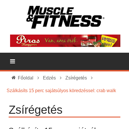
Főoldal
Edzés
Zsírégetés
Szálkásíts 15 perc sajátsúlyos köredzéssel: crab walk
Zsírégetés