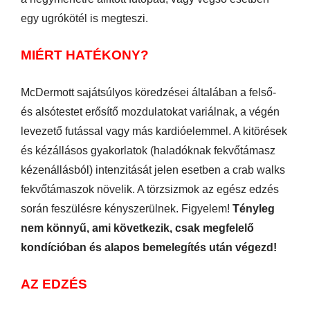
egy ugrókötél is megteszi.
MIÉRT HATÉKONY?
McDermott sajátsúlyos köredzései általában a felső-
és alsótestet erősítő mozdulatokat variálnak, a végén
levezető futással vagy más kardióelemmel. A kitörések
és kézállásos gyakorlatok (haladóknak fekvőtámasz
kézenállásból) intenzitását jelen esetben a crab walks
fekvőtámaszok növelik. A törzsizmok az egész edzés
során feszülésre kényszerülnek. Figyelem!
Tényleg
nem könnyű, ami következik, csak megfelelő
kondícióban és alapos bemelegítés után végezd!
AZ EDZÉS