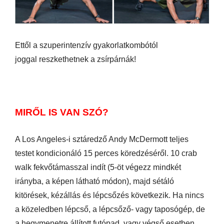
Ettől a szuperintenzív gyakorlatkombótól
joggal reszkethetnek a zsírpárnák!
MIRŐL IS VAN SZÓ?
A Los Angeles-i sztáredző Andy McDermott teljes
testet kondicionáló 15 perces köredzéséről. 10 crab
walk fekvőtámasszal indít (5-öt végezz mindkét
irányba, a képen látható módon), majd sétáló
kitörések, kézállás és lépcsőzés következik. Ha nincs
a közeledben lépcső, a lépcsőző- vagy taposógép, de
a hegymenetre állított futópad, vagy végső esetben