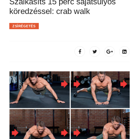
Szálkásíts 15 perc sajátsúlyos
köredzéssel: crab walk
ZSÍRÉGETÉS