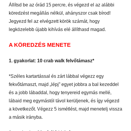
Állítsd be az órád 15 percre, és végezd el az alábbi
köredzést megállás nélkül, ahányszor csak bírod!
Jegyezd fel az elvégzett körök számát, hogy
legközelebb újabb kihívás elé állíthasd magad.
A KÖREDZÉS MENETE
1. gyakorlat: 10 crab walk felvőtámasz*
*Széles kartartással és zárt lábbal végezz egy
fekvőtámaszt, majd „lépj” egyet jobbra a bal kezeddel
és a jobb lábaddal, hogy tenyereid egymás mellé,
lábaid meg egymástól távol kerüljenek, és így végezd
a következőt. Végezz 5 ismétlést, majd menetelj vissza
a másik irányba.