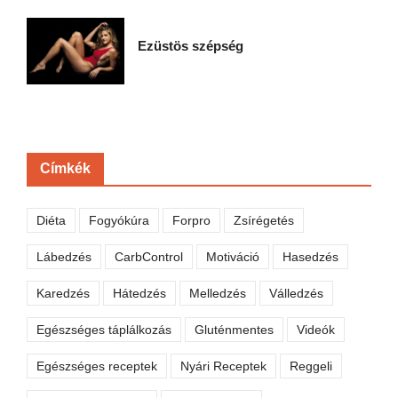
Ezüstös szépség
Címkék
Diéta
Fogyókúra
Forpro
Zsírégetés
Lábedzés
CarbControl
Motiváció
Hasedzés
Karedzés
Hátedzés
Melledzés
Válledzés
Egészséges táplálkozás
Gluténmentes
Videók
Egészséges receptek
Nyári Receptek
Reggeli