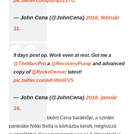
pic.twitter.com/jGzNjXZxTO
— John Cena (@JohnCena)
2016. február
11.
9 days post op. Work even at rest. Got me a
@TheMarcPro
a
@RecoveryPump
and advanced
copy of
@RorkeDenver
latest!
pic.twitter.com/eKiiNnlXVS
— John Cena (@JohnCena)
2016. január
16.
Nemrégiben egyébként Cena barátnője, a szintén
pankrátor Nikki Bella is kórházba került, méghozzá