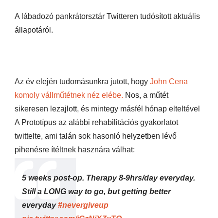
A lábadozó pankrátorsztár Twitteren tudósított aktuális
állapotáról.
Az év elején tudomásunkra jutott, hogy
John Cena
komoly vállműtétnek néz elébe.
Nos, a műtét
sikeresen lezajlott, és mintegy másfél hónap elteltével
A Prototípus az alábbi rehabilitációs gyakorlatot
twittelte, ami talán sok hasonló helyzetben lévő
pihenésre ítéltnek hasznára válhat:
5 weeks post-op. Therapy 8-9hrs/day everyday.
Still a LONG way to go, but getting better
everyday
#nevergiveup