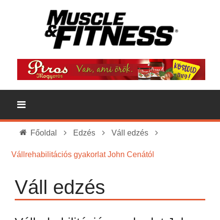
Főoldal
Edzés
Váll edzés
Vállrehabilitációs gyakorlat John Cenától
Váll edzés