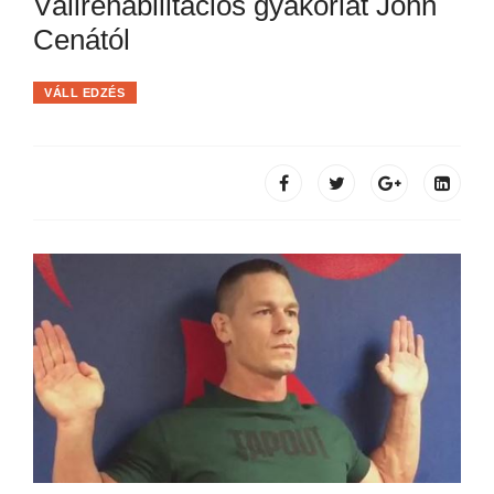
Vállrehabilitációs gyakorlat John
Cenától
VÁLL EDZÉS