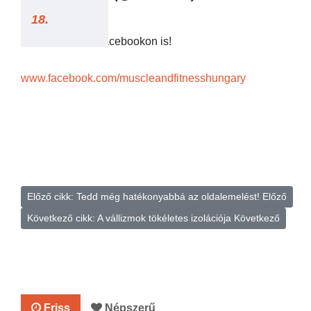
18.
Kövess minket Facebookon is!
www.facebook.com/muscleandfitnesshungary
Előző cikk: Tedd még hatékonyabbá az oldalemelést!
Előző
Következő cikk: A vállizmok tökéletes izolációja
Következő
Friss
Népszerű