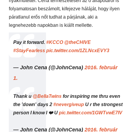
nyakműtéttel. Cena természetesen az ő állapotáról is
folyamatosan beszámolt, kifejezve háláját, hogy ilyen
páratlanul erős nőt tudhat a párjának, aki a
legnehezebb napokban is kiállt mellette.
Pay it forward.
#KCCO
@theCHIVE
#StayFearless
pic.twitter.com/1ZLNcxEVY3
— John Cena (@JohnCena)
2016. február
1.
Thank u
@BellaTwins
for inspiring me thru even
the 'down' days 2
#nevergiveup
U r the strongest
person I know I ❤️ U
pic.twitter.com/1GWTvwE7IV
— John Cena (@JohnCena)
2016. február