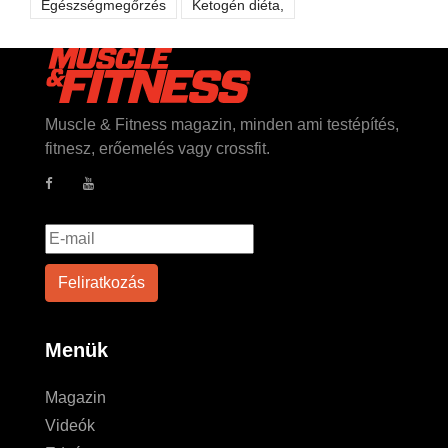
Egészségmegőrzés
Ketogén diéta,
Muscle & Fitness magazin, minden ami testépítés,
fitnesz, erőemelés vagy crossfit.
Menük
Magazin
Videók