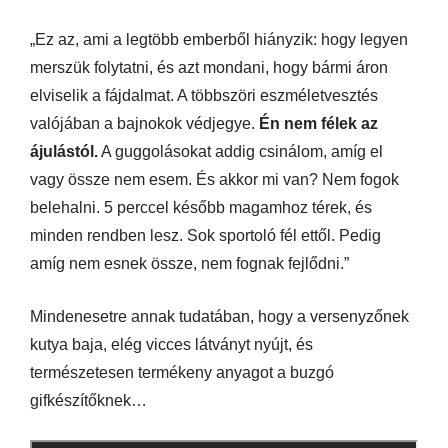
„Ez az, ami a legtöbb emberből hiányzik: hogy legyen
merszük folytatni, és azt mondani, hogy bármi áron
elviselik a fájdalmat. A többszöri eszméletvesztés
valójában a bajnokok védjegye.
Én nem félek az
ájulástól.
A guggolásokat addig csinálom, amíg el
vagy össze nem esem. És akkor mi van? Nem fogok
belehalni. 5 perccel később magamhoz térek, és
minden rendben lesz. Sok sportoló fél ettől. Pedig
amíg nem esnek össze, nem fognak fejlődni.”
Mindenesetre annak tudatában, hogy a versenyzőnek
kutya baja, elég vicces látványt nyújt, és
természetesen termékeny anyagot a buzgó
gifkészítőknek…