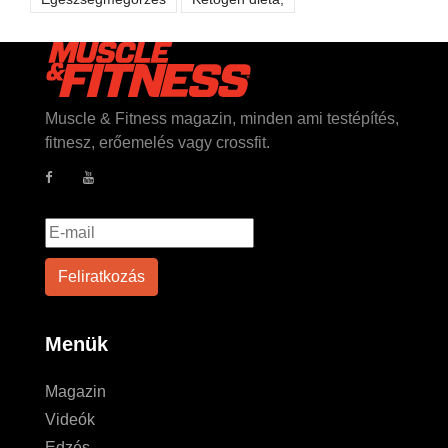
Muscle & Fitness magazin, minden ami testépítés,
fitnesz, erőemelés vagy crossfit.
Menük
Magazin
Videók
Edzés