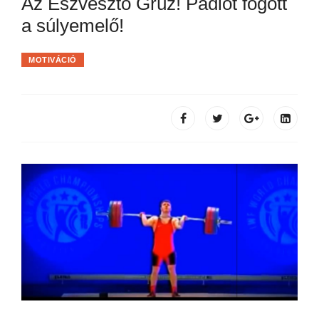
Az Észvesztő Grúz! Padlót fogott
a súlyemelő!
MOTIVÁCIÓ