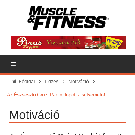
Főoldal
Edzés
Motiváció
Az Észvesztő Grúz! Padlót fogott a súlyemelő!
Motiváció