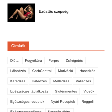
Ezüstös szépség
Címkék
Diéta
Fogyókúra
Forpro
Zsírégetés
Lábedzés
CarbControl
Motiváció
Hasedzés
Karedzés
Hátedzés
Melledzés
Válledzés
Egészséges táplálkozás
Gluténmentes
Videók
Egészséges receptek
Nyári Receptek
Reggeli
Egészségmegőrzés
Ketogén diéta,