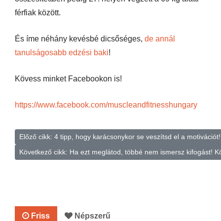
férfiak között.
És íme néhány kevésbé dicsőséges,
de annál
tanulságosabb edzési baki
!
Kövess minket Facebookon is!
https://www.facebook.com/muscleandfitnesshungary
Előző cikk: 4 tipp, hogy karácsonykor se veszítsd el a motivációt
Következő cikk: Ha ezt meglátod, többé nem ismersz kifogást!
K
Friss
Népszerű