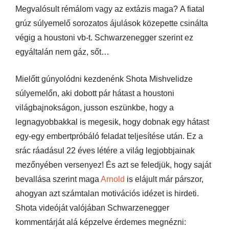
Megvalósult rémálom vagy az extázis maga? A fiatal
grúz súlyemelő sorozatos ájulások közepette csinálta
végig a houstoni vb-t. Schwarzenegger szerint ez
egyáltalán nem gáz, sőt…
Mielőtt gúnyolódni kezdenénk Shota Mishvelidze
súlyemelőn, aki dobott pár hátast a houstoni
világbajnokságon, jusson eszünkbe, hogy a
legnagyobbakkal is megesik, hogy dobnak egy hátast
egy-egy embertpróbáló feladat teljesítése után. Ez a
srác ráadásul 22 éves létére a világ legjobbjainak
mezőnyében versenyez! És azt se feledjük, hogy saját
bevallása szerint maga
Arnold
is elájult már párszor,
ahogyan azt számtalan motivációs idézet is hirdeti.
Shota videóját valójában Schwarzenegger
kommentárját alá képzelve érdemes megnézni: