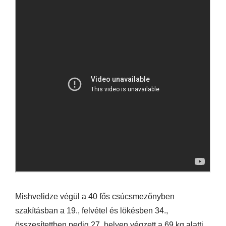
Mishvelidze végül a 40 fős csúcsmezőnyben
szakításban a 19., felvétel és lökésben 34.,
összesítettben pedig 27. helyen végzett a 69 kg alatti