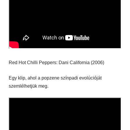
Red Hot Chilli Peppers: Dani California (2006)
Egy klip, ahol a popzene színpadi evolúcióját
szemlélhetjük meg.