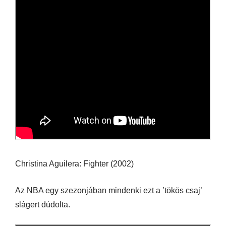
Christina Aguilera: Fighter (2002)
Az NBA egy szezonjában mindenki ezt a ’tökös csaj’
slágert dúdolta.