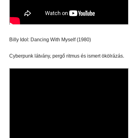
Billy Idol: Dancing With Myself (1980)
Cyberpunk látvány, pergő ritmus és ismert ökölrázás.