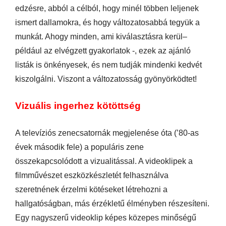
edzésre, abból a célból, hogy minél többen leljenek
ismert dallamokra, és hogy változatosabbá tegyük a
munkát. Ahogy minden, ami kiválasztásra kerül–
például az elvégzett gyakorlatok -, ezek az ajánló
listák is önkényesek, és nem tudják mindenki kedvét
kiszolgálni. Viszont a változatosság gyönyörködtet!
Vizuális ingerhez kötöttség
A televíziós zenecsatornák megjelenése óta (’80-as
évek második fele) a populáris zene
összekapcsolódott a vizualitással. A videoklipek a
filmművészet eszközkészletét felhasználva
szeretnének érzelmi kötéseket létrehozni a
hallgatóságban, más érzékletű élményben részesíteni.
Egy nagyszerű videoklip képes közepes minőségű