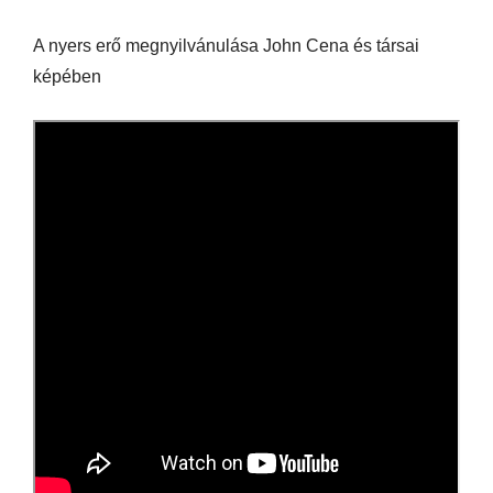
A nyers erő megnyilvánulása John Cena és társai
képében