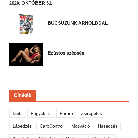
2020. OKTÓBER 31.
BÚCSÚZUNK ARNOLDDAL
Ezüstös szépség
Címkék
Diéta
Fogyókúra
Forpro
Zsírégetés
Lábedzés
CarbControl
Motiváció
Hasedzés