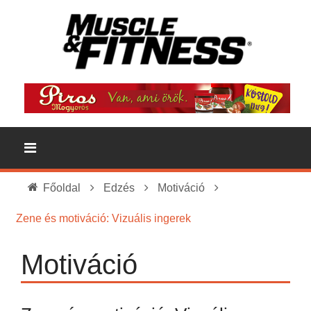
Főoldal
Edzés
Motiváció
Zene és motiváció: Vizuális ingerek
Motiváció