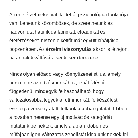
A zene érzelmeket vált ki, tehát pszichológiai funkciója
van. Lehetünk közömbösek, de szerethetünk és
nagyon utálhatunk dallamokat, előadókat és
életérzéseket, hiszen e kettőt már együtt kínálják a
popzenében. Az
érzelmi viszonyulás
akkor is létrejön,
ha annak kiváltására senki sem törekedett.
Nincs olyan előadó vagy könnyűzenei stílus, amely
nem illene az edzésmunkához, tehát ízléstől
függetlenül mindegyik felhasználható, hogy
változatosabbá tegyük a rutinmunkát, felkészülést,
esetleg a verseny alatti lelkünk alaphangulatát. Ebben
a rovatban hetente egy új motivációs kategóriát
mutatunk be nektek, amely alapján időben és
műfajban igen változatos zenelistát kínálunk nektek fel