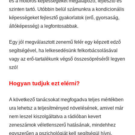
és a motoros képességeket megalapozó, fejlesztő és
szinten tartó. Utóbbin belül számunkra a kondicionális
képességeket fejlesztő gyakorlatok (erő, gyorsaság,
állóképesség) a legfontosabbak.
Egy jól megválasztott zenemű felér egy képzett edző
segítségével, ha lelkesedésünk felkorbácsolásával
vagy az erő-tartalékunk végső összesöpréséről legyen
szó!
Hogyan tudjuk ezt elérni?
A következő tanácsokat megfogadva teljes mértékben
ura lehetsz a teljesítményed növelésének, amivel már
nem leszel kiszolgáltatva a rádióban kevert
zeneszámok véletlenszerű hatásának, mindehhez
egyszerűen a pszichológiát kell segítségül hívni.