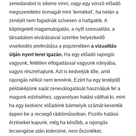
zenedarabot is sikerre vinni, vagy egy vonzó előadó
megszerettetni önmagát mint ’terméket’, ha netán a
zenéjét nem fogadnák szívesen a hallgatók. A
túlpörgetett magamutogatás, a nyílt szexualitás, a
társadalom elvárásaival szembe helyezkedő
viselkedés preferálása a popzenében
a vizualitás
útján nyert teret igazán.
Ha egy előadó rajongói
vagyunk, feltétlen elfogadással vagyunk irányába,
vagyis részrehajlunk. Azt is kedveljük tőle, amit
rajongás nélkül nem tennénk. Ezért ha egy testépítő
példaképünk saját zeneválogatását használjuk fel a
magunk edzéséhez, ugyanolyan hatást válthat ki, mint
ha egy kedvenc előadónk bármelyik számát keverték
éppen be a recsegő rádióműsorban. Pozitív hatású
érzéseket kapunk, még ha később, a rajongás
lecsengése után kiderülne, nem őszintéket.