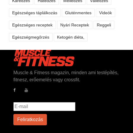
Karedzés
Hátedzés
Melledzés
Válledzés
Egészséges táplálkozás
Gluténmentes
Videók
Egészséges receptek
Nyári Receptek
Reggeli
Egészségmegőrzés
Ketogén diéta,
Muscle & Fitness magazin, minden ami testépítés,
fitnesz, erőemelés vagy crossfit.