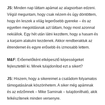
JS:
Minden nap láttam apámat az alagsorban edzeni.
Végül meguntam, hogy csak nézem és úgy döntöttem,
hogy én leszek a világ legerősebb gyereke – és az
egyetlen megoldásnak azt láttam, hogy most azonnal
nekiállok. Egy hét után látni kezdtem, hogy a hasam és
a karjaim alakulni kezdenek. Akkor rendberaktuk az
étrendemet és egyre erősebb és izmosabb lettem.
M&F:
Erőemelőként elképesztő képességeket
fejlesztettél ki. Minek tulajdonítod ezt a sikert?
JS:
Hiszem, hogy a sikereimet a családom folyamatos
támogatásának köszönhetem. A siker még apámnak
és az edzőmnek – Mike Sarninak – tulajdonítható, akik
felkészítenek minden versenyre.