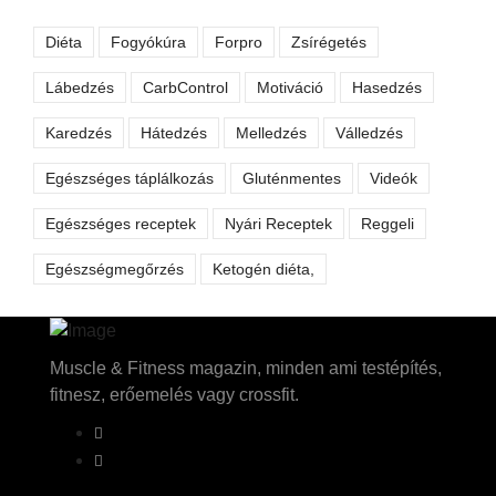
Diéta
Fogyókúra
Forpro
Zsírégetés
Lábedzés
CarbControl
Motiváció
Hasedzés
Karedzés
Hátedzés
Melledzés
Válledzés
Egészséges táplálkozás
Gluténmentes
Videók
Egészséges receptek
Nyári Receptek
Reggeli
Egészségmegőrzés
Ketogén diéta,
Muscle & Fitness magazin, minden ami testépítés,
fitnesz, erőemelés vagy crossfit.