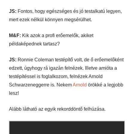
JS:
Fontos, hogy egészséges és jó testalkatú legyen,
mert ezek nélkül könnyen megsérülhet.
M&F:
Kik azok a profi erőemelők, akiket
példaképednek tartasz?
JS:
Ronnie Coleman testépítő volt, de ő erőemelőként
edzett, úgyhogy rá igazán felnézek. Illetve amióta a
testépítéssel is foglalkozom, felnézek Arnold
Schwarzeneggerre is. Nekem
Arnold
örökké a legjobb
lesz!
Alább látható az egyik rekorddöntő felhúzása.