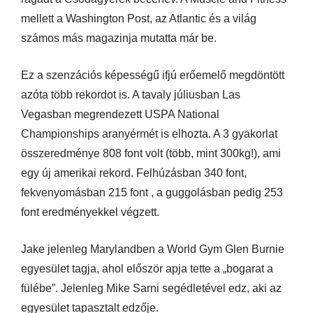
mellett a Washington Post, az Atlantic és a világ
számos más magazinja mutatta már be.
Ez a szenzációs képességű ifjú erőemelő megdöntött
azóta több rekordot is. A tavaly júliusban Las
Vegasban megrendezett USPA National
Championships aranyérmét is elhozta. A 3 gyakorlat
összeredménye 808 font volt (több, mint 300kg!), ami
egy új amerikai rekord. Felhúzásban 340 font,
fekvenyomásban 215 font , a guggolásban pedig 253
font eredményekkel végzett.
Jake jelenleg Marylandben a World Gym Glen Burnie
egyesület tagja, ahol először apja tette a „bogarat a
fülébe”. Jelenleg Mike Sarni segédletével edz, aki az
egyesület tapasztalt edzője.