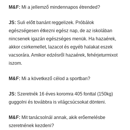
M&F:
Mi a jellemző mindennapos étrended?
JS:
Suli előtt banánt reggelizek. Próbálok
egészségesen étkezni egész nap, de az iskolában
nincsenek igazán egészséges menük. Ha hazaérek,
akkor csirkemellet, lazacot és egyéb halakat eszek
vacsorára. Amikor edzésről hazaérek, fehérjeturmixot
iszom.
M&F:
Mi a következő célod a sportban?
JS:
Szeretnék 16 éves koromra 405 fonttal (150kg)
guggolni és továbbra is világcsúcsokat dönteni.
M&F:
Mit tanácsolnál annak, akik erőemelésbe
szeretnének kezdeni?