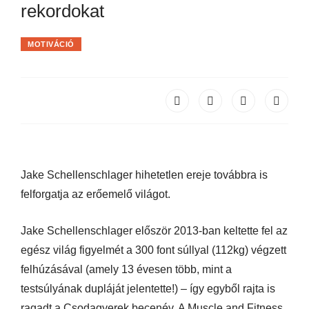
rekordokat
MOTIVÁCIÓ
Jake Schellenschlager hihetetlen ereje továbbra is
felforgatja az erőemelő világot.
Jake Schellenschlager először 2013-ban keltette fel az
egész világ figyelmét a 300 font súllyal (112kg) végzett
felhúzásával (amely 13 évesen több, mint a
testsúlyának dupláját jelentette!) – így egyből rajta is
ragadt a Csodagyerek becenév. A Muscle and Fitness